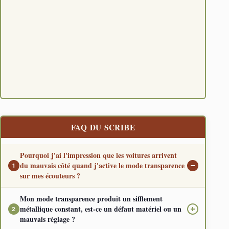
Ce casqu
quoique 
mérite l
Lire l
18/04/20
ANC, Audi
Durabilit
FAQ DU SCRIBE
Pourquoi j'ai l'impression que les voitures arrivent
du mauvais côté quand j'active le mode transparence
1
sur mes écouteurs ?
Mon mode transparence produit un sifflement
Cette sensation de désorientation spatiale est
métallique constant, est-ce un défaut matériel ou un
2
directement liée à la modification des fonctions de
mauvais réglage ?
transfert relatives à la tête, plus connues sous le nom de