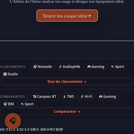
L'Arbitre de l'Arène analyse ton usage et désigne ton équipement idéal.
Trouve ton casque idéal
🎧 Nomade
🎵 Audiophile
🎮 Gaming
🏃 Sport
CLASSEMENTS :
🎛 Studio
Tous les classements →
📶 Casques BT
📱 TWS
🎵 Hi-Fi
🎮 Gaming
COMPARATIFS :
🎧 IEM
🏃 Sport
Comparateur →
🎧
OUTILS EXCLUSIFS MEOWCHIP