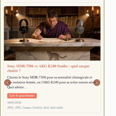
Sony MDR-7506 vs AKG K240 Studio : quel casque
choisir ?
Choisis le Sony MDR-7506 pour sa neutralité chirurgicale et
‹
›
son isolation fermée, ou l'AKG K240 pour sa scène sonore aérée.
Quel arbitre…
Lire le parchemin
18/05/2026
Sennhei
AKG, ANC, Casque, Confort, duel, duel-audio
2026