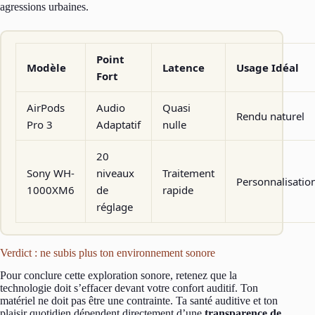
agressions urbaines.
Point
Modèle
Latence
Usage Idéal
Fort
AirPods
Audio
Quasi
Rendu naturel
Pro 3
Adaptatif
nulle
20
Sony WH-
niveaux
Traitement
Personnalisatio
1000XM6
de
rapide
réglage
Verdict : ne subis plus ton environnement sonore
Pour conclure cette exploration sonore, retenez que la
technologie doit s’effacer devant votre confort auditif. Ton
matériel ne doit pas être une contrainte. Ta santé auditive et ton
plaisir quotidien dépendent directement d’une
transparence de