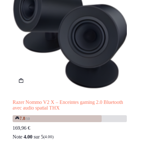
Razer Nommo V2 X – Enceintes gaming 2.0 Bluetooth
avec audio spatial THX
🎮
7.8
/10
169,96
€
Note
4.00
sur 5
(4.00)