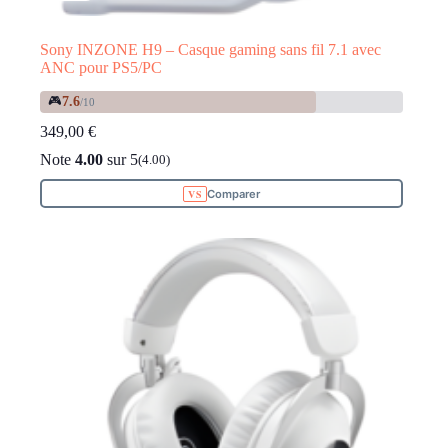
Sony INZONE H9 – Casque gaming sans fil 7.1 avec
ANC pour PS5/PC
🎮
7.6
/10
349,00
€
Note
4.00
sur 5
(4.00)
Comparer