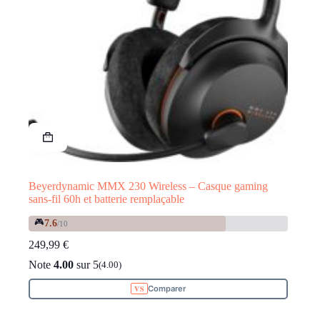
Beyerdynamic MMX 230 Wireless – Casque gaming
sans-fil 60h et batterie remplaçable
🎮
7.6
/10
249,99
€
Note
4.00
sur 5
(4.00)
Comparer