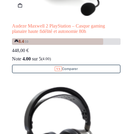
Audeze Maxwell 2 PlayStation – Casque gaming
planaire haute fidélité et autonomie 80h
🎮
8.4
/10
448,00
€
Note
4.00
sur 5
(4.00)
Comparer