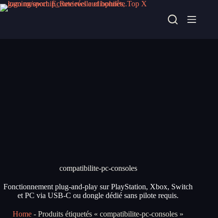
Passer
au
contenu
compatibilite-pc-consoles
Fonctionnement plug-and-play sur PlayStation, Xbox, Switch
et PC via USB-C ou dongle dédié sans pilote requis.
Home
-
Produits étiquetés « compatibilite-pc-consoles »