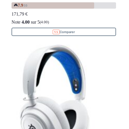
🎮
7.9
/10
171,79
€
Note
4.00
sur 5
(4.00)
Comparer