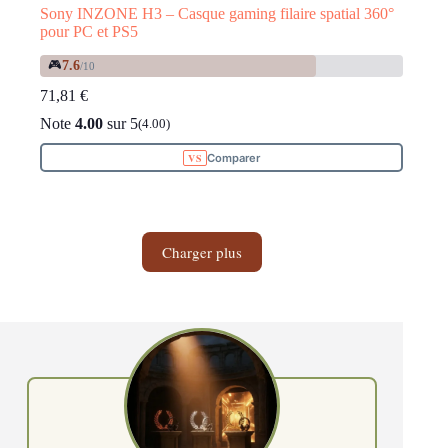
Sony INZONE H3 – Casque gaming filaire spatial 360°
pour PC et PS5
🎮
7.6
/10
71,81
€
Note
4.00
sur 5
(4.00)
Comparer
Charger plus