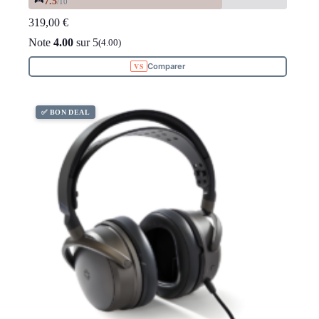
🎮
7.5
/10
319,00
€
Note
4.00
sur 5
(4.00)
Comparer
✅ BON DEAL