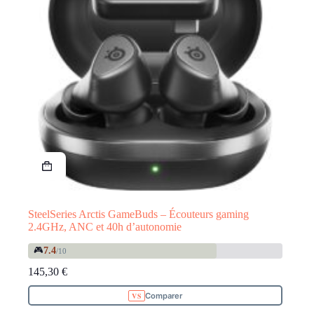
SteelSeries Arctis GameBuds – Écouteurs gaming
2.4GHz, ANC et 40h d’autonomie
🎮
7.4
/10
145,30
€
Comparer