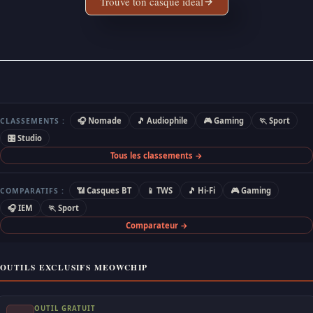
Trouve ton casque idéal
🎧 Nomade
🎵 Audiophile
🎮 Gaming
🏃 Sport
CLASSEMENTS :
🎛 Studio
Tous les classements →
📶 Casques BT
📱 TWS
🎵 Hi-Fi
🎮 Gaming
COMPARATIFS :
🎧 IEM
🏃 Sport
Comparateur →
OUTILS EXCLUSIFS MEOWCHIP
OUTIL GRATUIT