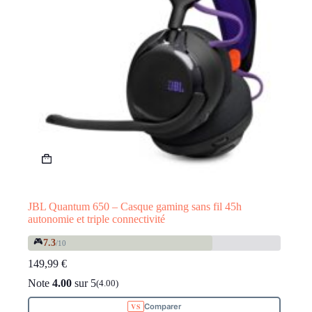
JBL Quantum 650 – Casque gaming sans fil 45h
autonomie et triple connectivité
🎮
7.3
/10
149,99
€
Note
4.00
sur 5
(4.00)
Comparer