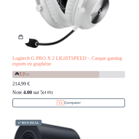
Logitech G PRO X 2 LIGHTSPEED – Casque gaming
esports en graphène
🎮
7.7
/10
214,99
€
Note
4.00
sur 5
(4.00)
Comparer
✅ BON DEAL