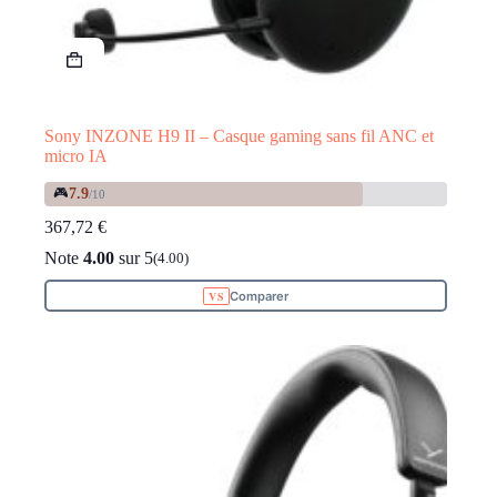
Sony INZONE H9 II – Casque gaming sans fil ANC et
micro IA
🎮
7.9
/10
367,72
€
Note
4.00
sur 5
(4.00)
Comparer