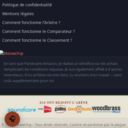
Politique de confidentialité
Mentions légales
Comment fonctionne l'Arbitre ?
Comment fonctionne le Comparateur ?
Comment fonctionne le Classement ?
En tant que Partenaire Amazon, je réalise un bénéfice sur les achats
remplissant les conditions requises. Je suis également affilié à d'autres
revendeurs. Si tu achètes via mes liens, tu soutiens mon travail — sans
coût supplémentaire pour toi.
ILS ONT REJOINT L'ARÈNE
🎧
© 2026 MeowChip – Tous droits réservés. L'arène ne pardonne pas le plagiat.