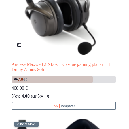
Audeze Maxwell 2 Xbox – Casque gaming planar hi-fi
Dolby Atmos 80h
🎮
7.8
/10
468,00
€
Note
4.00
sur 5
(4.00)
Comparer
✅ BON DEAL