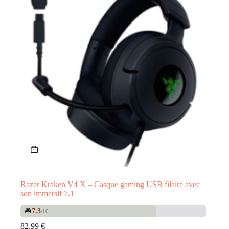
Razer Kraken V4 X – Casque gaming USB filaire avec
son immersif 7.1
🎮
7.3
/10
82,99
€