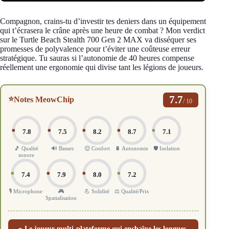
Compagnon, crains-tu d’investir tes deniers dans un équipement
qui t’écrasera le crâne après une heure de combat ? Mon verdict
sur le Turtle Beach Stealth 700 Gen 2 MAX va disséquer ses
promesses de polyvalence pour t’éviter une coûteuse erreur
stratégique. Tu sauras si l’autonomie de 40 heures compense
réellement une ergonomie qui divise tant les légions de joueurs.
7.7
⭐
Notes MeowChip
/ 10
7.8
7.5
8.2
8.7
7.1
🎵 Qualité
🔊 Basses
😌 Confort
🔋 Autonomie
🛡️ Isolation
sonore
7.4
7.9
8.0
7.2
🎙️ Microphone
🎮
💪 Solidité
⚖️ Qualité/Prix
Spatialisation
Le joueur multi-plateforme qui enchaîne les longues