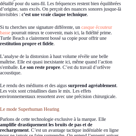
détaillé pour du sans-fil. Les fréquences restent bien équilibrées
d’origine, sans excès. On perçoit des nuances sonores jusque-là
invisibles :
c’est une vraie claque technique
.
Si tu cherches une signature différente, un
casque écouteur
basse
pourrait mieux te convenir, mais ici, la fidélité prime.
Turtle Beach a clairement bossé sa copie pour offrir une
restitution propre et fidèle
.
L’analyse de la distorsion à haut volume révèle une belle
maîtrise. Elle est quasi inexistante ici, même quand l’action
s'emballe.
Le son reste propre
. C’est du travail d’orfèvre
acoustique.
Le rendu des médiums et des aigus
surprend agréablement
.
Les voix sont cristallines dans le mix. Les effets
environnementaux ressortent avec une précision chirurgicale.
Le mode Superhuman Hearing
Parlons de cette technologie exclusive à la marque. Elle
amplifie drastiquement les bruits de pas et de
rechargement
. C’est un avantage tactique indéniable en ligne
pour ne jamais se faire surprendre. On entend l’ennemi arriver