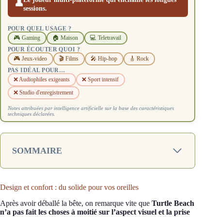
👤
sessions.
POUR QUEL USAGE ?
🎮 Gaming
🏠 Maison
💻 Teletravail
POUR ÉCOUTER QUOI ?
🎮 Jeux-video
🎬 Films
🎤 Hip-hop
🎸 Rock
PAS IDÉAL POUR…
❌ Audiophiles exigeants
❌ Sport intensif
❌ Studio d'enregistrement
Notes attribuées par intelligence artificielle sur la base des caractéristiques
techniques déclarées.
SOMMAIRE
Design et confort : du solide pour vos oreilles
Après avoir déballé la bête, on remarque vite que
Turtle Beach
n’a pas fait les choses à moitié sur l’aspect visuel et la prise