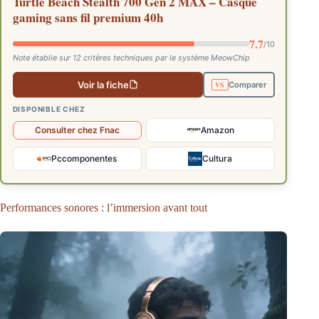
Turtle Beach Stealth 700 Gen 2 MAX – Casque
gaming sans fil premium 40h
7.7
/10
Note établie sur 12 critères techniques par le système MeowChip
Voir la fiche
Comparer
DISPONIBLE CHEZ
Consulter chez Fnac
Amazon
Pccomponentes
Cultura
Performances sonores : l’immersion avant tout