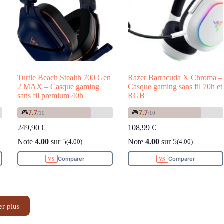
Turtle Beach Stealth 700 Gen
Razer Barracuda X Chroma –
2 MAX – Casque gaming
Casque gaming sans fil 70h et
sans fil premium 40h
RGB
🎮
🎮
7.7
7.7
/10
/10
249,90
€
108,99
€
Note
4.00
sur 5
Note
4.00
sur 5
(4.00)
(4.00)
Comparer
Comparer
r plus