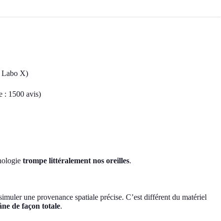
: Labo X)
 : 1500 avis)
nologie
trompe littéralement nos oreilles
.
 simuler une provenance spatiale précise. C’est différent du matériel
âne de façon totale
.