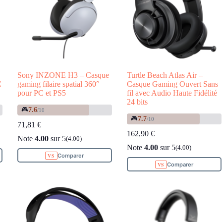
Sony INZONE H3 – Casque
Turtle Beach Atlas Air –
C
gaming filaire spatial 360°
Casque Gaming Ouvert Sans
pour PC et PS5
fil avec Audio Haute Fidélité
24 bits
🎮
7.6
/10
🎮
7.7
/10
71,81
€
162,90
€
Note
4.00
sur 5
(4.00)
Note
4.00
sur 5
(4.00)
Comparer
Comparer