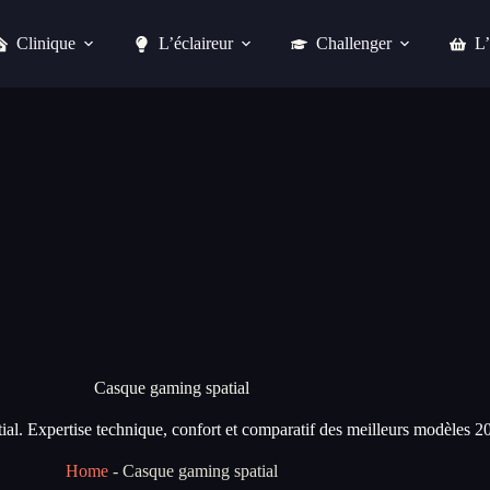
Clinique
L’éclaireur
Challenger
L’
Casque gaming spatial
al. Expertise technique, confort et comparatif des meilleurs modèles 2
Home
-
Casque gaming spatial