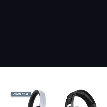
✅ BON DEAL