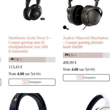
SteelSeries Arctis Nova 5 –
Audeze Maxwell PlayStation
Casque gaming sans fil
– Casque gaming planaire
multiplateforme avec 60h
haute fidélité
d’autonomie
🎮
8.5
/10
🎮
7.9
/10
408,99
€
113,43
€
Note
4.00
sur 5
(4.00)
Note
4.00
sur 5
(4.00)
Comparer
Comparer