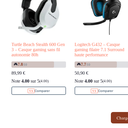
Turtle Beach Stealth 600 Gen
Logitech G432 – Casque
3 – Casque gaming sans fil
gaming filaire 7.1 Surround
autonomie 80h
haute performance
🎮
🎮
7.8
7.7
/10
/10
89,99
€
50,90
€
Note
4.00
sur 5
Note
4.00
sur 5
(4.00)
(4.00)
Comparer
Comparer
Charge