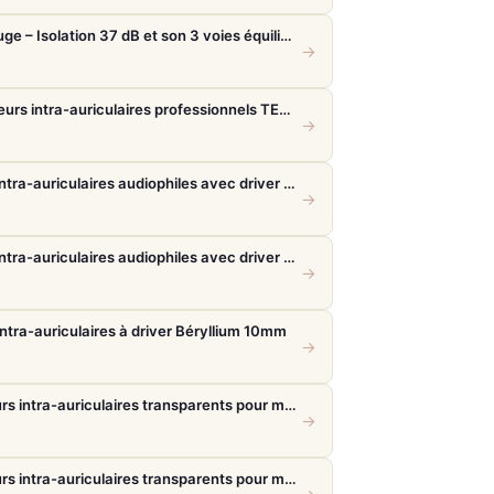
Shure SE535 Limited Edition Rouge – Isolation 37 dB et son 3 voies équilibré
→
Beyerdynamic DT 70 IE – Moniteurs intra-auriculaires professionnels TESLA.11
→
Final Audio A5000 – Écouteurs intra-auriculaires audiophiles avec driver f-Core DU
→
Final Audio A5000 – Écouteurs intra-auriculaires audiophiles avec driver f-Core DU
→
ntra-auriculaires à driver Béryllium 10mm
→
Sennheiser IE 100 Pro – Écouteurs intra-auriculaires transparents pour monitoring live
→
Sennheiser IE 100 Pro – Écouteurs intra-auriculaires transparents pour monitoring live