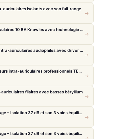
-auriculaires isolants avec son full-range
→
FiiO FA19 – Écouteurs intra-auriculaires 10 BA Knowles avec technologie S.Turbo
→
Final Audio A5000 – Écouteurs intra-auriculaires audiophiles avec driver f-Core DU
→
Beyerdynamic DT 70 IE – Moniteurs intra-auriculaires professionnels TESLA.11
→
-auriculaires filaires avec basses béryllium
→
Shure SE535 Limited Edition Rouge – Isolation 37 dB et son 3 voies équilibré
→
Shure SE535 Limited Edition Rouge – Isolation 37 dB et son 3 voies équilibré
→