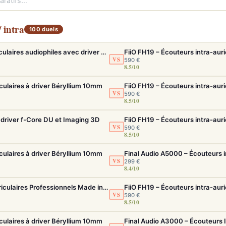
 intra
100 duels
Final Audio A5000 – Écouteurs intra-auriculaires audiophiles avec driver f-Core DU
VS
590 €
8.5/10
culaires à driver Béryllium 10mm
VS
590 €
8.5/10
driver f-Core DU et Imaging 3D
VS
590 €
8.5/10
culaires à driver Béryllium 10mm
VS
299 €
8.4/10
Earsonics 300 PRO – Écouteurs Intra-Auriculaires Professionnels Made in France
VS
590 €
8.5/10
culaires à driver Béryllium 10mm
Final Audio A3000 – Écouteurs 