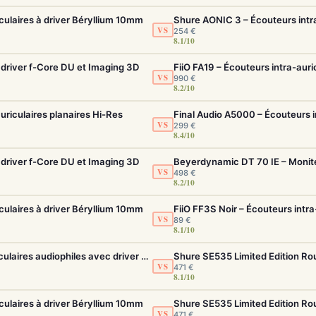
culaires à driver Béryllium 10mm
Shure AONIC 3 – Écouteurs intra
VS
254 €
8.1/10
driver f-Core DU et Imaging 3D
VS
990 €
8.2/10
uriculaires planaires Hi-Res
VS
299 €
8.4/10
driver f-Core DU et Imaging 3D
VS
498 €
8.2/10
culaires à driver Béryllium 10mm
FiiO FF3S Noir – Écouteurs intra
VS
89 €
8.1/10
Final Audio A5000 – Écouteurs intra-auriculaires audiophiles avec driver f-Core DU
VS
471 €
8.1/10
culaires à driver Béryllium 10mm
VS
471 €