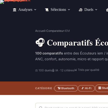
Passer
au
Analyses
Sélections
Duels
contenu
Accueil
›
Comparateur
›
IEM
🎧 Comparatifs Éco
100 comparatifs
entre des Écouteurs iem / i
ANC, confort, autonomie, micro et rapport qual
📊 Triés par qualité
⚖ 100 duels
🤖 IA · 12 critères
🎛 Stud
CATÉGORIE :
📶 Bluetooth
🎵 Hi-Fi