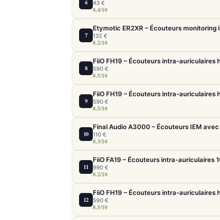
6
43 €
8.4/10
Etymotic ER2XR – Écouteurs monitoring i
7
132 €
8.2/10
8
590 €
8.5/10
9
590 €
8.5/10
Final Audio A3000 – Écouteurs IEM avec 
10
110 €
8.3/10
11
990 €
8.2/10
12
590 €
8.5/10