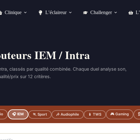
Clinique
L’éclaireur
Challenger
L’
uteurs IEM / Intra
ntra, classés par qualité combinée. Chaque duel analyse son,
ité/prix sur 12 critères.
io
🎧 IEM
🎮 Gaming

🏃 Sport
🎶 Audiophile
📱 TWS