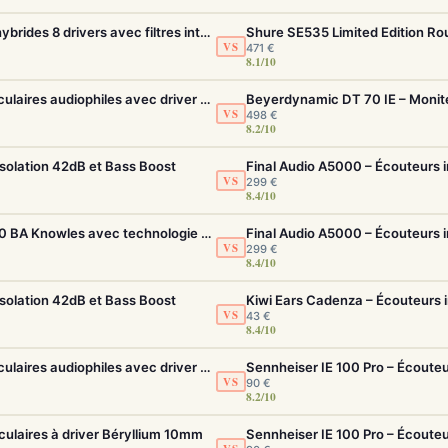
FiiO FH19 – Écouteurs intra-auriculaires hybrides 8 drivers avec filtres interchangeables
VS
471 €
8.1/10
Final Audio A5000 – Écouteurs intra-auriculaires audiophiles avec driver f-Core DU
VS
498 €
8.2/10
solation 42dB et Bass Boost
VS
299 €
8.4/10
FiiO FA19 – Écouteurs intra-auriculaires 10 BA Knowles avec technologie S.Turbo
VS
299 €
8.4/10
solation 42dB et Bass Boost
Kiwi Ears Cadenza – Écouteurs i
VS
43 €
8.4/10
Final Audio A5000 – Écouteurs intra-auriculaires audiophiles avec driver f-Core DU
VS
90 €
8.2/10
culaires à driver Béryllium 10mm