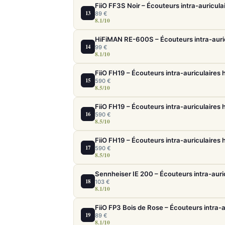
FiiO FF3S Noir – Écouteurs intra-auricula
13
89 €
8.1/10
HiFiMAN RE-600S – Écouteurs intra-auricu
14
99 €
8.1/10
15
590 €
8.5/10
16
590 €
8.5/10
17
590 €
8.5/10
Sennheiser IE 200 – Écouteurs intra-auric
18
103 €
8.1/10
FiiO FP3 Bois de Rose – Écouteurs intra-a
19
89 €
8.1/10