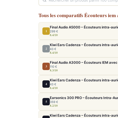
Tous les comparatifs Écouteurs iem /
1
299 €
8.4/10
Kiwi Ears Cadenza – Écouteurs intra-auri
2
43 €
8.4/10
Final Audio A3000 – Écouteurs IEM avec 
3
110 €
8.3/10
Kiwi Ears Cadenza – Écouteurs intra-auri
4
43 €
8.4/10
5
359 €
8.2/10
Kiwi Ears Cadenza – Écouteurs intra-auri