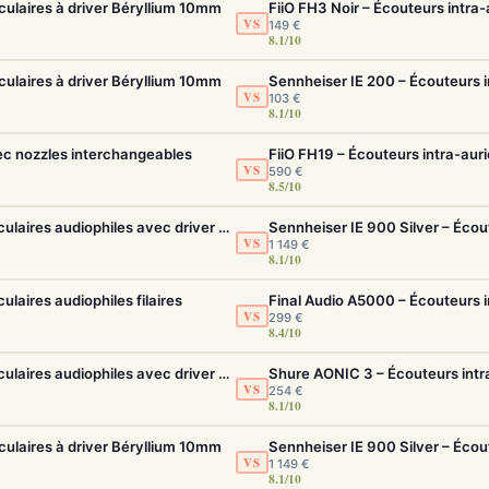
culaires à driver Béryllium 10mm
FiiO FH3 Noir – Écouteurs intra-
VS
149 €
8.1/10
culaires à driver Béryllium 10mm
Sennheiser IE 200 – Écouteurs in
VS
103 €
8.1/10
c nozzles interchangeables
VS
590 €
8.5/10
Final Audio A5000 – Écouteurs intra-auriculaires audiophiles avec driver f-Core DU
VS
1 149 €
8.1/10
ulaires audiophiles filaires
VS
299 €
8.4/10
Final Audio A5000 – Écouteurs intra-auriculaires audiophiles avec driver f-Core DU
Shure AONIC 3 – Écouteurs intra
VS
254 €
8.1/10
culaires à driver Béryllium 10mm
VS
1 149 €
8.1/10