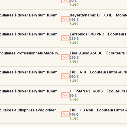
VS
90 €
8.2/10
culaires à driver Béryllium 10mm
VS
498 €
8.2/10
culaires à driver Béryllium 10mm
VS
359 €
8.2/10
Earsonics 300 PRO – Écouteurs Intra-Auriculaires Professionnels Made in France
VS
299 €
8.4/10
culaires à driver Béryllium 10mm
VS
990 €
8.2/10
culaires à driver Béryllium 10mm
HiFiMAN RE-600S – Écouteurs int
VS
99 €
8.1/10
Final Audio A5000 – Écouteurs intra-auriculaires audiophiles avec driver f-Core DU
FiiO FH3 Noir – Écouteurs intra-
VS
149 €
8.1/10