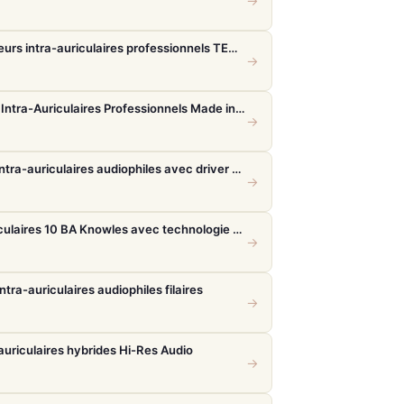
→
Beyerdynamic DT 70 IE – Moniteurs intra-auriculaires professionnels TESLA.11
→
Earsonics 300 PRO – Écouteurs Intra-Auriculaires Professionnels Made in France
→
Final Audio A5000 – Écouteurs intra-auriculaires audiophiles avec driver f-Core DU
→
FiiO FA19 – Écouteurs intra-auriculaires 10 BA Knowles avec technologie S.Turbo
→
ra-auriculaires audiophiles filaires
→
auriculaires hybrides Hi-Res Audio
→