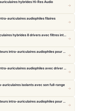
auriculaires hybrides Hi-Res Audio
→
tra-auriculaires audiophiles filaires
→
FiiO FH19 – Écouteurs intra-auriculaires hybrides 8 drivers avec filtres interchangeables
→
Sennheiser IE 900 Silver – Écouteurs intra-auriculaires audiophiles pour une fidélité absolue
→
Final Audio A5000 – Écouteurs intra-auriculaires audiophiles avec driver f-Core DU
→
-auriculaires isolants avec son full-range
→
Sennheiser IE 900 Silver – Écouteurs intra-auriculaires audiophiles pour une fidélité absolue
→