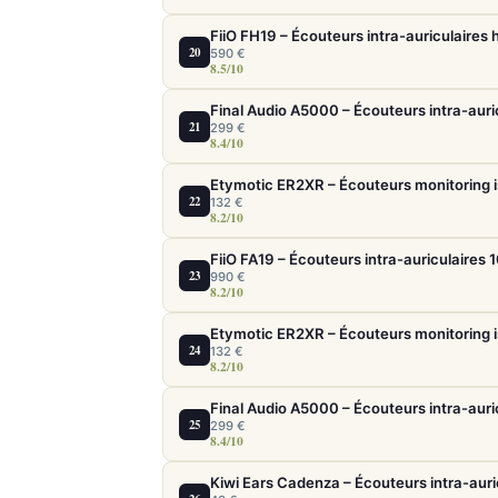
20
590 €
8.5/10
21
299 €
8.4/10
Etymotic ER2XR – Écouteurs monitoring i
22
132 €
8.2/10
23
990 €
8.2/10
Etymotic ER2XR – Écouteurs monitoring i
24
132 €
8.2/10
25
299 €
8.4/10
Kiwi Ears Cadenza – Écouteurs intra-auri