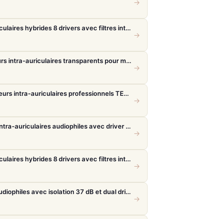
→
FiiO FH19 – Écouteurs intra-auriculaires hybrides 8 drivers avec filtres interchangeables
→
Sennheiser IE 100 Pro – Écouteurs intra-auriculaires transparents pour monitoring live
→
Beyerdynamic DT 70 IE – Moniteurs intra-auriculaires professionnels TESLA.11
→
Final Audio A5000 – Écouteurs intra-auriculaires audiophiles avec driver f-Core DU
→
FiiO FH19 – Écouteurs intra-auriculaires hybrides 8 drivers avec filtres interchangeables
→
Shure SE425 – Écouteurs IEM audiophiles avec isolation 37 dB et dual drivers
→