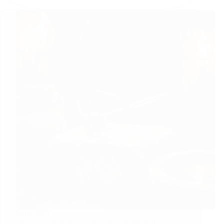
Note:
4.5/5
Shokz OpenSwim Pro : le casque natation IP68 qui