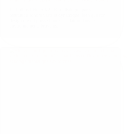
Le Philips Fidelio X2HR se distingue par sa
restitution sonore vaste et dynamique, bien que son
design ouvert puisse limiter l'isolation dans les
environnements bruyants.