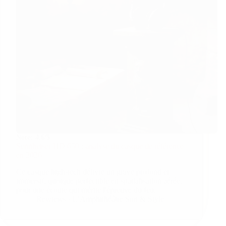
Note:
4.6/5
Sennheiser HD 650 : analyse du casque de référence
en 2026
Ce casque high-tech délivre un grave profond et
immersif, quoique perfectible en spatialisation aérée,
pour une écoute qui mérite l'épreuve du feu.
Rewiews · L’Amphithéâtre Son & Style