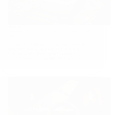
Note:
4.3/5
Test FiiO JT3 : le casque ouvert performant à petit
prix
Le FiiO JT3 séduit par sa scène sonore naturelle et
immersive, mais sa signature en V peut ne pas
convenir à toutes les préférences auditives.
Rewiews · L’Amphithéâtre Son & Style