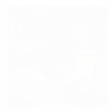
Note:
4.5/5
Philips Fidelio X2HR : Analyse de ce casque ouvert