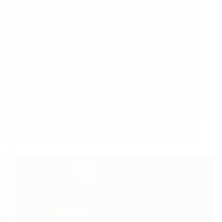
Note:
4.3/5
AKG k702 : l’analyse de la référence du monitoring
Le AKG K702 se distingue par sa précision
chirurgicale pour le monitoring, mais manque de
chaleur dans les basses qui pourrait frustrer les
amateurs de musique plus intense.
Rewiews · L’Amphithéâtre Son & Style