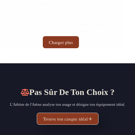
transforme tes longueurs en studio Hi-Res — ou un
mirage marketing ?
Le Shokz OpenSwim Pro excelle en natation grâce à
son étanchéité IP68 et sa double connectivité, mais sa
conduction osseuse mérite-t-elle le triathlon ?
Rewiews · Le Panthéon du Sport & Mobilité
Charger plus
Pas Sûr De Ton Choix ?
L'Arbitre de l'Arène analyse ton usage et désigne ton équipement idéal.
Trouve ton casque idéal