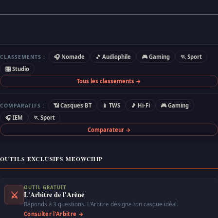
🎧 Nomade
🎵 Audiophile
🎮 Gaming
🏃 Sport
CLASSEMENTS :
🎛 Studio
Tous les classements →
📶 Casques BT
📱 TWS
🎵 Hi-Fi
🎮 Gaming
COMPARATIFS :
🎧 IEM
🏃 Sport
Comparateur →
OUTILS EXCLUSIFS MEOWCHIP
OUTIL GRATUIT
⚔
L'Arbitre de l'Arène
Réponds à 3 questions. L'Arbitre désigne ton casque idéal.
Consulter l'Arbitre →