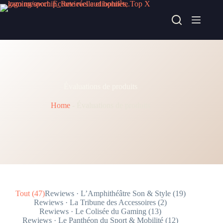
Passer
au
contenu
Évaluations de produits
Home
-
Évaluations de produits
Tout (47)
Rewiews · L’Amphithéâtre Son & Style (19)
Rewiews · La Tribune des Accessoires (2)
Rewiews · Le Colisée du Gaming (13)
Rewiews · Le Panthéon du Sport & Mobilité (12)