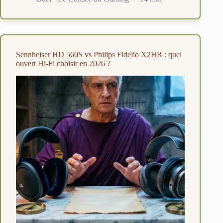
:
le
duel
des
meilleurs
Sennheiser HD 560S vs Philips Fidelio X2HR : quel
casques
ouvert Hi-Fi choisir en 2026 ?
esports