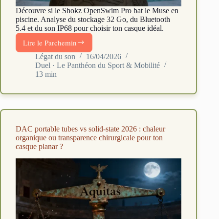
Découvre si le Shokz OpenSwim Pro bat le Muse en
piscine. Analyse du stockage 32 Go, du Bluetooth
5.4 et du son IP68 pour choisir ton casque idéal.
Lire le Parchemin
Shokz
OpenSwim
Légat du son
16/04/2026
Duel · Le Panthéon du Sport & Mobilité
Pro
13 min
vs
Muse
M-
238
BC
:
DAC portable tubes vs solid-state 2026 : chaleur
le
organique ou transparence chirurgicale pour ton
duel
casque planar ?
natation