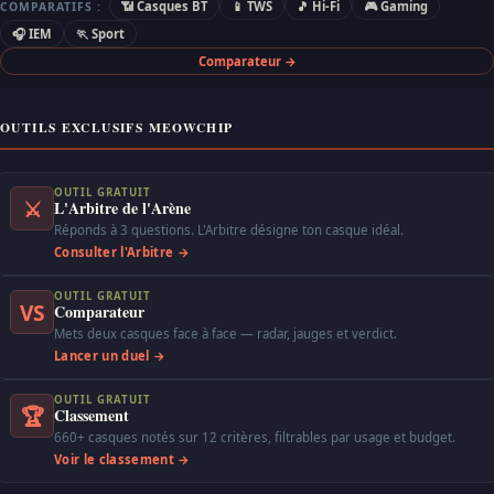
📶 Casques BT
📱 TWS
🎵 Hi-Fi
🎮 Gaming
COMPARATIFS :
🎧 IEM
🏃 Sport
Comparateur →
OUTILS EXCLUSIFS MEOWCHIP
OUTIL GRATUIT
⚔
L'Arbitre de l'Arène
Réponds à 3 questions. L'Arbitre désigne ton casque idéal.
Consulter l'Arbitre →
OUTIL GRATUIT
VS
Comparateur
Mets deux casques face à face — radar, jauges et verdict.
Lancer un duel →
OUTIL GRATUIT
🏆
Classement
660+ casques notés sur 12 critères, filtrables par usage et budget.
Voir le classement →