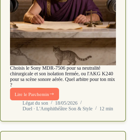
Choisis le Sony MDR-7506 pour sa neutralité
chirurgicale et son isolation fermée, ou l'AKG K240
pour sa scène sonore aérée. Quel arbitre pour ton mix
?
Lire le Parchemin
Sony
MDR-
Légat du son
18/05/2026
Duel · L'Amphithéâtre Son & Style
12 min
7506
vs
AKG
K240
Studio