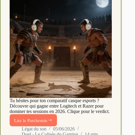
Tu hésites pour ton comparatif casque esports ?
Découvre qui gagne entre Logitech et Razer pour
dominer tes sessions en 2026. Clique pour le verdict.
Lire le Parchemin
Logitech
vs
Légat du son
05/06/2026
Duel · Le Colisée du Gaming
14 min
Razer