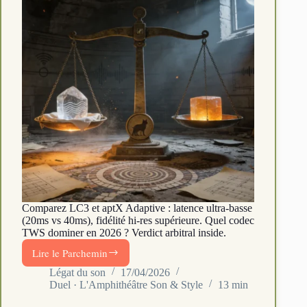
Comparez LC3 et aptX Adaptive : latence ultra-basse
(20ms vs 40ms), fidélité hi-res supérieure. Quel codec
TWS dominer en 2026 ? Verdict arbitral inside.
Lire le Parchemin
Codec
lc3
Légat du son
17/04/2026
Duel · L'Amphithéâtre Son & Style
13 min
vs
aptx