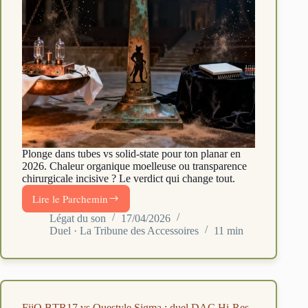
Plonge dans tubes vs solid-state pour ton planar en
2026. Chaleur organique moelleuse ou transparence
chirurgicale incisive ? Le verdict qui change tout.
Lire le Parchemin
DAC
portable
Légat du son
17/04/2026
Duel · La Tribune des Accessoires
11 min
tubes
vs
solid-
state
2026
:
FiiO BTR17 vs Questyle Sigma : duel DAC Hi-Res