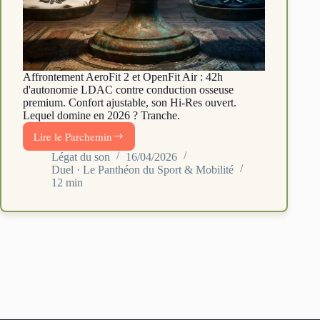
Affrontement AeroFit 2 et OpenFit Air : 42h
d'autonomie LDAC contre conduction osseuse
premium. Confort ajustable, son Hi-Res ouvert.
Lequel domine en 2026 ? Tranche.
Lire le Parchemin
Soundcore
AeroFit
Légat du son
16/04/2026
Duel · Le Panthéon du Sport & Mobilité
2
12 min
vs
Shokz
OpenFit
Air
:
open-
ear
LDAC