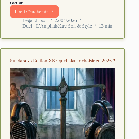
casque.
Lire le Parchemin
Driver
planar
Légat du son
22/04/2026
Duel · L'Amphithéâtre Son & Style
13 min
ou
dynamique
:
quel
casque
choisir
Sundara vs Edition XS : quel planar choisir en 2026 ?
en
2026
?