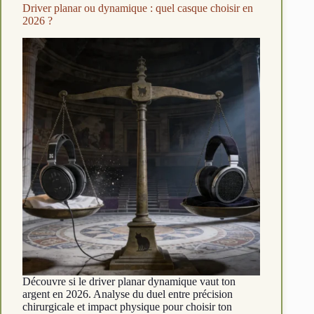
:
Driver planar ou dynamique : quel casque choisir en
quel
2026 ?
casque
choisir
?
Découvre si le driver planar dynamique vaut ton
argent en 2026. Analyse du duel entre précision
chirurgicale et impact physique pour choisir ton