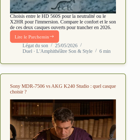
Choisis entre le HD 560S pour la neutralité ou le
X2HR pour l'immersion. Compare le confort et le son
de ces deux casques ouverts pour trancher en 2026.
Lire le Parchemin
Sennheiser
HD
Légat du son
25/05/2026
Duel · L'Amphithéâtre Son & Style
6 min
560S
vs
Philips
Fidelio
X2HR
:
Sony MDR-7506 vs AKG K240 Studio : quel casque
quel
choisir ?
ouvert
Hi-
Fi
choisir
en
2026
?