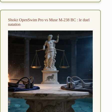
adaptive
:
quel
son
Shokz OpenSwim Pro vs Muse M-238 BC : le duel
choisir
natation
en
2026
?