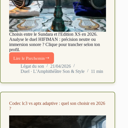
Choisis entre le Sundara et l'Edition XS en 2026.
Analyse le duel HIFIMAN : précision neutre ou
immersion sonore ? Clique pour trancher selon ton
profil.
Lire le Parchemin
Sundara
vs
Légat du son
21/04/2026
Duel · L'Amphithéâtre Son & Style
11 min
Edition
XS
:
quel
planar
choisir
Codec lc3 vs aptx adaptive : quel son choisir en 2026
en
?
2026
?