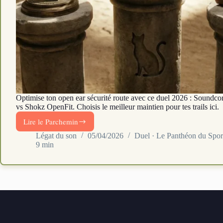
Optimise ton open ear sécurité route avec ce duel 2026 : Soundcor
vs Shokz OpenFit. Choisis le meilleur maintien pour tes trails ici.
Lire le Parchemin
Open-
ear
Légat du son
05/04/2026
Duel · Le Panthéon du Spor
9 min
trail
:
la
sécurité
pour
courir
sans
danger