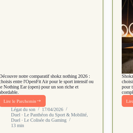
Découvre notre comparatif shokz nothing 2026 :
Shokz
choisis entre l'OpenFit Air pour le sport intensif ou
chois
le Nothing Ear (open) pour un son riche et
pour 
abordable.
compl
Lire le Parchemin
Lir
Shokz
OpenFit
Légat du son
17/04/2026
Duel · Le Panthéon du Sport & Mobilité
,
Air
Duel · Le Colisée du Gaming
vs
13 min
Nothing