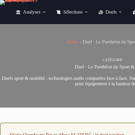
Passer
au
Analyses
Sélections
Duels
contenu
Home
-
Duel · Le Panthéon du Spor
CATÉGORIE
Duel · Le Panthéon du Sport &
Duels sport & mobilité : technologies audio comparées face à face. Stab
pour équipement à la hauteur de 
Shokz OpenSwim Pro vs Muse M-238 BC : le duel natation