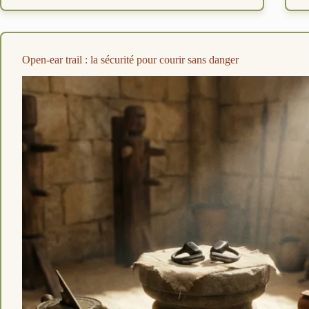
OpenMove
:
duel
bone
conduction
Open-ear trail : la sécurité pour courir sans danger
trail
vs
ville
2026