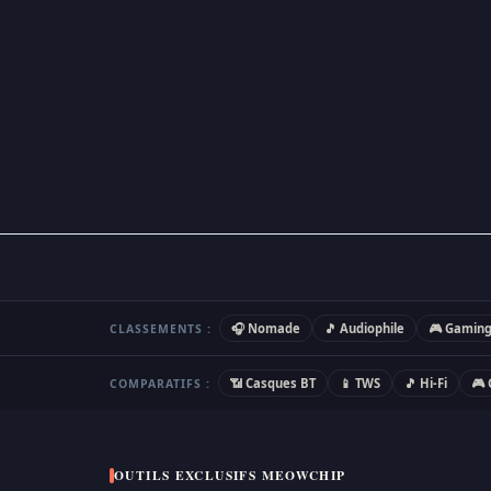
🎧 Nomade
🎵 Audiophile
🎮 Gamin
CLASSEMENTS :
📶 Casques BT
📱 TWS
🎵 Hi-Fi
🎮
COMPARATIFS :
OUTILS EXCLUSIFS MEOWCHIP