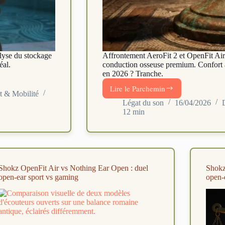
lyse du stockage
Affrontement AeroFit 2 et OpenFit Ai
éal.
conduction osseuse premium. Confort 
en 2026 ? Tranche.
Lire le Parchemin
Soundcore
t & Mobilité
AeroFit
Légat du son
16/04/2026
12 min
2
vs
Shokz
OpenFit
Air
:
Shokz OpenFit Air vs Nothing Ear Open : duel
Shokz
open-
open-ear sport vs gaming
open-e
ear
LDAC