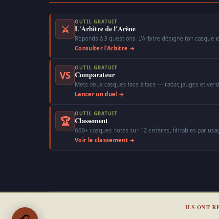
OUTIL GRATUIT
⚔
L'Arbitre de l'Arène
Réponds à 3 questions. L'Arbitre désigne ton casque i
Consulter l'Arbitre →
OUTIL GRATUIT
VS
Comparateur
Mets deux casques face à face — radar, jauges et verdi
Lancer un duel →
OUTIL GRATUIT
🏆
Classement
660+ casques notés sur 12 critères, filtrables par usa
Voir le classement →
ILS ONT R