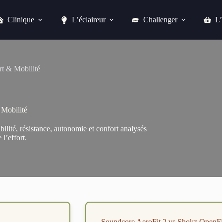
Clinique
L’éclaireur
Challenger
L’
t & Mobilité
 Mobilité
ilité, résistance, autonomie et confort analysés
l’effort.
Soundcore AeroFit 2 vs Shokz OpenFi