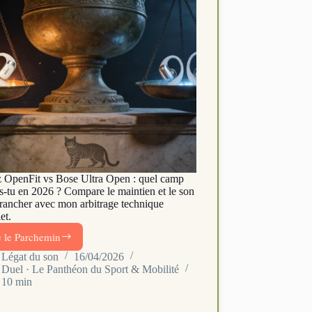
 OpenFit vs Bose Ultra Open : quel camp
is-tu en 2026 ? Compare le maintien et le son
trancher avec mon arbitrage technique
et.
e le Parchemin
Shokz
OpenFit
Légat du son
16/04/2026
Duel · Le Panthéon du Sport & Mobilité
2+
10 min
vs
Bose