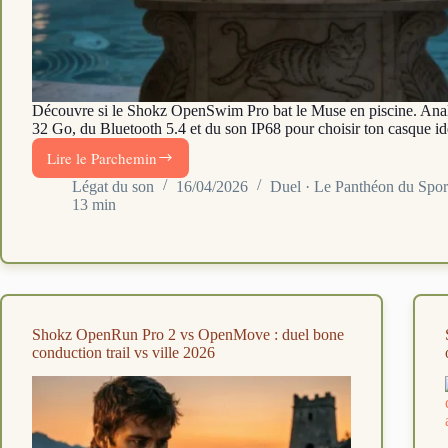
Découvre si le Shokz OpenSwim Pro bat le Muse en piscine. Ana
32 Go, du Bluetooth 5.4 et du son IP68 pour choisir ton casque id
Lire le Parchemin
Shokz
OpenSwim
Légat du son
16/04/2026
Duel · Le Panthéon du Spor
13 min
Pro
vs
Muse
M-
238
BC
:
Shokz OpenRun Pro 2 vs OpenMove : duel bone
le
conduction trail vs ville 2026
duel
natation