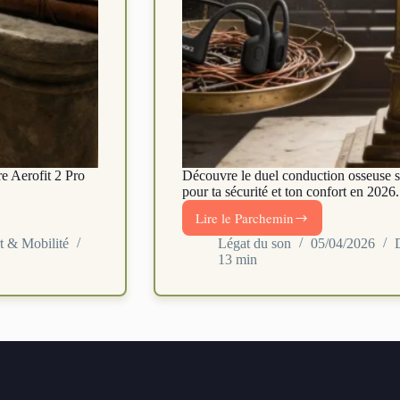
e Aerofit 2 Pro
Découvre le duel conduction osseuse sp
pour ta sécurité et ton confort en 2026. 
Lire le Parchemin
Conduction
osseuse
t & Mobilité
Légat du son
05/04/2026
13 min
vs
Open-
Ear
:
quel
audio
sport
est