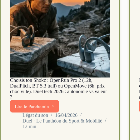
Choisis ton Shokz : OpenRun Pro 2 (12h,
DualPitch, BT 5.3 trail) ou OpenMove (6h, prix
choc ville). Duel tech 2026 : autonomie vs valeur
?
Lire le Parchemin
Shokz
OpenRun
Légat du son
16/04/2026
Duel · Le Panthéon du Sport & Mobilité
Pro
12 min
2
vs