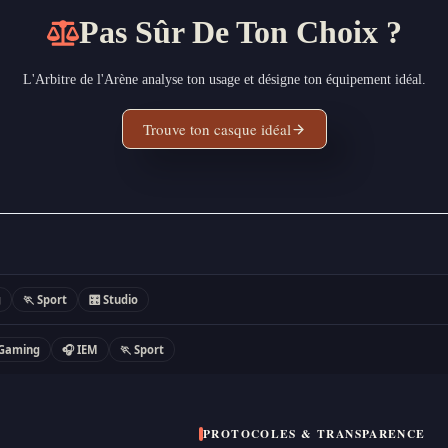
le
Pas Sûr De Ton Choix ?
plus
sûr
?
L'Arbitre de l'Arène analyse ton usage et désigne ton équipement idéal.
Trouve ton casque idéal
g
🏃 Sport
🎛 Studio
 Gaming
🎧 IEM
🏃 Sport
PROTOCOLES & TRANSPARENCE