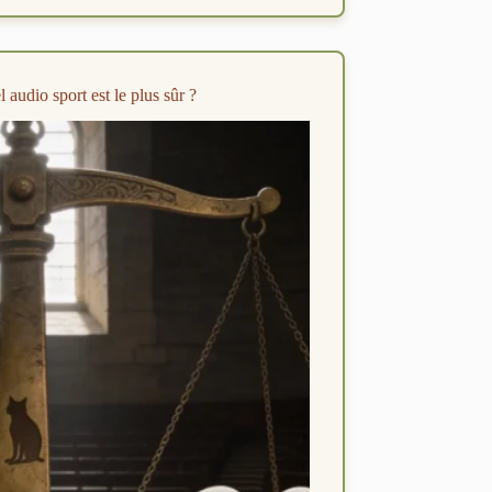
Ultra
Open
:
duel
open-
audio sport est le plus sûr ?
ear
sport
vs
style