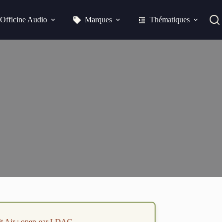
Officine Audio
Marques
Thématiques
t Air : open-ear LDAC