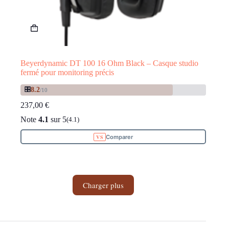
Beyerdynamic DT 100 16 Ohm Black – Casque studio
fermé pour monitoring précis
🎛️
8.2
/10
237,00
€
Note
4.1
sur 5
(4.1)
Comparer
Charger plus