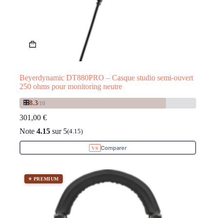
Beyerdynamic DT880PRO – Casque studio semi-ouvert
250 ohms pour monitoring neutre
🎛️
8.3
/10
301,00
€
Note
4.15
sur 5
(4.15)
Comparer
⭐ PREMIUM