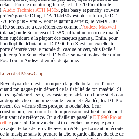
détails. Pour le monitoring fermé, le DT 770 Pro affronte
l’
Audio-Technica ATH-M50x
, plus bassy et punchy, souvent
préféré pour le DJing. L’ATH-M50x est plus « fun », le DT
770 Pro plus « vrai ». Pour le gaming sérieux, le MMX 330
PRO se mesure à des références comme l’
Audeze Maxwell
(planar) ou le Sennheiser PC38X, offrant un micro de qualité
bien supérieure à la plupart des casques gaming. Enfin, pour
l’audiophile débutant, un DT 900 Pro X est une excellente
porte d’entrée vers le monde du casque ouvert, plus facile à
piloter qu’un Sennheiser HD 600 et souvent moins cher qu’un
Focal ou un Audeze d’entrée de gamme.
Le verdict MeowChip
Beyerdynamic, c’est la marque à laquelle tu fais confiance
quand ton gagne-pain dépend de la fiabilité de ton matériel. Si
tu es ingénieur du son, podcasteur, musicien en home studio ou
audiophile cherchant une écoute neutre et détaillée, les DT Pro
restent des valeurs sûres presque intouchables. Leur
construction, leur confort et leur précision justifient amplement
leur statut de référence. On a d’ailleurs passé le
DT 990 Pro au
crible
pour toi. En revanche, si tu cherches un casque pour
voyager, te balader en ville avec un ANC performant ou écouter
de la musique sans te prendre la tête, regarde ailleurs du côté de