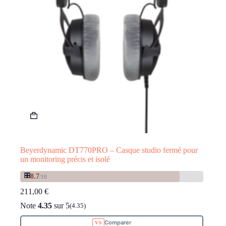
Beyerdynamic DT770PRO – Casque studio fermé pour
un monitoring précis et isolé
🎛️
8.7
/10
211,00
€
Note
4.35
sur 5
(4.35)
Comparer