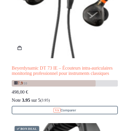
Beyerdynamic DT 73 IE – Écouteurs intra-auriculaires
monitoring professionnel pour instruments classiques
🎛️
7.9
/10
498,00
€
Note
3.95
sur 5
(3.95)
Comparer
✅ BON DEAL