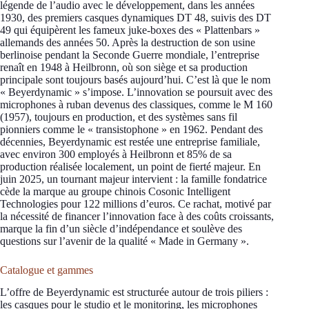
légende de l’audio avec le développement, dans les années
1930, des premiers casques dynamiques DT 48, suivis des DT
49 qui équipèrent les fameux juke-boxes des « Plattenbars »
allemands des années 50. Après la destruction de son usine
berlinoise pendant la Seconde Guerre mondiale, l’entreprise
renaît en 1948 à Heilbronn, où son siège et sa production
principale sont toujours basés aujourd’hui. C’est là que le nom
« Beyerdynamic » s’impose. L’innovation se poursuit avec des
microphones à ruban devenus des classiques, comme le M 160
(1957), toujours en production, et des systèmes sans fil
pionniers comme le « transistophone » en 1962. Pendant des
décennies, Beyerdynamic est restée une entreprise familiale,
avec environ 300 employés à Heilbronn et 85% de sa
production réalisée localement, un point de fierté majeur. En
juin 2025, un tournant majeur intervient : la famille fondatrice
cède la marque au groupe chinois Cosonic Intelligent
Technologies pour 122 millions d’euros. Ce rachat, motivé par
la nécessité de financer l’innovation face à des coûts croissants,
marque la fin d’un siècle d’indépendance et soulève des
questions sur l’avenir de la qualité « Made in Germany ».
Catalogue et gammes
L’offre de Beyerdynamic est structurée autour de trois piliers :
les casques pour le studio et le monitoring, les microphones