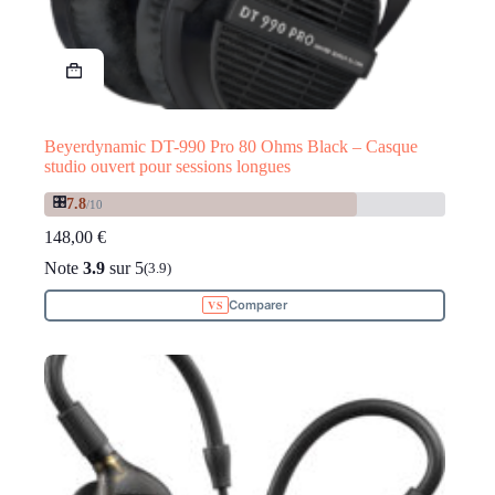
Beyerdynamic DT-990 Pro 80 Ohms Black – Casque
studio ouvert pour sessions longues
🎛️
7.8
/10
148,00
€
Note
3.9
sur 5
(3.9)
Comparer