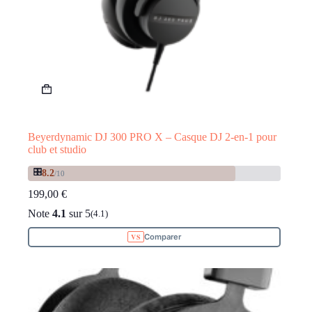
Beyerdynamic DJ 300 PRO X – Casque DJ 2-en-1 pour
club et studio
🎛️
8.2
/10
199,00
€
Note
4.1
sur 5
(4.1)
Comparer