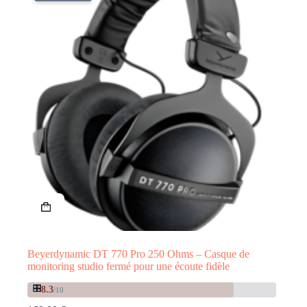
Beyerdynamic DT 770 Pro 250 Ohms – Casque de
monitoring studio fermé pour une écoute fidèle
🎛️
8.3
/10