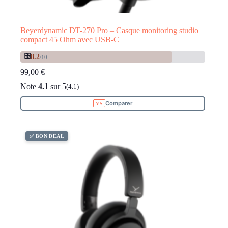
Beyerdynamic DT-270 Pro – Casque monitoring studio
compact 45 Ohm avec USB-C
🎛️
8.2
/10
99,00
€
Note
4.1
sur 5
(4.1)
Comparer
✅ BON DEAL