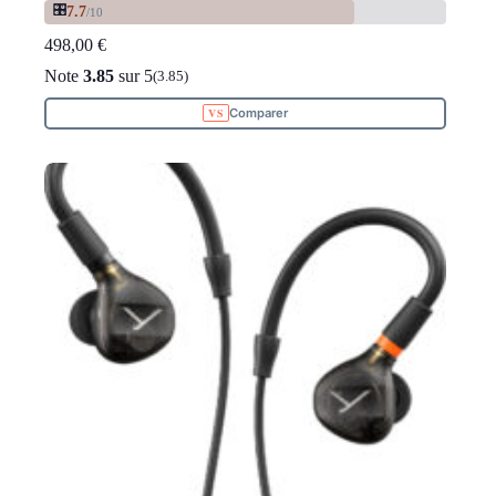
🎛️
7.7
/10
498,00
€
Note
3.85
sur 5
(3.85)
Comparer