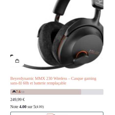
Beyerdynamic MMX 230 Wireless – Casque gaming
sans-fil 60h et batterie remplaçable
🎮
7.6
/10
249,99
€
Note
4.00
sur 5
(4.00)