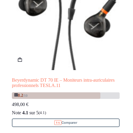
Beyerdynamic DT 70 IE – Moniteurs intra-auriculaires
professionnels TESLA.11
🎛️
8.2
/10
498,00
€
Note
4.1
sur 5
(4.1)
Comparer