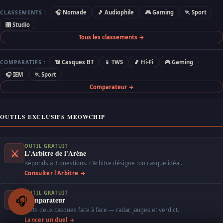
🎧 Nomade
🎵 Audiophile
🎮 Gaming
🏃 Sport
CLASSEMENTS :
🎛 Studio
Tous les classements →
📶 Casques BT
📱 TWS
🎵 Hi-Fi
🎮 Gaming
COMPARATIFS :
🎧 IEM
🏃 Sport
Comparateur →
OUTILS EXCLUSIFS MEOWCHIP
OUTIL GRATUIT
⚔
L'Arbitre de l'Arène
Réponds à 3 questions. L'Arbitre désigne ton casque idéal.
Consulter l'Arbitre →
OUTIL GRATUIT
VS
Comparateur
🎧
Mets deux casques face à face — radar, jauges et verdict.
Lancer un duel →