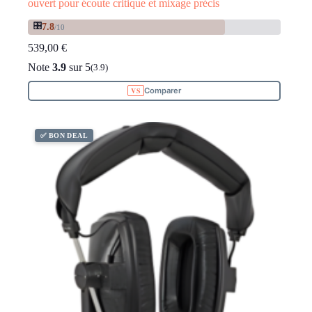
ouvert pour écoute critique et mixage précis
🎛️
7.8
/10
539,00
€
Note
3.9
sur 5
(3.9)
Comparer
✅ BON DEAL