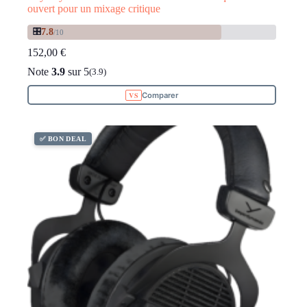
ouvert pour un mixage critique
🎛️
7.8
/10
152,00
€
Note
3.9
sur 5
(3.9)
Comparer
✅ BON DEAL