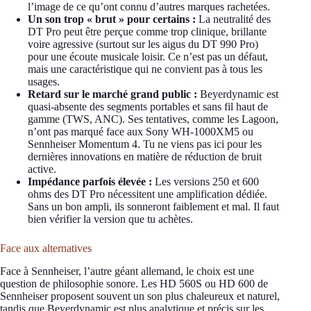
l’image de ce qu’ont connu d’autres marques rachetées.
Un son trop « brut » pour certains :
La neutralité des
DT Pro peut être perçue comme trop clinique, brillante
voire agressive (surtout sur les aigus du DT 990 Pro)
pour une écoute musicale loisir. Ce n’est pas un défaut,
mais une caractéristique qui ne convient pas à tous les
usages.
Retard sur le marché grand public :
Beyerdynamic est
quasi-absente des segments portables et sans fil haut de
gamme (TWS, ANC). Ses tentatives, comme les Lagoon,
n’ont pas marqué face aux Sony WH-1000XM5 ou
Sennheiser Momentum 4. Tu ne viens pas ici pour les
dernières innovations en matière de réduction de bruit
active.
Impédance parfois élevée :
Les versions 250 et 600
ohms des DT Pro nécessitent une amplification dédiée.
Sans un bon ampli, ils sonneront faiblement et mal. Il faut
bien vérifier la version que tu achètes.
Face aux alternatives
Face à Sennheiser, l’autre géant allemand, le choix est une
question de philosophie sonore. Les HD 560S ou HD 600 de
Sennheiser proposent souvent un son plus chaleureux et naturel,
tandis que Beyerdynamic est plus analytique et précis sur les