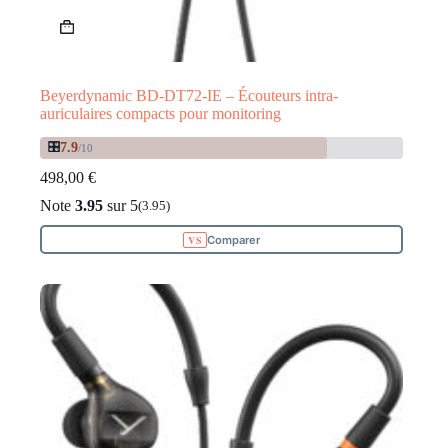
Beyerdynamic BD-DT72-IE – Écouteurs intra-
auriculaires compacts pour monitoring
🎛️
7.9
/10
498,00
€
Note
3.95
sur 5
(3.95)
Comparer