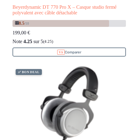
Beyerdynamic DT 770 Pro X – Casque studio fermé
polyvalent avec câble détachable
🎛️
8.5
/10
199,00
€
Note
4.25
sur 5
(4.25)
Comparer
✅ BON DEAL