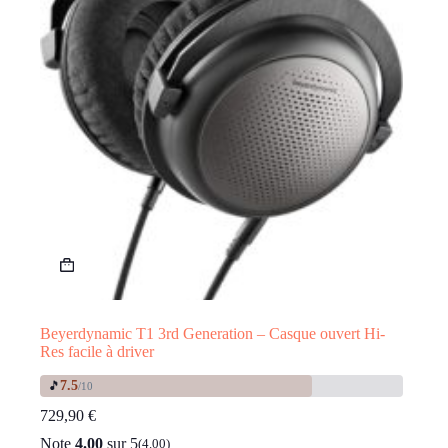
Beyerdynamic T1 3rd Generation – Casque ouvert Hi-
Res facile à driver
7.5
🎵
/10
729,90
€
Note
4.00
sur 5
(4.00)