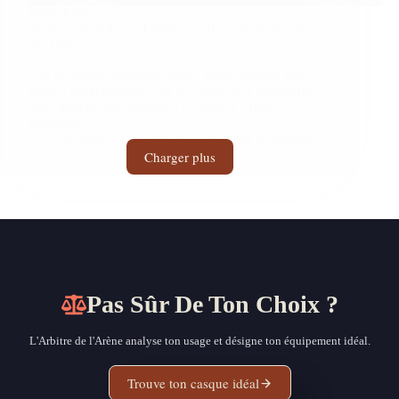
Note:
4.5/5
Shokz OpenFit 2+ : l’analyse qui révèle le roi open-
ear Dolby
Des écouteurs open-ear Dolby légers comme une
plume, enfin crédibles sur les basses et l’autonomie,
mais dont le surcoût face à l’OpenFit 2 reste à
défendre.
Rewiews · Le Panthéon du Sport & Mobilité
Charger plus
Pas Sûr De Ton Choix ?
L'Arbitre de l'Arène analyse ton usage et désigne ton équipement idéal.
Trouve ton casque idéal