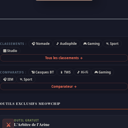
🎧 Nomade
🎵 Audiophile
🎮 Gaming
🏃 Sport
CLASSEMENTS :
🎛 Studio
Tous les classements →
📶 Casques BT
📱 TWS
🎵 Hi-Fi
🎮 Gaming
COMPARATIFS :
🎧 IEM
🏃 Sport
Comparateur →
OUTILS EXCLUSIFS MEOWCHIP
OUTIL GRATUIT
⚔
L'Arbitre de l'Arène