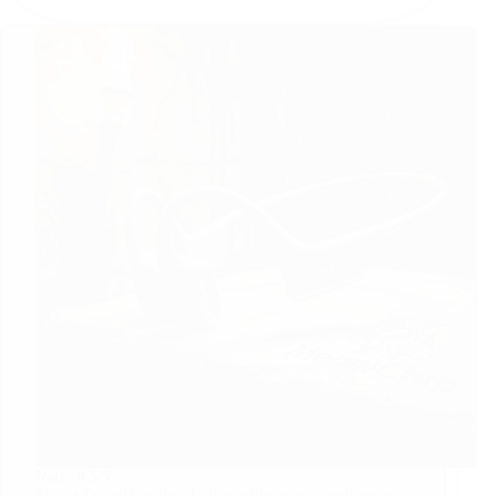
Note:
4.5/5
Shokz OpenRun Pro 2 : l’hybride bone conduction