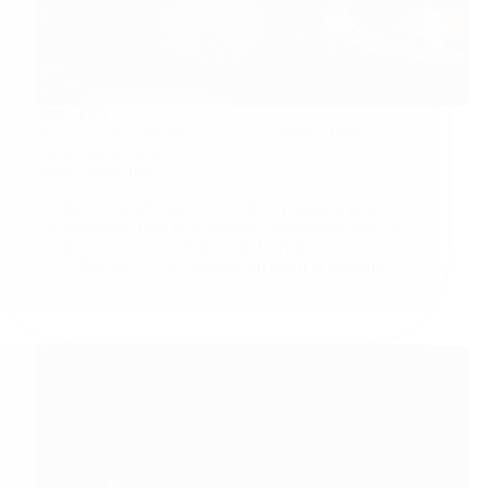
Note:
4.5/5
Shokz OpenSwim Pro : le casque natation IP68 qui
transforme tes longueurs en studio Hi-Res — ou un
mirage marketing ?
Le Shokz OpenSwim Pro excelle en natation grâce à
son étanchéité IP68 et sa double connectivité, mais sa
conduction osseuse mérite-t-elle le triathlon ?
Rewiews · Le Panthéon du Sport & Mobilité