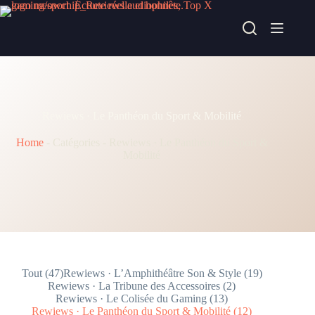
Passer
au
contenu
Rewiews · Le Panthéon du Sport & Mobilité
Home
-
Catégories
-
Rewiews · Le Panthéon du Sport &
Mobilité
Tout (47)
Rewiews · L’Amphithéâtre Son & Style (19)
Rewiews · La Tribune des Accessoires (2)
Rewiews · Le Colisée du Gaming (13)
Rewiews · Le Panthéon du Sport & Mobilité (12)