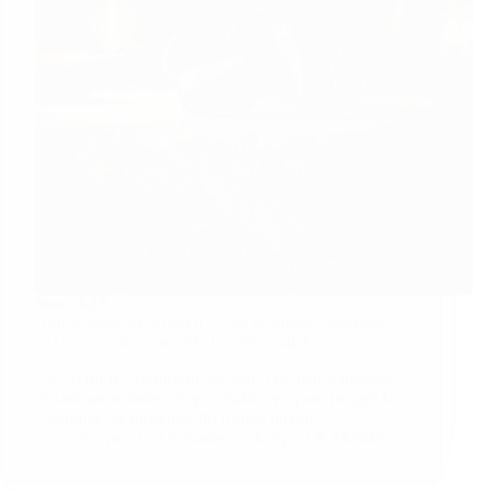
Note:
4.2/5
Avis Soundcore AeroFit 2 : les écouteurs open-ear
LDAC qui libèrent enfin l’audio spatial
Les AeroFit 2 séduisent par leurs crochets ajustables
offrant un maintien irréprochable en sport, malgré les
contraintes acoustiques du format ouvert.
Rewiews · Le Panthéon du Sport & Mobilité