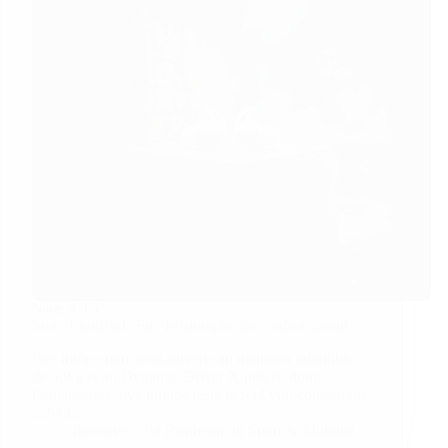
Note:
4.3/5
Sony LinkBuds Fit : le triomphe du confort sportif
Des intras sport semi-ouverts au maintien infaillible
de 4,9 g et au Dynamic Driver X précis, dont
l'isolation passive limitée reste le seul vrai compromis
à 200€.
Rewiews · Le Panthéon du Sport & Mobilité