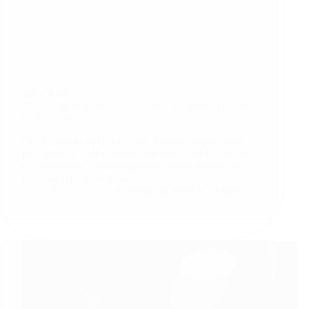
Note:
4.5/5
Shokz OpenFit Pro : Analyse des écouteurs ANC et
Dolby Atmos
Des écouteurs open-ear ANC à basses SuperBoost
profondes et Dolby Atmos immersif, dont le confort
et l’autonomie 70h triomphent en sport, malgré une
isolation forcément limitée.
Rewiews · Le Panthéon du Sport & Mobilité