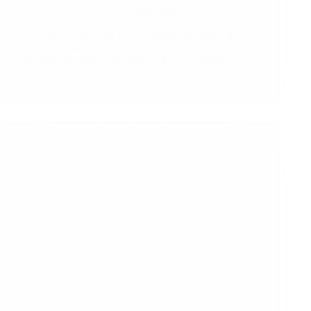
qui terrasse l’open-ear en trail vigilance ?
Les Shokz OpenRun Pro 2 conjuguent conduction
osseuse et aérienne pour un son puissant et équilibré
en sport, quoique perfectible en basses extrêmes.
Rewiews · Le Panthéon du Sport & Mobilité