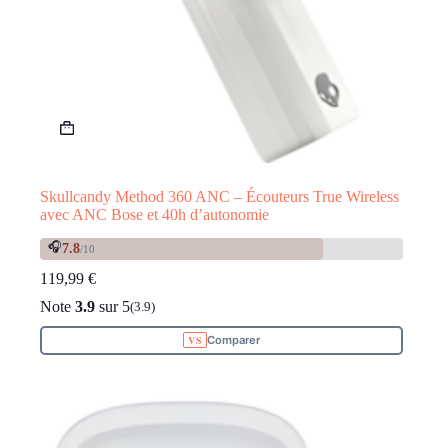
Skullcandy Method 360 ANC – Écouteurs True Wireless
avec ANC Bose et 40h d’autonomie
🎧
7.8
/10
119,99
€
Note
3.9
sur 5
(3.9)
Comparer