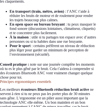
les claquements.
En transport (train, métro, avion)
: l’ANC t’aide à
réduire les bruits de moteur et de roulement pour rendre
les trajets beaucoup plus calmes.
En open space ou bureau bruyant
: tu peux masquer le
fond sonore (discussions lointaines, climatiseur, cliquetis)
et te concentrer plus facilement.
À la maison
: utile si tu partages ton espace avec d’autres
personnes ou si tu habites dans une rue bruyante.
Pour le sport
: certains préfèrent un niveau de réduction
plus léger pour garder un minimum de perception de
l’environnement (sécurité).
Conseil pratique :
note sur une journée complète les moments
où tu es le plus gêné par le bruit. Cela t’aidera à comprendre si
des écouteurs Bluetooth ANC vont vraiment changer quelque
chose pour toi.
Principes ergonomiques essentiels
Les meilleurs
écouteurs Bluetooth réduction bruit active
ne
servent à rien si tu ne peux pas les porter plus de 30 minutes
sans gêne. L’ergonomie est un pilier aussi important que la
technologie ANC elle-même. Un bon maintien et un bon
confort permettent à l’ANC de mieux travailler, car le bruit