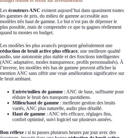
Budget réaliste et retour sur investissement
Les
écouteurs ANC
existent aujourd’hui dans quasiment toutes
les gammes de prix, du milieu de gamme accessible aux
modèles très haut de gamme. Le but n’est pas de dépenser le
plus possible, mais de comprendre ce que tu gagnes réellement
quand tu montes en budget.
Les modèles les plus avancés proposent généralement une
réduction de bruit active plus efficace
, une meilleure qualité
audio, une autonomie plus stable et des fonctions intelligentes
(ANC adaptative, modes transparence, profils personnalisés). À
l’inverse, les modèles très bas de gamme peuvent afficher la
mention ANC sans offrir une vraie amélioration significative sur
le bruit ambiant.
Entrée/milieu de gamme
: ANC de base, suffisante pour
réduire le bruit des transports quotidiens.
Milieu/haut de gamme
: meilleure gestion des bruits
variés, ANC plus naturelle, audio plus détaillé.
Haut de gamme
: ANC très efficace, réglages fins,
confort optimisé, suivi logiciel sur plusieurs années.
Bon réflexe :
si tu passes plusieurs heures par jour avec des
écouteurs, investir dans une bonne
réduction de bruit active