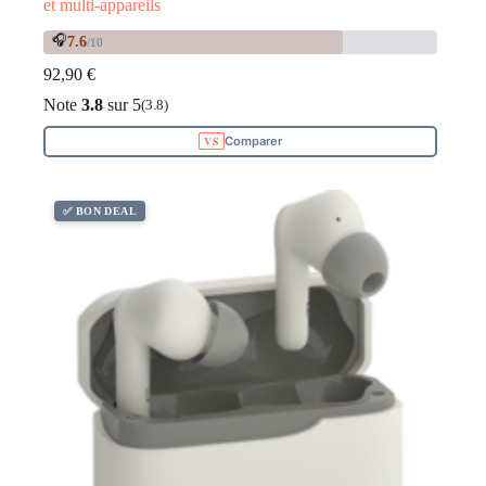
et multi-appareils
🎧
7.6
/10
92,90
€
Note
3.8
sur 5
(3.8)
Comparer
✅ BON DEAL