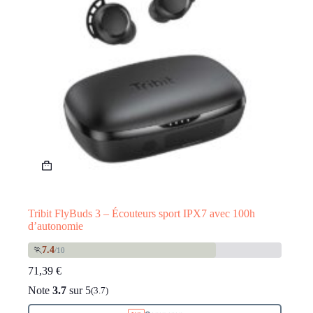
Tribit FlyBuds 3 – Écouteurs sport IPX7 avec 100h
d’autonomie
7.4
🏃
/10
71,39
€
Note
3.7
sur 5
(3.7)