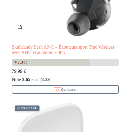
Skullcandy Sesh ANC – Écouteurs sport True Wireless
avec ANC et autonomie 48h
7.3
🏃
/10
79,99
€
Note
3.65
sur 5
(3.65)
Comparer
✅ BON DEAL