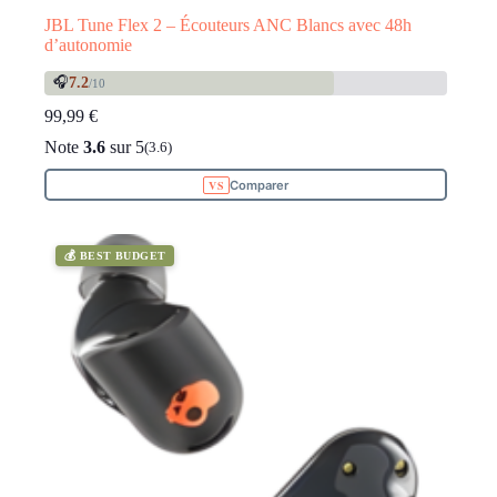
JBL Tune Flex 2 – Écouteurs ANC Blancs avec 48h
d’autonomie
🎧
7.2
/10
99,99
€
Note
3.6
sur 5
(3.6)
Comparer
💰 BEST BUDGET