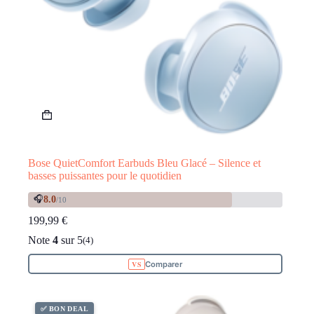
Bose QuietComfort Earbuds Bleu Glacé – Silence et
basses puissantes pour le quotidien
🎧
8.0
/10
199,99
€
Note
4
sur 5
(4)
Comparer
✅ BON DEAL