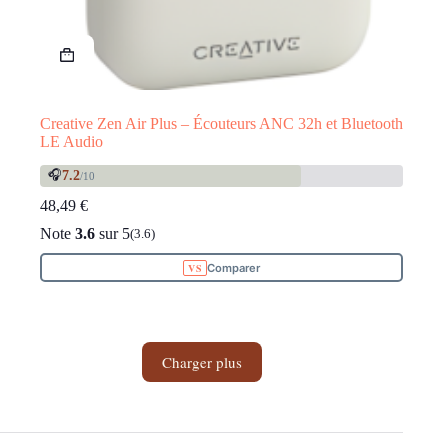
Creative Zen Air Plus – Écouteurs ANC 32h et Bluetooth
LE Audio
🎧
7.2
/10
48,49
€
Note
3.6
sur 5
(3.6)
Comparer
Charger plus