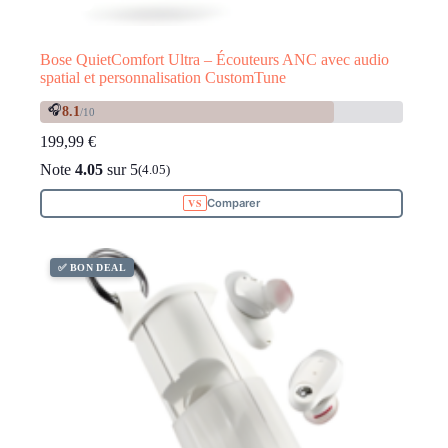
Bose QuietComfort Ultra – Écouteurs ANC avec audio
spatial et personnalisation CustomTune
🎧
8.1
/10
199,99
€
Note
4.05
sur 5
(4.05)
Comparer
✅ BON DEAL