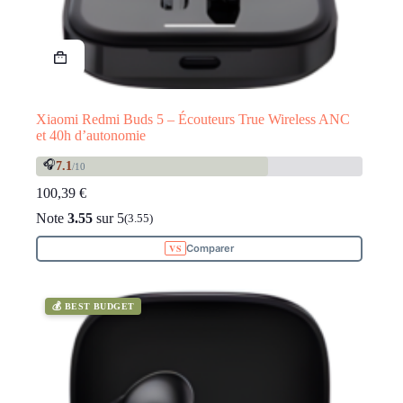
Xiaomi Redmi Buds 5 – Écouteurs True Wireless ANC
et 40h d’autonomie
🎧
7.1
/10
100,39
€
Note
3.55
sur 5
(3.55)
Comparer
💰 BEST BUDGET