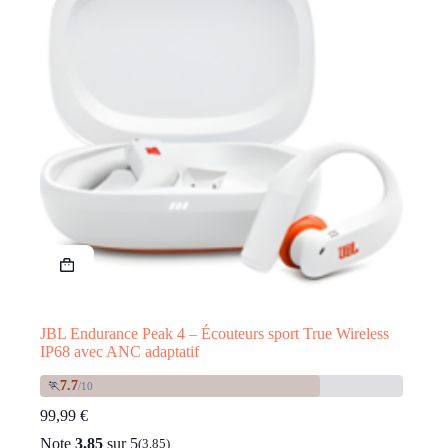
JBL Endurance Peak 4 – Écouteurs sport True Wireless
IP68 avec ANC adaptatif
7.7
🏃
/10
99,99
€
Note
3.85
sur 5
(3.85)