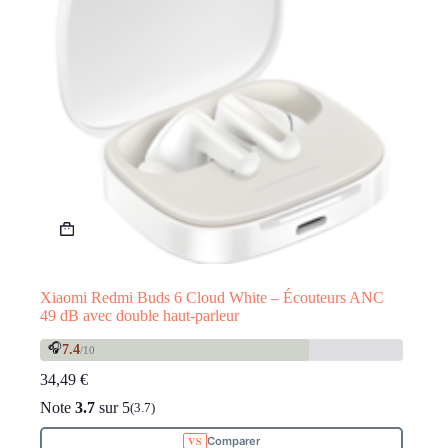
Xiaomi Redmi Buds 6 Cloud White – Écouteurs ANC
49 dB avec double haut-parleur
🎧
7.4
/10
34,49
€
Note
3.7
sur 5
(3.7)
Comparer