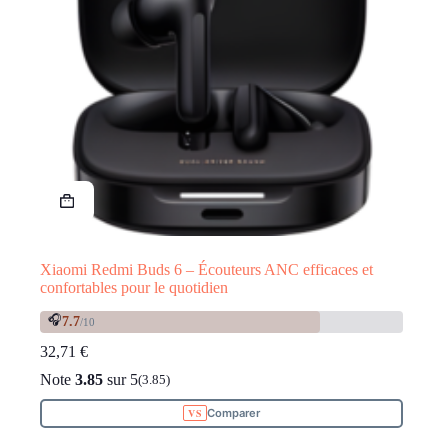
Xiaomi Redmi Buds 6 – Écouteurs ANC efficaces et
confortables pour le quotidien
🎧
7.7
/10
32,71
€
Note
3.85
sur 5
(3.85)
Comparer