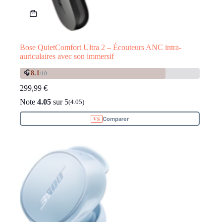
Bose QuietComfort Ultra 2 – Écouteurs ANC intra-
auriculaires avec son immersif
🎧
8.1
/10
299,99
€
Note
4.05
sur 5
(4.05)
Comparer