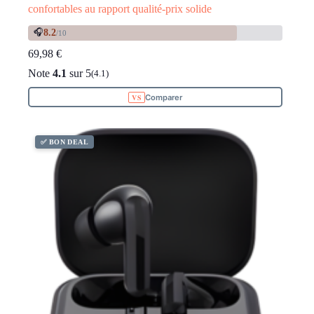
confortables au rapport qualité-prix solide
🎧
8.2
/10
69,98
€
Note
4.1
sur 5
(4.1)
Comparer
✅ BON DEAL