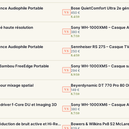
ence Audiophile Portable
VS
450 €
8.4/10
 haute résolution
VS
380 €
8.7/10
ence Audiophile Portable
Sennheiser RS 275 – Casque TV 
VS
250 €
8.4/10
Bambou FreeEdge Portable
VS
294 €
8.9/10
our mixage spatial
VS
149 €
8.7/10
driver f-Core DU et Imaging 3D
VS
380 €
8.7/10
Sony WH-1000XM5 – Casque sans fil à réduction de bruit active et Hi-Res LDAC
VS
829 €