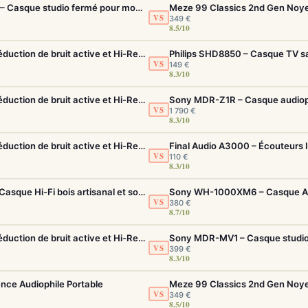
Beyerdynamic DT 770 Pro 80 Ohms Noir – Casque studio fermé pour monitoring précis
VS
349 €
8.5/10
Sony WH-1000XM5 – Casque sans fil à réduction de bruit active et Hi-Res LDAC
VS
149 €
8.3/10
Sony WH-1000XM5 – Casque sans fil à réduction de bruit active et Hi-Res LDAC
Sony MDR-Z1R – Casque audioph
VS
1 790 €
8.3/10
Sony WH-1000XM5 – Casque sans fil à réduction de bruit active et Hi-Res LDAC
Final Audio A3000 – Écouteurs 
VS
110 €
8.3/10
Meze 99 Classics 2nd Gen Noyer/Gold – Casque Hi-Fi bois artisanal et son balancé
VS
380 €
8.7/10
Sony WH-1000XM5 – Casque sans fil à réduction de bruit active et Hi-Res LDAC
Sony MDR-MV1 – Casque studio 
VS
399 €
8.3/10
ence Audiophile Portable
VS
349 €
8.5/10