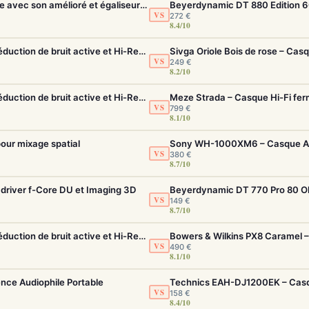
Sony WH-1000XM6 – Casque ANC pliable avec son amélioré et égaliseur réglable
VS
272 €
8.4/10
Sony WH-1000XM5 – Casque sans fil à réduction de bruit active et Hi-Res LDAC
VS
249 €
8.2/10
Sony WH-1000XM5 – Casque sans fil à réduction de bruit active et Hi-Res LDAC
Meze Strada – Casque Hi-Fi fe
VS
799 €
8.1/10
our mixage spatial
VS
380 €
8.7/10
driver f-Core DU et Imaging 3D
VS
149 €
8.7/10
Sony WH-1000XM5 – Casque sans fil à réduction de bruit active et Hi-Res LDAC
VS
490 €
8.1/10
ence Audiophile Portable
Technics EAH-DJ1200EK – Casqu
VS
158 €
8.4/10