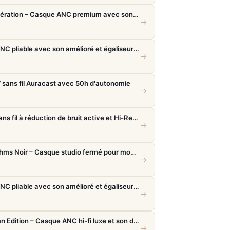
Bose QuietComfort Ultra 2e génération – Casque ANC premium avec son immersif spatial et 30h d'autonomie
→
Sony WH-1000XM6 – Casque ANC pliable avec son amélioré et égaliseur réglable
→
sans fil Auracast avec 50h d'autonomie
→
Sony WH-1000XM5 – Casque sans fil à réduction de bruit active et Hi-Res LDAC
→
Beyerdynamic DT 770 Pro 80 Ohms Noir – Casque studio fermé pour monitoring précis
→
Sony WH-1000XM6 – Casque ANC pliable avec son amélioré et égaliseur réglable
→
Bowers & Wilkins Px8 S2 McLaren Edition – Casque ANC hi-fi luxe et son de référence
→