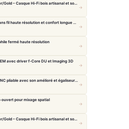
Meze 99 Classics 2nd Gen Noyer/Gold – Casque Hi-Fi bois artisanal et son balancé
→
Philips SHD8850 – Casque TV sans fil haute résolution et confort longue durée
→
ile fermé haute résolution
→
IEM avec driver f-Core DU et Imaging 3D
→
Sony WH-1000XM6 – Casque ANC pliable avec son amélioré et égaliseur réglable
→
ouvert pour mixage spatial
→
Meze 99 Classics 2nd Gen Noyer/Gold – Casque Hi-Fi bois artisanal et son balancé
→