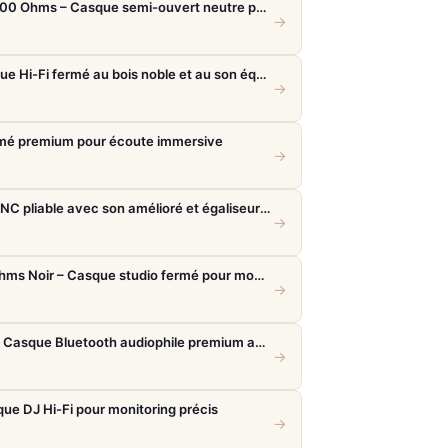
Beyerdynamic DT 880 Edition 600 Ohms – Casque semi-ouvert neutre pour audiophiles et studio
→
Sivga Oriole Bois de rose – Casque Hi-Fi fermé au bois noble et au son équilibré
→
rmé premium pour écoute immersive
→
Sony WH-1000XM6 – Casque ANC pliable avec son amélioré et égaliseur réglable
→
Beyerdynamic DT 770 Pro 80 Ohms Noir – Casque studio fermé pour monitoring précis
→
Bowers & Wilkins PX8 Caramel – Casque Bluetooth audiophile premium avec ANC
→
e DJ Hi-Fi pour monitoring précis
→