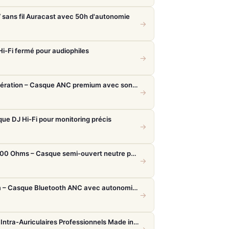
sans fil Auracast avec 50h d'autonomie
→
-Fi fermé pour audiophiles
→
Bose QuietComfort Ultra 2e génération – Casque ANC premium avec son immersif spatial et 30h d'autonomie
→
e DJ Hi-Fi pour monitoring précis
→
Beyerdynamic DT 880 Edition 600 Ohms – Casque semi-ouvert neutre pour audiophiles et studio
→
Sennheiser Momentum 4 Denim – Casque Bluetooth ANC avec autonomie record 60h
→
Earsonics 300 PRO – Écouteurs Intra-Auriculaires Professionnels Made in France