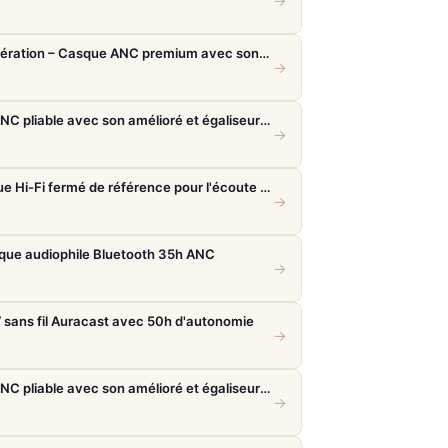
→
Bose QuietComfort Ultra 2e génération – Casque ANC premium avec son immersif spatial et 30h d'autonomie
→
Sony WH-1000XM6 – Casque ANC pliable avec son amélioré et égaliseur réglable
→
Sennheiser HD 820 Noir – Casque Hi-Fi fermé de référence pour l'écoute critique
→
sque audiophile Bluetooth 35h ANC
→
sans fil Auracast avec 50h d'autonomie
→
Sony WH-1000XM6 – Casque ANC pliable avec son amélioré et égaliseur réglable
→