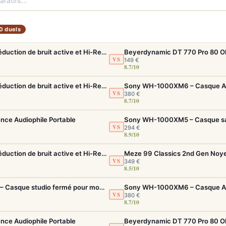
0 duels
Sony WH-1000XM5 – Casque sans fil à réduction de bruit active et Hi-Res LDAC
VS
149 €
8.7/10
Sony WH-1000XM5 – Casque sans fil à réduction de bruit active et Hi-Res LDAC
VS
380 €
8.7/10
ence Audiophile Portable
VS
294 €
8.9/10
Sony WH-1000XM5 – Casque sans fil à réduction de bruit active et Hi-Res LDAC
VS
349 €
8.5/10
Beyerdynamic DT 770 Pro 80 Ohms Noir – Casque studio fermé pour monitoring précis
VS
380 €
8.7/10
ence Audiophile Portable