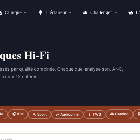
Clinique
L’éclaireur
Challenger
L’
ques Hi-Fi
assés par qualité combinée. Chaque duel analyse son, ANC,
rix sur 12 critères.
io
🎧 IEM
🎮 Gaming

🏃 Sport
🎶 Audiophile
📱 TWS