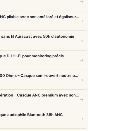
→
Sony WH-1000XM6 – Casque ANC pliable avec son amélioré et égaliseur réglable
→
sans fil Auracast avec 50h d'autonomie
→
e DJ Hi-Fi pour monitoring précis
→
Beyerdynamic DT 880 Edition 600 Ohms – Casque semi-ouvert neutre pour audiophiles et studio
→
Bose QuietComfort Ultra 2e génération – Casque ANC premium avec son immersif spatial et 30h d'autonomie
→
sque audiophile Bluetooth 35h ANC
→