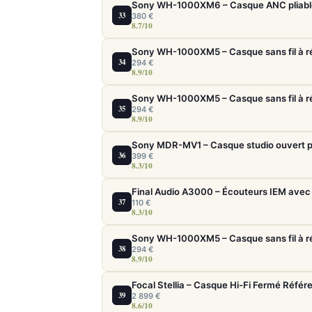
33
380 €
8.7/10
34
294 €
8.9/10
35
294 €
8.9/10
Sony MDR-MV1 – Casque studio ouvert p
36
399 €
8.3/10
Final Audio A3000 – Écouteurs IEM avec 
37
110 €
8.3/10
38
294 €
8.9/10
Focal Stellia – Casque Hi-Fi Fermé Référ
39
2 899 €
8.6/10