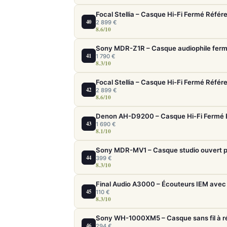
Focal Stellia – Casque Hi-Fi Fermé Référ
40
2 899 €
8.6/10
Sony MDR-Z1R – Casque audiophile fermé
41
1 790 €
8.3/10
Focal Stellia – Casque Hi-Fi Fermé Référ
42
2 899 €
8.6/10
Denon AH-D9200 – Casque Hi-Fi Fermé 
43
1 690 €
8.1/10
Sony MDR-MV1 – Casque studio ouvert p
44
399 €
8.3/10
Final Audio A3000 – Écouteurs IEM avec 
45
110 €
8.3/10
46
294 €