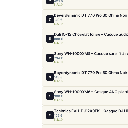
26
294 €
8.9/10
27
149 €
8.7/10
Dali IO-12 Chocolat foncé – Casque audi
28
999 €
8.4/10
29
294 €
8.9/10
30
149 €
8.7/10
31
380 €
8.7/10
Technics EAH-DJ1200EK – Casque DJ Hi-F
32
158 €
8.4/10