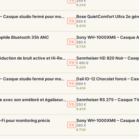
VS
359 €
8.2/10
Beyerdynamic DT 770 Pro 80 Ohms Noir – Casque studio fermé pour monitoring précis
VS
450 €
8.4/10
ophile Bluetooth 35h ANC
VS
380 €
8.7/10
Sony WH-1000XM5 – Casque sans fil à réduction de bruit active et Hi-Res LDAC
VS
1 490 €
8.2/10
Beyerdynamic DT 770 Pro 80 Ohms Noir – Casque studio fermé pour monitoring précis
Dali IO-12 Chocolat foncé – Ca
VS
999 €
8.4/10
Sony WH-1000XM6 – Casque ANC pliable avec son amélioré et égaliseur réglable
Sennheiser RS 275 – Casque TV 
VS
250 €
8.4/10
i pour monitoring précis
VS
380 €
8.7/10