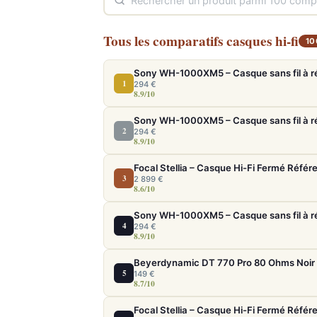
Tous les comparatifs casques hi-fi
10
1
294 €
8.9/10
2
294 €
8.9/10
Focal Stellia – Casque Hi-Fi Fermé Référ
3
2 899 €
8.6/10
4
294 €
8.9/10
5
149 €
8.7/10
Focal Stellia – Casque Hi-Fi Fermé Référ