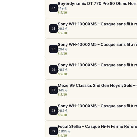
13
149 €
8.7/10
14
294 €
8.9/10
15
294 €
8.9/10
16
294 €
8.9/10
17
349 €
8.5/10
18
294 €
8.9/10
Focal Stellia – Casque Hi-Fi Fermé Référ
19
2 899 €
8.6/10