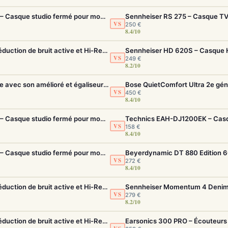
Beyerdynamic DT 770 Pro 80 Ohms Noir – Casque studio fermé pour monitoring précis
Sennheiser RS 275 – Casque TV 
VS
250 €
8.4/10
Sony WH-1000XM5 – Casque sans fil à réduction de bruit active et Hi-Res LDAC
Sennheiser HD 620S – Casque Hi
VS
249 €
8.2/10
Sony WH-1000XM6 – Casque ANC pliable avec son amélioré et égaliseur réglable
VS
450 €
8.4/10
Beyerdynamic DT 770 Pro 80 Ohms Noir – Casque studio fermé pour monitoring précis
Technics EAH-DJ1200EK – Casqu
VS
158 €
8.4/10
Beyerdynamic DT 770 Pro 80 Ohms Noir – Casque studio fermé pour monitoring précis
VS
272 €
8.4/10
Sony WH-1000XM5 – Casque sans fil à réduction de bruit active et Hi-Res LDAC
VS
279 €
8.2/10
Sony WH-1000XM5 – Casque sans fil à réduction de bruit active et Hi-Res LDAC