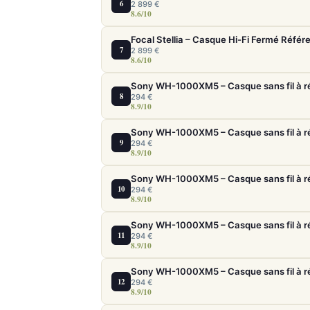
6
2 899 €
8.6/10
Focal Stellia – Casque Hi-Fi Fermé Référ
7
2 899 €
8.6/10
8
294 €
8.9/10
9
294 €
8.9/10
10
294 €
8.9/10
11
294 €
8.9/10
12
294 €
8.9/10