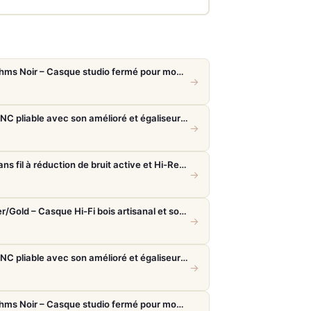
Beyerdynamic DT 770 Pro 80 Ohms Noir – Casque studio fermé pour monitoring précis
→
Sony WH-1000XM6 – Casque ANC pliable avec son amélioré et égaliseur réglable
→
Sony WH-1000XM5 – Casque sans fil à réduction de bruit active et Hi-Res LDAC
→
Meze 99 Classics 2nd Gen Noyer/Gold – Casque Hi-Fi bois artisanal et son balancé
→
Sony WH-1000XM6 – Casque ANC pliable avec son amélioré et égaliseur réglable
→
Beyerdynamic DT 770 Pro 80 Ohms Noir – Casque studio fermé pour monitoring précis