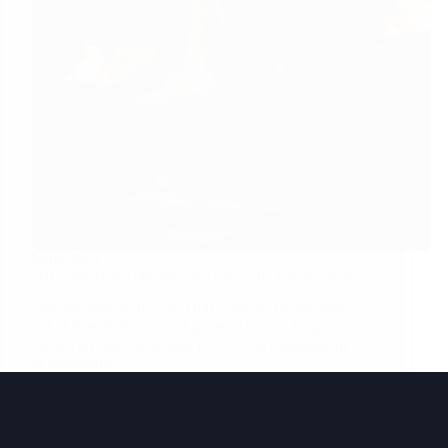
Note:
4.5/5
JBL PartyBox Ultimate : le colosse de l’arène audio ?
Une enceinte festive de 1100 watts au Dolby Atmos
3D et PartyPad interactif qui transforme chaque
espace en club, mais dont les 39,5 kg condamnent à
la sédentarité.
Rewiews · La Tribune des Accessoires