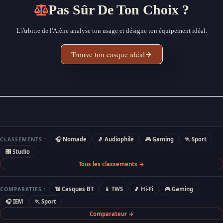
Pas Sûr De Ton Choix ?
L'Arbitre de l'Arène analyse ton usage et désigne ton équipement idéal.
Trouve ton casque idéal
🎧 Nomade
🎵 Audiophile
🎮 Gaming
🏃 Sport
CLASSEMENTS :
🎛 Studio
Tous les classements →
📶 Casques BT
📱 TWS
🎵 Hi-Fi
🎮 Gaming
COMPARATIFS :
🎧 IEM
🏃 Sport
Comparateur →