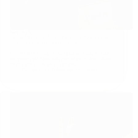
Note:
4.5/5
FiiO BTR17 : le DAC double ES9069Q qui terrasse
les hybrides en scène sonore mobile ?
Le FiiO BTR17 déploie une puissance ample et un
son naturel via Bluetooth, mais sa polyvalence filaire
invite à une écoute plus exigeante.
Rewiews · La Tribune des Accessoires