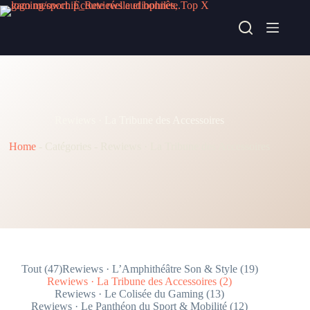
Passer
au
contenu
Rewiews · La Tribune des Accessoires
Home
-
Catégories
-
Rewiews · La Tribune des Accessoires
Tout (47)
Rewiews · L’Amphithéâtre Son & Style (19)
Rewiews · La Tribune des Accessoires (2)
Rewiews · Le Colisée du Gaming (13)
Rewiews · Le Panthéon du Sport & Mobilité (12)