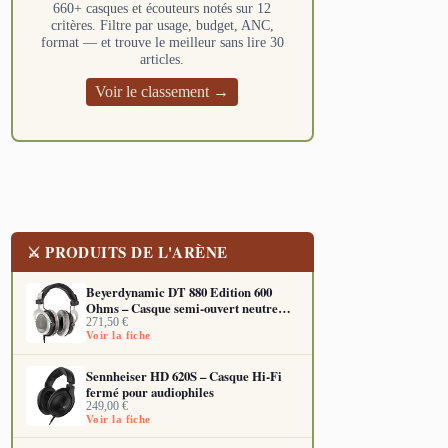
660+ casques et écouteurs notés sur 12
critères. Filtre par usage, budget, ANC,
format — et trouve le meilleur sans lire 30
articles.
Voir le classement →
⚔ PRODUITS DE L'ARÈNE
Beyerdynamic DT 880 Edition 600
Ohms – Casque semi-ouvert neutre
pour audiophiles et studio
271,50
€
Voir la fiche
Sennheiser HD 620S – Casque Hi-Fi
fermé pour audiophiles
249,00
€
Voir la fiche