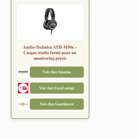
Audio-Technica ATH-M50x –
Casque studio fermé pour un
monitoring précis
Voir chez Amazon
Voir chez EasyLounge
Voir chez Gear4music