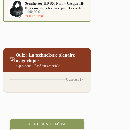
Sennheiser HD 820 Noir – Casque Hi-
Fi fermé de référence pour l'écoute
critique
1 490,00
€
Voir la fiche
Quiz : La technologie planaire
🎯
magnétique
4 questions · Basé sur cet article
Question 1 / 4
⭐ LE CHOIX DU LÉGAT