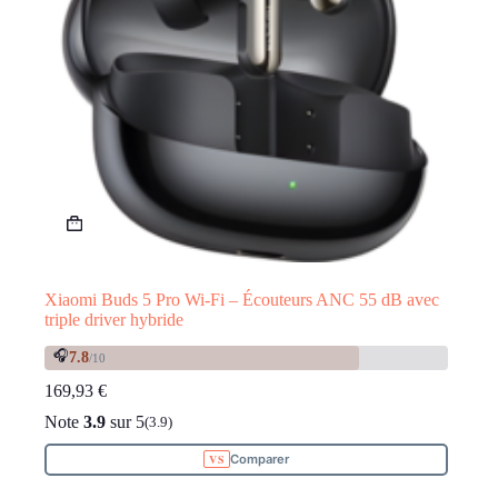
Xiaomi Buds 5 Pro Wi-Fi – Écouteurs ANC 55 dB avec
triple driver hybride
🎧
7.8
/10
169,93
€
Note
3.9
sur 5
(3.9)
Comparer