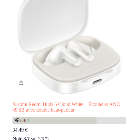
Xiaomi Redmi Buds 6 Cloud White – Écouteurs ANC
49 dB avec double haut-parleur
🎧
7.4
/10
34,49
€
Note
3.7
sur 5
(3.7)