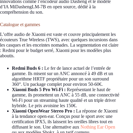
innovations comme l’encodeur audio Dasheng et le modèle
d’IA MiDashengLM-7B en open source, dédié à la
compréhension du son.
Catalogue et gammes
L’offre audio de Xiaomi est vaste et couvre principalement les
écouteurs True Wireless (TWS), avec quelques incursions dans
les casques et les enceintes nomades. La segmentation est claire
: Redmi pour le budget serré, Xiaomi pour les modèles plus
aboutis.
Redmi Buds 6 :
Le fer de lance actuel de l’entrée de
gamme. Ils misent sur un ANC annoncé à 49 dB et un
algorithme HRTF propriétaire pour un son surround
360°. Un package complet pour environ 50-60€.
Xiaomi Buds 5 Pro Wi-Fi :
Représentant le haut de
gamme, ils promettent un ANC à 55 dB, une connectivité
Wi-Fi pour un streaming haute qualité et un triple driver
hybride. Le prix avoisine les 150€.
Xiaomi OpenWear Stereo Pro :
La réponse de Xiaomi
à la tendance open-ear. Conçus pour le sport avec une
certification IPX5, ils laissent les oreilles libres tout en
diffusant le son. Une alternative aux
Nothing Ear Open
ou aux modèles Shokz, à un tarif contenu.