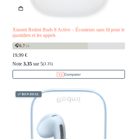
Xiaomi Redmi Buds 8 Active – Écouteurs sans fil pour le
quotidien et les appels
🎧
6.7
/10
19,99
€
Note
3.35
sur 5
(3.35)
Comparer
✅ BON DEAL