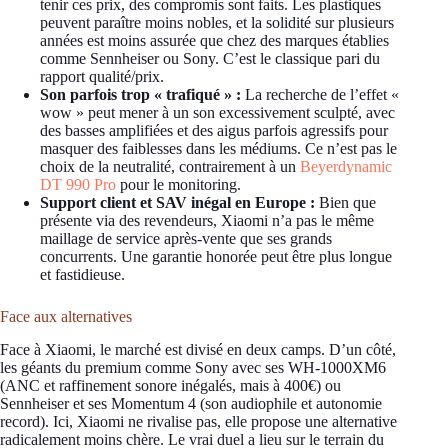
tenir ces prix, des compromis sont faits. Les plastiques
peuvent paraître moins nobles, et la solidité sur plusieurs
années est moins assurée que chez des marques établies
comme Sennheiser ou Sony. C’est le classique pari du
rapport qualité/prix.
Son parfois trop « trafiqué » :
La recherche de l’effet «
wow » peut mener à un son excessivement sculpté, avec
des basses amplifiées et des aigus parfois agressifs pour
masquer des faiblesses dans les médiums. Ce n’est pas le
choix de la neutralité, contrairement à un
Beyerdynamic
DT 990 Pro
pour le monitoring.
Support client et SAV inégal en Europe :
Bien que
présente via des revendeurs, Xiaomi n’a pas le même
maillage de service après-vente que ses grands
concurrents. Une garantie honorée peut être plus longue
et fastidieuse.
Face aux alternatives
Face à Xiaomi, le marché est divisé en deux camps. D’un côté,
les géants du premium comme Sony avec ses WH-1000XM6
(ANC et raffinement sonore inégalés, mais à 400€) ou
Sennheiser et ses Momentum 4 (son audiophile et autonomie
record). Ici, Xiaomi ne rivalise pas, elle propose une alternative
radicalement moins chère. Le vrai duel a lieu sur le terrain du