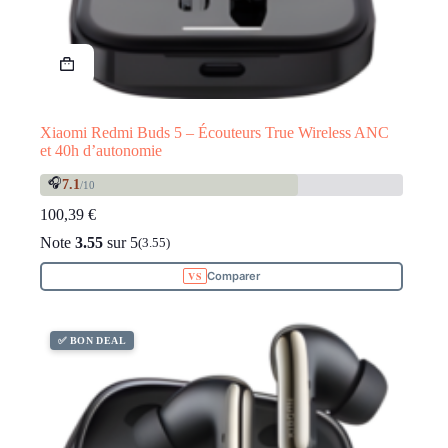
Xiaomi Redmi Buds 5 – Écouteurs True Wireless ANC
et 40h d’autonomie
🎧
7.1
/10
100,39
€
Note
3.55
sur 5
(3.55)
Comparer
✅ BON DEAL