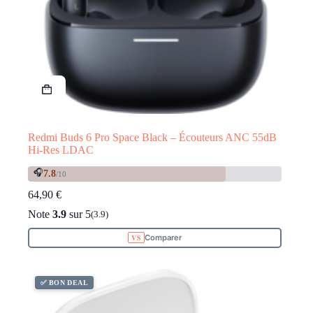
Redmi Buds 6 Pro Space Black – Écouteurs ANC 55dB
Hi-Res LDAC
🎧
7.8
/10
64,90
€
Note
3.9
sur 5
(3.9)
Comparer
✅ BON DEAL