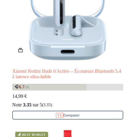
Xiaomi Redmi Buds 6 Active – Écouteurs Bluetooth 5.4
à latence ultra-faible
🎧
6.7
/10
14,99
€
Note
3.35
sur 5
(3.35)
Comparer
💰 BEST BUDGET