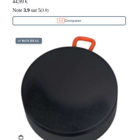
44,99
€
Note
3.9
sur 5
(3.9)
Comparer
✅ BON DEAL