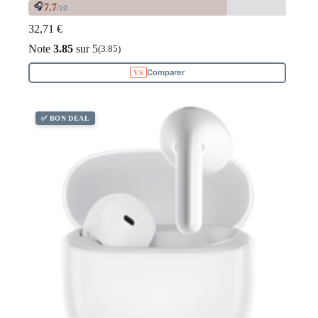
🎧
7.7
/10
32,71
€
Note
3.85
sur 5
(3.85)
Comparer
✅ BON DEAL