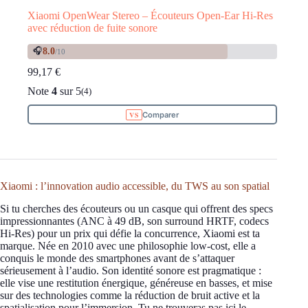
Xiaomi OpenWear Stereo – Écouteurs Open-Ear Hi-Res
avec réduction de fuite sonore
🎧
8.0
/10
99,17
€
Note
4
sur 5
(4)
Comparer
Xiaomi : l’innovation audio accessible, du TWS au son spatial
Si tu cherches des écouteurs ou un casque qui offrent des specs
impressionnantes (ANC à 49 dB, son surround HRTF, codecs
Hi-Res) pour un prix qui défie la concurrence, Xiaomi est ta
marque. Née en 2010 avec une philosophie low-cost, elle a
conquis le monde des smartphones avant de s’attaquer
sérieusement à l’audio. Son identité sonore est pragmatique :
elle vise une restitution énergique, généreuse en basses, et mise
sur des technologies comme la réduction de bruit active et la
spatialisation pour l’immersion. Tu ne trouveras pas ici le