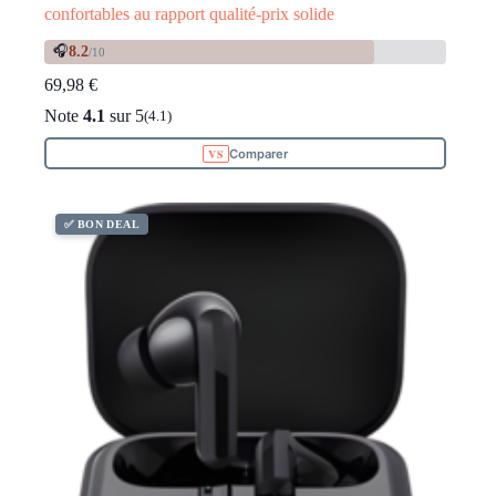
confortables au rapport qualité-prix solide
🎧
8.2
/10
69,98
€
Note
4.1
sur 5
(4.1)
Comparer
✅ BON DEAL