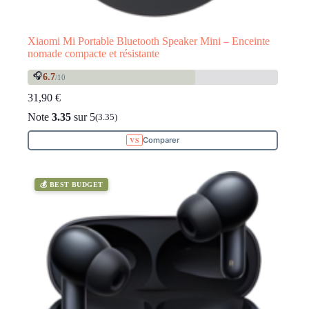
Xiaomi Mi Portable Bluetooth Speaker Mini – Enceinte
nomade compacte et résistante
🎧
6.7
/10
31,90
€
Note
3.35
sur 5
(3.35)
Comparer
💰 BEST BUDGET