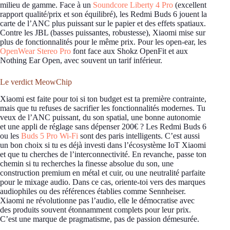
milieu de gamme. Face à un
Soundcore Liberty 4 Pro
(excellent
rapport qualité/prix et son équilibré), les Redmi Buds 6 jouent la
carte de l’ANC plus puissant sur le papier et des effets spatiaux.
Contre les JBL (basses puissantes, robustesse), Xiaomi mise sur
plus de fonctionnalités pour le même prix. Pour les open-ear, les
OpenWear Stereo Pro
font face aux Shokz OpenFit et aux
Nothing Ear Open, avec souvent un tarif inférieur.
Le verdict MeowChip
Xiaomi est faite pour toi si ton budget est ta première contrainte,
mais que tu refuses de sacrifier les fonctionnalités modernes. Tu
veux de l’ANC puissant, du son spatial, une bonne autonomie
et une appli de réglage sans dépenser 200€ ? Les Redmi Buds 6
ou les
Buds 5 Pro Wi-Fi
sont des paris intelligents. C’est aussi
un bon choix si tu es déjà investi dans l’écosystème IoT Xiaomi
et que tu cherches de l’interconnectivité. En revanche, passe ton
chemin si tu recherches la finesse absolue du son, une
construction premium en métal et cuir, ou une neutralité parfaite
pour le mixage audio. Dans ce cas, oriente-toi vers des marques
audiophiles ou des références établies comme Sennheiser.
Xiaomi ne révolutionne pas l’audio, elle le démocratise avec
des produits souvent étonnamment complets pour leur prix.
C’est une marque de pragmatisme, pas de passion démesurée.