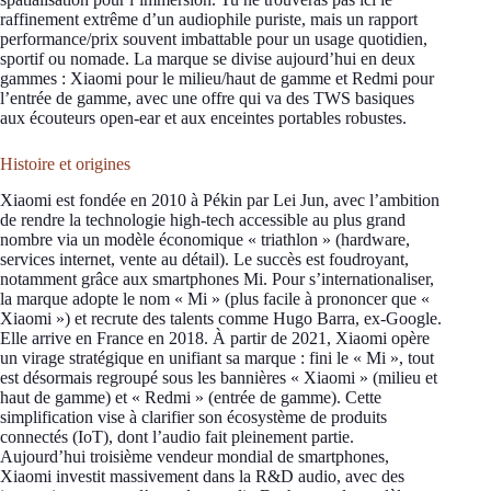
raffinement extrême d’un audiophile puriste, mais un rapport
performance/prix souvent imbattable pour un usage quotidien,
sportif ou nomade. La marque se divise aujourd’hui en deux
gammes : Xiaomi pour le milieu/haut de gamme et Redmi pour
l’entrée de gamme, avec une offre qui va des TWS basiques
aux écouteurs open-ear et aux enceintes portables robustes.
Histoire et origines
Xiaomi est fondée en 2010 à Pékin par Lei Jun, avec l’ambition
de rendre la technologie high-tech accessible au plus grand
nombre via un modèle économique « triathlon » (hardware,
services internet, vente au détail). Le succès est foudroyant,
notamment grâce aux smartphones Mi. Pour s’internationaliser,
la marque adopte le nom « Mi » (plus facile à prononcer que «
Xiaomi ») et recrute des talents comme Hugo Barra, ex-Google.
Elle arrive en France en 2018. À partir de 2021, Xiaomi opère
un virage stratégique en unifiant sa marque : fini le « Mi », tout
est désormais regroupé sous les bannières « Xiaomi » (milieu et
haut de gamme) et « Redmi » (entrée de gamme). Cette
simplification vise à clarifier son écosystème de produits
connectés (IoT), dont l’audio fait pleinement partie.
Aujourd’hui troisième vendeur mondial de smartphones,
Xiaomi investit massivement dans la R&D audio, avec des