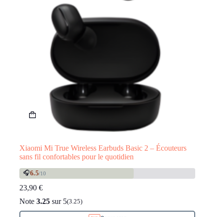
Xiaomi Mi True Wireless Earbuds Basic 2 – Écouteurs
sans fil confortables pour le quotidien
🎧
6.5
/10
23,90
€
Note
3.25
sur 5
(3.25)