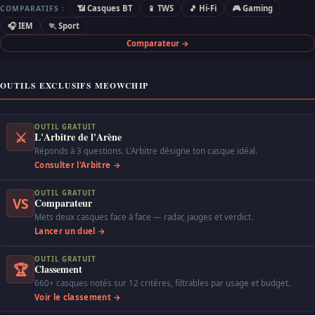
📶 Casques BT
📱 TWS
🎵 Hi-Fi
🎮 Gaming
COMPARATIFS :
🎧 IEM
🏃 Sport
Comparateur →
OUTILS EXCLUSIFS MEOWCHIP
OUTIL GRATUIT
⚔
L'Arbitre de l'Arène
Réponds à 3 questions. L'Arbitre désigne ton casque idéal.
Consulter l'Arbitre →
OUTIL GRATUIT
VS
Comparateur
Mets deux casques face à face — radar, jauges et verdict.
Lancer un duel →
OUTIL GRATUIT
🏆
Classement
660+ casques notés sur 12 critères, filtrables par usage et budget.
Voir le classement →