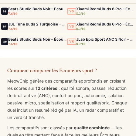
Beats Studio Buds Noir – Écouteurs ANC IPX4 Multiplateforme et Appels Clairs
Xiaomi Redmi Buds 6 Pro – Écouteurs ANC confortables au rapport qualité-prix solide
VS
98
7.6/10
8.2/10
JBL Tune Buds 2 Turquoise – Écouteurs True Wireless avec ANC et autonomie 48h
Xiaomi Redmi Buds 6 Pro – Écouteurs ANC confortables au rapport qualité-prix solide
VS
99
7.6/10
8.2/10
Beats Studio Buds Noir – Écouteurs ANC IPX4 Multiplateforme et Appels Clairs
JLab Epic Sport ANC 3 Noir – Écouteurs Sport ANC IP66 Double Driver
VS
100
7.6/10
8.2/10
Comment comparer les Écouteurs sport ?
MeowChip génère des comparatifs approfondis en croisant
les scores sur
12 critères
: qualité sonore, basses, réduction
de bruit active (ANC), confort au port, autonomie, isolation
passive, micro, spatialisation et rapport qualité/prix. Chaque
duel inclut un résumé rédigé par IA, un radar comparatif et
un verdict tranché.
Les comparatifs sont classés par
qualité combinée
— les
duels en tête mettent face à face les meilleurs Écouteurs