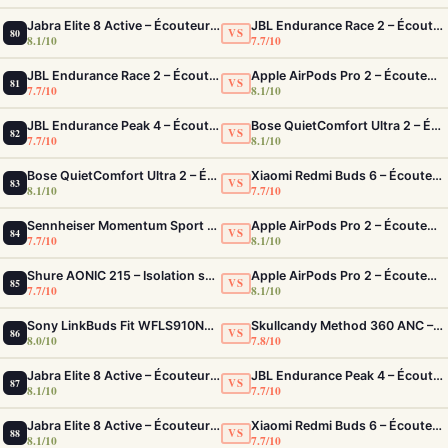
Jabra Elite 8 Active – Écouteurs sport IP68 ultra-robustes et ANC
JBL Endurance Race 2 – Écouteurs sport ANC IP68 avec maintien TwistLock
VS
80
8.1/10
7.7/10
JBL Endurance Race 2 – Écouteurs sport ANC IP68 avec maintien TwistLock
Apple AirPods Pro 2 – Écouteurs True Wireless ANC USB-C Blancs
VS
81
7.7/10
8.1/10
JBL Endurance Peak 4 – Écouteurs sport True Wireless IP68 avec ANC adaptatif
Bose QuietComfort Ultra 2 – Écouteurs ANC intra-auriculaires avec son immersif
VS
82
7.7/10
8.1/10
Bose QuietComfort Ultra 2 – Écouteurs ANC intra-auriculaires avec son immersif
Xiaomi Redmi Buds 6 – Écouteurs ANC efficaces et confortables pour le quotidien
VS
83
8.1/10
7.7/10
Sennheiser Momentum Sport – Écouteurs avec capteurs de fréquence cardiaque et température
Apple AirPods Pro 2 – Écouteurs True Wireless ANC USB-C Blancs
VS
84
7.7/10
8.1/10
Shure AONIC 215 – Isolation sonore pro pour le sport et les trajets
Apple AirPods Pro 2 – Écouteurs True Wireless ANC USB-C Blancs
VS
85
7.7/10
8.1/10
Sony LinkBuds Fit WFLS910NW Blanc – Écouteurs Sport Ailes ANC
Skullcandy Method 360 ANC – Écouteurs True Wireless avec ANC Bose et 40h d'autonomie
VS
86
8.0/10
7.8/10
Jabra Elite 8 Active – Écouteurs sport IP68 ultra-robustes et ANC
JBL Endurance Peak 4 – Écouteurs sport True Wireless IP68 avec ANC adaptatif
VS
87
8.1/10
7.7/10
Jabra Elite 8 Active – Écouteurs sport IP68 ultra-robustes et ANC
Xiaomi Redmi Buds 6 – Écouteurs ANC efficaces et confortables pour le quotidien
VS
88
8.1/10
7.7/10