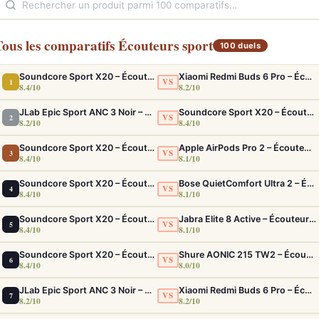
Tous les comparatifs Écouteurs sport
100 duels
Soundcore Sport X20 – Écouteurs Sport IP68 ANC Fit Sécurisé Ultime
Xiaomi Redmi Buds 6 Pro – Écouteurs ANC confortables au rapport qualité-prix solide
VS
1
8.4/10
8.2/10
JLab Epic Sport ANC 3 Noir – Écouteurs Sport ANC IP66 Double Driver
Soundcore Sport X20 – Écouteurs Sport IP68 ANC Fit Sécurisé Ultime
VS
2
8.2/10
8.4/10
Soundcore Sport X20 – Écouteurs Sport IP68 ANC Fit Sécurisé Ultime
Apple AirPods Pro 2 – Écouteurs True Wireless ANC USB-C Blancs
VS
3
8.4/10
8.1/10
Soundcore Sport X20 – Écouteurs Sport IP68 ANC Fit Sécurisé Ultime
Bose QuietComfort Ultra 2 – Écouteurs ANC intra-auriculaires avec son immersif
VS
4
8.4/10
8.1/10
Soundcore Sport X20 – Écouteurs Sport IP68 ANC Fit Sécurisé Ultime
Jabra Elite 8 Active – Écouteurs sport IP68 ultra-robustes et ANC
VS
5
8.4/10
8.1/10
Soundcore Sport X20 – Écouteurs Sport IP68 ANC Fit Sécurisé Ultime
Shure AONIC 215 TW2 – Écouteurs True Wireless à isolation sonore premium
VS
6
8.4/10
8.0/10
JLab Epic Sport ANC 3 Noir – Écouteurs Sport ANC IP66 Double Driver
Xiaomi Redmi Buds 6 Pro – Écouteurs ANC confortables au rapport qualité-prix solide
VS
7
8.2/10
8.2/10