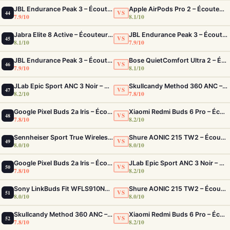
JBL Endurance Peak 3 – Écouteurs sport IP68 avec 50h d'autonomie
Apple AirPods Pro 2 – Écouteurs True Wireless ANC USB-C Blancs
VS
44
7.9/10
8.1/10
Jabra Elite 8 Active – Écouteurs sport IP68 ultra-robustes et ANC
JBL Endurance Peak 3 – Écouteurs sport IP68 avec 50h d'autonomie
VS
45
8.1/10
7.9/10
JBL Endurance Peak 3 – Écouteurs sport IP68 avec 50h d'autonomie
Bose QuietComfort Ultra 2 – Écouteurs ANC intra-auriculaires avec son immersif
VS
46
7.9/10
8.1/10
JLab Epic Sport ANC 3 Noir – Écouteurs Sport ANC IP66 Double Driver
Skullcandy Method 360 ANC – Écouteurs True Wireless avec ANC Bose et 40h d'autonomie
VS
47
8.2/10
7.8/10
Google Pixel Buds 2a Iris – Écouteurs ANC Tensor A1 et IP54
Xiaomi Redmi Buds 6 Pro – Écouteurs ANC confortables au rapport qualité-prix solide
VS
48
7.8/10
8.2/10
Sennheiser Sport True Wireless – Écouteurs sport à son premium et acoustique adaptable
Shure AONIC 215 TW2 – Écouteurs True Wireless à isolation sonore premium
VS
49
8.0/10
8.0/10
Google Pixel Buds 2a Iris – Écouteurs ANC Tensor A1 et IP54
JLab Epic Sport ANC 3 Noir – Écouteurs Sport ANC IP66 Double Driver
VS
50
7.8/10
8.2/10
Sony LinkBuds Fit WFLS910NW Blanc – Écouteurs Sport Ailes ANC
Shure AONIC 215 TW2 – Écouteurs True Wireless à isolation sonore premium
VS
51
8.0/10
8.0/10
Skullcandy Method 360 ANC – Écouteurs True Wireless avec ANC Bose et 40h d'autonomie
Xiaomi Redmi Buds 6 Pro – Écouteurs ANC confortables au rapport qualité-prix solide
VS
52
7.8/10
8.2/10