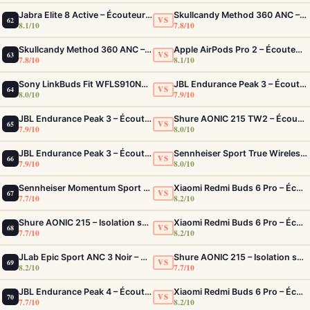
Jabra Elite 8 Active – Écouteurs sport IP68 ultra-robustes et ANC
Skullcandy Method 360 ANC – Écouteurs True Wireless avec ANC Bose et 40h d'autonomie
VS
62
8.1/10
7.8/10
Skullcandy Method 360 ANC – Écouteurs True Wireless avec ANC Bose et 40h d'autonomie
Apple AirPods Pro 2 – Écouteurs True Wireless ANC USB-C Blancs
VS
63
7.8/10
8.1/10
Sony LinkBuds Fit WFLS910NW Blanc – Écouteurs Sport Ailes ANC
JBL Endurance Peak 3 – Écouteurs sport IP68 avec 50h d'autonomie
VS
64
8.0/10
7.9/10
JBL Endurance Peak 3 – Écouteurs sport IP68 avec 50h d'autonomie
Shure AONIC 215 TW2 – Écouteurs True Wireless à isolation sonore premium
VS
65
7.9/10
8.0/10
JBL Endurance Peak 3 – Écouteurs sport IP68 avec 50h d'autonomie
Sennheiser Sport True Wireless – Écouteurs sport à son premium et acoustique adaptable
VS
66
7.9/10
8.0/10
Sennheiser Momentum Sport – Écouteurs avec capteurs de fréquence cardiaque et température
Xiaomi Redmi Buds 6 Pro – Écouteurs ANC confortables au rapport qualité-prix solide
VS
67
7.7/10
8.2/10
Shure AONIC 215 – Isolation sonore pro pour le sport et les trajets
Xiaomi Redmi Buds 6 Pro – Écouteurs ANC confortables au rapport qualité-prix solide
VS
68
7.7/10
8.2/10
JLab Epic Sport ANC 3 Noir – Écouteurs Sport ANC IP66 Double Driver
Shure AONIC 215 – Isolation sonore pro pour le sport et les trajets
VS
69
8.2/10
7.7/10
JBL Endurance Peak 4 – Écouteurs sport True Wireless IP68 avec ANC adaptatif
Xiaomi Redmi Buds 6 Pro – Écouteurs ANC confortables au rapport qualité-prix solide
VS
70
7.7/10
8.2/10