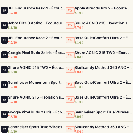
JBL Endurance Peak 4 – Écouteurs sport True Wireless IP68 avec ANC adaptatif
Apple AirPods Pro 2 – Écouteurs True Wireless ANC USB-C Blancs
VS
89
7.7/10
8.1/10
Jabra Elite 8 Active – Écouteurs sport IP68 ultra-robustes et ANC
Shure AONIC 215 – Isolation sonore pro pour le sport et les trajets
VS
90
8.1/10
7.7/10
JBL Endurance Race 2 – Écouteurs sport ANC IP68 avec maintien TwistLock
Bose QuietComfort Ultra 2 – Écouteurs ANC intra-auriculaires avec son immersif
VS
91
7.7/10
8.1/10
Google Pixel Buds 2a Iris – Écouteurs ANC Tensor A1 et IP54
Shure AONIC 215 TW2 – Écouteurs True Wireless à isolation sonore premium
VS
92
7.8/10
8.0/10
Shure AONIC 215 TW2 – Écouteurs True Wireless à isolation sonore premium
Skullcandy Method 360 ANC – Écouteurs True Wireless avec ANC Bose et 40h d'autonomie
VS
93
8.0/10
7.8/10
Sennheiser Momentum Sport – Écouteurs avec capteurs de fréquence cardiaque et température
Bose QuietComfort Ultra 2 – Écouteurs ANC intra-auriculaires avec son immersif
VS
94
7.7/10
8.1/10
Shure AONIC 215 – Isolation sonore pro pour le sport et les trajets
Bose QuietComfort Ultra 2 – Écouteurs ANC intra-auriculaires avec son immersif
VS
95
7.7/10
8.1/10
Google Pixel Buds 2a Iris – Écouteurs ANC Tensor A1 et IP54
Sennheiser Sport True Wireless – Écouteurs sport à son premium et acoustique adaptable
VS
96
7.8/10
8.0/10
Sennheiser Sport True Wireless – Écouteurs sport à son premium et acoustique adaptable
Skullcandy Method 360 ANC – Écouteurs True Wireless avec ANC Bose et 40h d'autonomie
VS
97
8.0/10
7.8/10