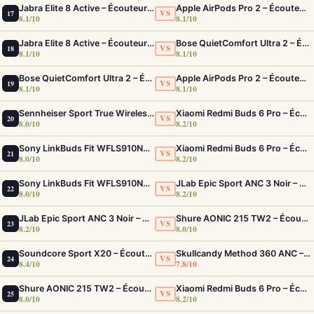
Jabra Elite 8 Active – Écouteurs sport IP68 ultra-robustes et ANC
Apple AirPods Pro 2 – Écouteurs True Wireless ANC USB-C Blancs
VS
17
8.1/10
8.1/10
Jabra Elite 8 Active – Écouteurs sport IP68 ultra-robustes et ANC
Bose QuietComfort Ultra 2 – Écouteurs ANC intra-auriculaires avec son immersif
VS
18
8.1/10
8.1/10
Bose QuietComfort Ultra 2 – Écouteurs ANC intra-auriculaires avec son immersif
Apple AirPods Pro 2 – Écouteurs True Wireless ANC USB-C Blancs
VS
19
8.1/10
8.1/10
Sennheiser Sport True Wireless – Écouteurs sport à son premium et acoustique adaptable
Xiaomi Redmi Buds 6 Pro – Écouteurs ANC confortables au rapport qualité-prix solide
VS
20
8.0/10
8.2/10
Sony LinkBuds Fit WFLS910NW Blanc – Écouteurs Sport Ailes ANC
Xiaomi Redmi Buds 6 Pro – Écouteurs ANC confortables au rapport qualité-prix solide
VS
21
8.0/10
8.2/10
Sony LinkBuds Fit WFLS910NW Blanc – Écouteurs Sport Ailes ANC
JLab Epic Sport ANC 3 Noir – Écouteurs Sport ANC IP66 Double Driver
VS
22
8.0/10
8.2/10
JLab Epic Sport ANC 3 Noir – Écouteurs Sport ANC IP66 Double Driver
Shure AONIC 215 TW2 – Écouteurs True Wireless à isolation sonore premium
VS
23
8.2/10
8.0/10
Soundcore Sport X20 – Écouteurs Sport IP68 ANC Fit Sécurisé Ultime
Skullcandy Method 360 ANC – Écouteurs True Wireless avec ANC Bose et 40h d'autonomie
VS
24
8.4/10
7.8/10
Shure AONIC 215 TW2 – Écouteurs True Wireless à isolation sonore premium
Xiaomi Redmi Buds 6 Pro – Écouteurs ANC confortables au rapport qualité-prix solide
VS
25
8.0/10
8.2/10