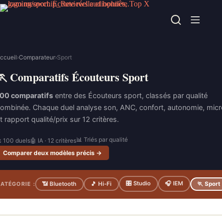
Passer
au
contenu
ccueil
›
Comparateur
›
Sport
🏃 Comparatifs Écouteurs Sport
00 comparatifs
entre des Écouteurs sport, classés par qualité
ombinée. Chaque duel analyse son, ANC, confort, autonomie, micr
t rapport qualité/prix sur 12 critères.
📊 Triés par qualité
 100 duels
🤖 IA · 12 critères
Comparer deux modèles précis →
🎛 Studio
🎧 IEM
ATÉGORIE :
📶 Bluetooth
🎵 Hi-Fi
🏃 Sport