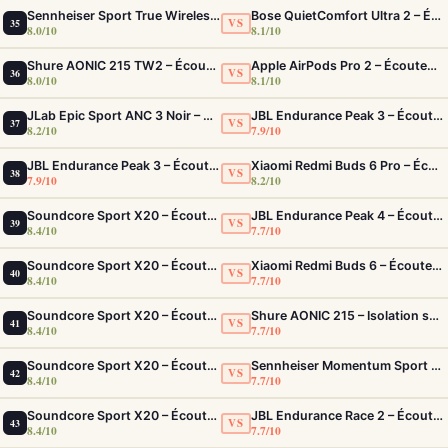
Sennheiser Sport True Wireless – Écouteurs sport à son premium et acoustique adaptable
Bose QuietComfort Ultra 2 – Écouteurs ANC intra-auriculaires avec son immersif
VS
35
8.0/10
8.1/10
Shure AONIC 215 TW2 – Écouteurs True Wireless à isolation sonore premium
Apple AirPods Pro 2 – Écouteurs True Wireless ANC USB-C Blancs
VS
36
8.0/10
8.1/10
JLab Epic Sport ANC 3 Noir – Écouteurs Sport ANC IP66 Double Driver
JBL Endurance Peak 3 – Écouteurs sport IP68 avec 50h d'autonomie
VS
37
8.2/10
7.9/10
JBL Endurance Peak 3 – Écouteurs sport IP68 avec 50h d'autonomie
Xiaomi Redmi Buds 6 Pro – Écouteurs ANC confortables au rapport qualité-prix solide
VS
38
7.9/10
8.2/10
Soundcore Sport X20 – Écouteurs Sport IP68 ANC Fit Sécurisé Ultime
JBL Endurance Peak 4 – Écouteurs sport True Wireless IP68 avec ANC adaptatif
VS
39
8.4/10
7.7/10
Soundcore Sport X20 – Écouteurs Sport IP68 ANC Fit Sécurisé Ultime
Xiaomi Redmi Buds 6 – Écouteurs ANC efficaces et confortables pour le quotidien
VS
40
8.4/10
7.7/10
Soundcore Sport X20 – Écouteurs Sport IP68 ANC Fit Sécurisé Ultime
Shure AONIC 215 – Isolation sonore pro pour le sport et les trajets
VS
41
8.4/10
7.7/10
Soundcore Sport X20 – Écouteurs Sport IP68 ANC Fit Sécurisé Ultime
Sennheiser Momentum Sport – Écouteurs avec capteurs de fréquence cardiaque et température
VS
42
8.4/10
7.7/10
Soundcore Sport X20 – Écouteurs Sport IP68 ANC Fit Sécurisé Ultime
JBL Endurance Race 2 – Écouteurs sport ANC IP68 avec maintien TwistLock
VS
43
8.4/10
7.7/10