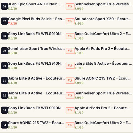
JLab Epic Sport ANC 3 Noir – Écouteurs Sport ANC IP66 Double Driver
Sennheiser Sport True Wireless – Écouteurs sport à son premium et acoustique adaptable
VS
26
8.2/10
8.0/10
Google Pixel Buds 2a Iris – Écouteurs ANC Tensor A1 et IP54
Soundcore Sport X20 – Écouteurs Sport IP68 ANC Fit Sécurisé Ultime
VS
27
7.8/10
8.4/10
Sony LinkBuds Fit WFLS910NW Blanc – Écouteurs Sport Ailes ANC
Bose QuietComfort Ultra 2 – Écouteurs ANC intra-auriculaires avec son immersif
VS
28
8.0/10
8.1/10
Sennheiser Sport True Wireless – Écouteurs sport à son premium et acoustique adaptable
Apple AirPods Pro 2 – Écouteurs True Wireless ANC USB-C Blancs
VS
29
8.0/10
8.1/10
Sony LinkBuds Fit WFLS910NW Blanc – Écouteurs Sport Ailes ANC
Jabra Elite 8 Active – Écouteurs sport IP68 ultra-robustes et ANC
VS
30
8.0/10
8.1/10
Jabra Elite 8 Active – Écouteurs sport IP68 ultra-robustes et ANC
Shure AONIC 215 TW2 – Écouteurs True Wireless à isolation sonore premium
VS
31
8.1/10
8.0/10
Jabra Elite 8 Active – Écouteurs sport IP68 ultra-robustes et ANC
Sennheiser Sport True Wireless – Écouteurs sport à son premium et acoustique adaptable
VS
32
8.1/10
8.0/10
Sony LinkBuds Fit WFLS910NW Blanc – Écouteurs Sport Ailes ANC
Apple AirPods Pro 2 – Écouteurs True Wireless ANC USB-C Blancs
VS
33
8.0/10
8.1/10
Shure AONIC 215 TW2 – Écouteurs True Wireless à isolation sonore premium
Bose QuietComfort Ultra 2 – Écouteurs ANC intra-auriculaires avec son immersif
VS
34
8.0/10
8.1/10