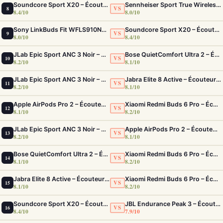
Soundcore Sport X20 – Écouteurs Sport IP68 ANC Fit Sécurisé Ultime
Sennheiser Sport True Wireless – Écouteurs sport à son premium et acoustique adaptable
VS
8
8.4/10
8.0/10
Sony LinkBuds Fit WFLS910NW Blanc – Écouteurs Sport Ailes ANC
Soundcore Sport X20 – Écouteurs Sport IP68 ANC Fit Sécurisé Ultime
VS
9
8.0/10
8.4/10
JLab Epic Sport ANC 3 Noir – Écouteurs Sport ANC IP66 Double Driver
Bose QuietComfort Ultra 2 – Écouteurs ANC intra-auriculaires avec son immersif
VS
10
8.2/10
8.1/10
JLab Epic Sport ANC 3 Noir – Écouteurs Sport ANC IP66 Double Driver
Jabra Elite 8 Active – Écouteurs sport IP68 ultra-robustes et ANC
VS
11
8.2/10
8.1/10
Apple AirPods Pro 2 – Écouteurs True Wireless ANC USB-C Blancs
Xiaomi Redmi Buds 6 Pro – Écouteurs ANC confortables au rapport qualité-prix solide
VS
12
8.1/10
8.2/10
JLab Epic Sport ANC 3 Noir – Écouteurs Sport ANC IP66 Double Driver
Apple AirPods Pro 2 – Écouteurs True Wireless ANC USB-C Blancs
VS
13
8.2/10
8.1/10
Bose QuietComfort Ultra 2 – Écouteurs ANC intra-auriculaires avec son immersif
Xiaomi Redmi Buds 6 Pro – Écouteurs ANC confortables au rapport qualité-prix solide
VS
14
8.1/10
8.2/10
Jabra Elite 8 Active – Écouteurs sport IP68 ultra-robustes et ANC
Xiaomi Redmi Buds 6 Pro – Écouteurs ANC confortables au rapport qualité-prix solide
VS
15
8.1/10
8.2/10
Soundcore Sport X20 – Écouteurs Sport IP68 ANC Fit Sécurisé Ultime
JBL Endurance Peak 3 – Écouteurs sport IP68 avec 50h d'autonomie
VS
16
8.4/10
7.9/10