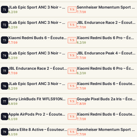
JLab Epic Sport ANC 3 Noir – Écouteurs Sport ANC IP66 Double Driver
Sennheiser Momentum Sport – Écouteurs avec capteurs de fréquence cardiaque et température
VS
71
8.2/10
7.7/10
JLab Epic Sport ANC 3 Noir – Écouteurs Sport ANC IP66 Double Driver
JBL Endurance Race 2 – Écouteurs sport ANC IP68 avec maintien TwistLock
VS
72
8.2/10
7.7/10
Xiaomi Redmi Buds 6 – Écouteurs ANC efficaces et confortables pour le quotidien
Xiaomi Redmi Buds 6 Pro – Écouteurs ANC confortables au rapport qualité-prix solide
VS
73
7.7/10
8.2/10
JLab Epic Sport ANC 3 Noir – Écouteurs Sport ANC IP66 Double Driver
JBL Endurance Peak 4 – Écouteurs sport True Wireless IP68 avec ANC adaptatif
VS
74
8.2/10
7.7/10
JBL Endurance Race 2 – Écouteurs sport ANC IP68 avec maintien TwistLock
Xiaomi Redmi Buds 6 Pro – Écouteurs ANC confortables au rapport qualité-prix solide
VS
75
7.7/10
8.2/10
JLab Epic Sport ANC 3 Noir – Écouteurs Sport ANC IP66 Double Driver
Xiaomi Redmi Buds 6 – Écouteurs ANC efficaces et confortables pour le quotidien
VS
76
8.2/10
7.7/10
Sony LinkBuds Fit WFLS910NW Blanc – Écouteurs Sport Ailes ANC
Google Pixel Buds 2a Iris – Écouteurs ANC Tensor A1 et IP54
VS
77
8.0/10
7.8/10
Apple AirPods Pro 2 – Écouteurs True Wireless ANC USB-C Blancs
Xiaomi Redmi Buds 6 – Écouteurs ANC efficaces et confortables pour le quotidien
VS
78
8.1/10
7.7/10
Jabra Elite 8 Active – Écouteurs sport IP68 ultra-robustes et ANC
Sennheiser Momentum Sport – Écouteurs avec capteurs de fréquence cardiaque et température
VS
79
8.1/10
7.7/10