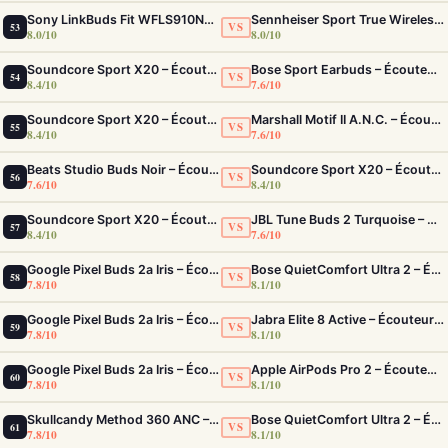
Sony LinkBuds Fit WFLS910NW Blanc – Écouteurs Sport Ailes ANC
Sennheiser Sport True Wireless – Écouteurs sport à son premium et acoustique adaptable
VS
53
8.0/10
8.0/10
Soundcore Sport X20 – Écouteurs Sport IP68 ANC Fit Sécurisé Ultime
Bose Sport Earbuds – Écouteurs sport avec maintien StayHear Max
VS
54
8.4/10
7.6/10
Soundcore Sport X20 – Écouteurs Sport IP68 ANC Fit Sécurisé Ultime
Marshall Motif II A.N.C. – Écouteurs True Wireless avec son rock et autonomie 30h
VS
55
8.4/10
7.6/10
Beats Studio Buds Noir – Écouteurs ANC IPX4 Multiplateforme et Appels Clairs
Soundcore Sport X20 – Écouteurs Sport IP68 ANC Fit Sécurisé Ultime
VS
56
7.6/10
8.4/10
Soundcore Sport X20 – Écouteurs Sport IP68 ANC Fit Sécurisé Ultime
JBL Tune Buds 2 Turquoise – Écouteurs True Wireless avec ANC et autonomie 48h
VS
57
8.4/10
7.6/10
Google Pixel Buds 2a Iris – Écouteurs ANC Tensor A1 et IP54
Bose QuietComfort Ultra 2 – Écouteurs ANC intra-auriculaires avec son immersif
VS
58
7.8/10
8.1/10
Google Pixel Buds 2a Iris – Écouteurs ANC Tensor A1 et IP54
Jabra Elite 8 Active – Écouteurs sport IP68 ultra-robustes et ANC
VS
59
7.8/10
8.1/10
Google Pixel Buds 2a Iris – Écouteurs ANC Tensor A1 et IP54
Apple AirPods Pro 2 – Écouteurs True Wireless ANC USB-C Blancs
VS
60
7.8/10
8.1/10
Skullcandy Method 360 ANC – Écouteurs True Wireless avec ANC Bose et 40h d'autonomie
Bose QuietComfort Ultra 2 – Écouteurs ANC intra-auriculaires avec son immersif
VS
61
7.8/10
8.1/10