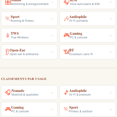
Studio
IEM
🎛
🎧
→
→
Monitoring & enregistrement
Intra-auriculaire & IEM
Sport
Audiophile
🏃
🎶
→
→
Running & fitness
Hi-Fi portable
TWS
Gaming
📱
🎮
→
→
True Wireless
PC & console
Open-Ear
BT
👂
📶
→
→
Open-ear & ambiance
Écouteurs sans fil
CLASSEMENTS PAR USAGE
Nomade
Audiophile
🎧
🎵
→
→
Mobilité & quotidien
Hi-Fi & premium
Gaming
Sport
🎮
🏃
→
→
PC & console
Fitness & outdoor