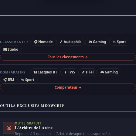
🎧 Nomade
🎵 Audiophile
🎮 Gaming
🏃 Sport
CLASSEMENTS :
🎛 Studio
Tous les classements →
📶 Casques BT
📱 TWS
🎵 Hi-Fi
🎮 Gaming
COMPARATIFS :
🎧 IEM
🏃 Sport
Comparateur →
OUTILS EXCLUSIFS MEOWCHIP
OUTIL GRATUIT
⚔
L'Arbitre de l'Arène
Réponds à 3 questions. L'Arbitre désigne ton casque idéal.