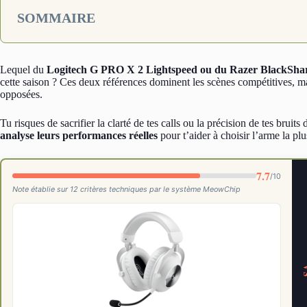
SOMMAIRE
Lequel du
Logitech G PRO X 2 Lightspeed ou du Razer BlackSha
cette saison ? Ces deux références dominent les scènes compétitives, m
opposées.
Tu risques de sacrifier la clarté de tes calls ou la précision de tes brui
analyse leurs performances réelles
pour t’aider à choisir l’arme la plu
7.7
/10
Note établie sur 12 critères techniques par le système MeowChip
V