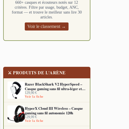
660+ casques et écouteurs notés sur 12
critères. Filtre par usage, budget, ANC,
format — et trouve le meilleur sans lire 30
articles.
Voir le classement →
⚔ PRODUITS DE L'ARÈNE
Razer BlackShark V2 HyperSpeed –
Casque gaming sans fil ultra-léger et
endurant
129,90
€
Voir la fiche
HyperX Cloud III Wireless – Casque
gaming sans fil autonomie 120h
129,99
€
Voir la fiche