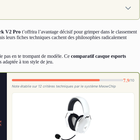
rk V2 Pro
t’offrira l’avantage décisif pour grimper dans le classement
ais leurs fiches techniques cachent des philosophies radicalement
ts de pas en te trompant de modèle. Ce
comparatif casque esports
s adaptée à ton style de jeu.
7.9
/10
Note établie sur 12 critères techniques par le système MeowChip
S