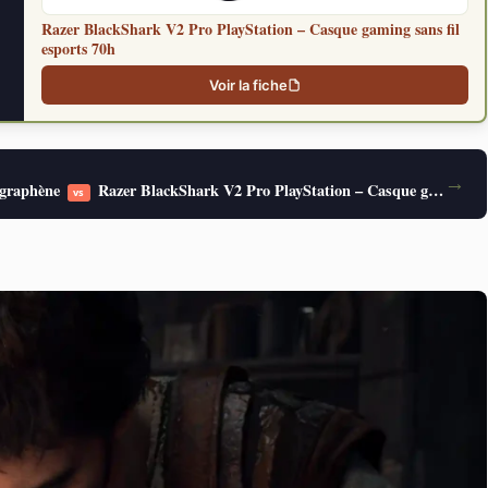
Razer BlackShark V2 Pro PlayStation – Casque gaming sans fil
esports 70h
Voir la fiche
→
 graphène
Razer BlackShark V2 Pro PlayStation – Casque gaming sans fil esports 70h
vs