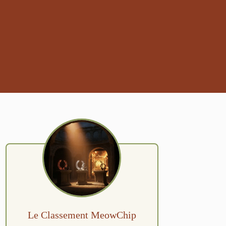
Le Classement MeowChip