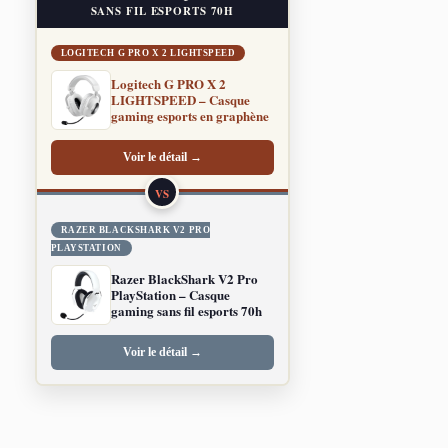
SANS FIL ESPORTS 70H
LOGITECH G PRO X 2 LIGHTSPEED
Logitech G PRO X 2
LIGHTSPEED – Casque
gaming esports en graphène
Voir le détail →
VS
RAZER BLACKSHARK V2 PRO
PLAYSTATION
Razer BlackShark V2 Pro
PlayStation – Casque
gaming sans fil esports 70h
Voir le détail →