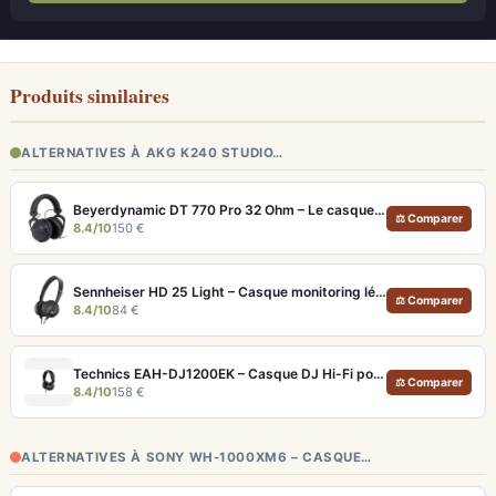
Produits similaires
ALTERNATIVES À AKG K240 STUDIO…
Beyerdynamic DT 770 Pro 32 Ohm – Le casque studio fermé pour sources mobiles
⚖ Comparer
8.4/10
150 €
Sennheiser HD 25 Light – Casque monitoring léger 140g pour DJ et studio
⚖ Comparer
8.4/10
84 €
Technics EAH-DJ1200EK – Casque DJ Hi-Fi pour monitoring précis
⚖ Comparer
8.4/10
158 €
ALTERNATIVES À SONY WH-1000XM6 – CASQUE…