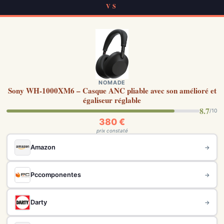
VS
NOMADE
Sony WH-1000XM6 – Casque ANC pliable avec son amélioré et
égaliseur réglable
8.7
/10
380 €
prix constaté
Amazon
→
Pccomponentes
→
Darty
→