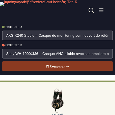
Passer
au
contenu
PRODUIT A
PRODUIT B
⚖ Comparer →