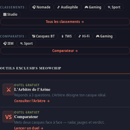
🎧 Nomade
🎵 Audiophile
🎮 Gaming
🏃 Sport
CLASSEMENTS :
🎛 Studio
Tous les classements →
📶 Casques BT
📱 TWS
🎵 Hi-Fi
🎮 Gaming
COMPARATIFS :
🎧 IEM
🏃 Sport
Comparateur →
OUTILS EXCLUSIFS MEOWCHIP
OUTIL GRATUIT
⚔
L'Arbitre de l'Arène
Réponds à 3 questions. L'Arbitre désigne ton casque idéal.
Consulter l'Arbitre →
OUTIL GRATUIT
VS
Comparateur
Mets deux casques face à face — radar, jauges et verdict.
Lancer un duel →