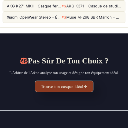
VS
AKG K271 MKII – Casque fermé studio fiable pour une écoute neutre
AKG K371 – Casque de studio fermé 50mm titane, réponse 5Hz-50kHz
VS
Xiaomi OpenWear Stereo – Écouteurs Open-Ear Hi-Res avec réduction de fuite sonore
Muse M-298 SBR Marron – Casque Bluetooth ANC avec 66h d'autonomie
Pas Sûr De Ton Choix ?
L'Arbitre de l'Arène analyse ton usage et désigne ton équipement idéal.
Trouve ton casque idéal