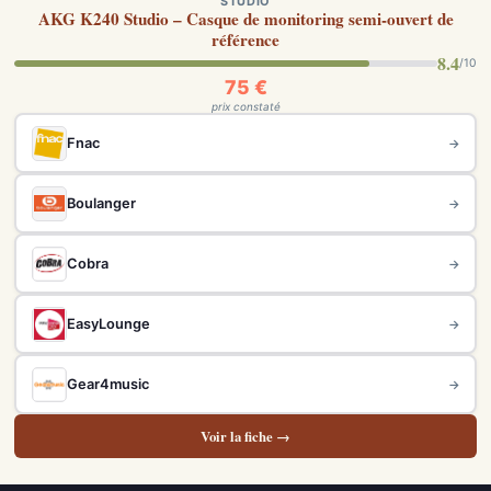
STUDIO
AKG K240 Studio – Casque de monitoring semi-ouvert de
référence
8.4
/10
75 €
prix constaté
Fnac
→
Boulanger
→
Cobra
→
EasyLounge
→
Gear4music
→
Voir la fiche →