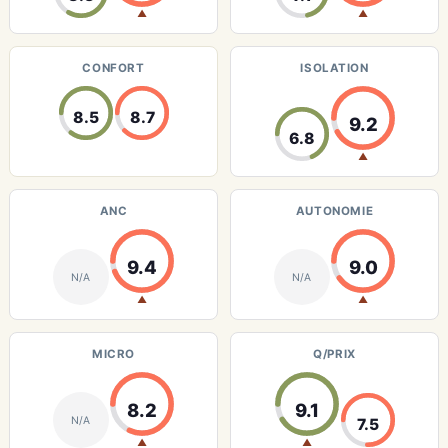
▲
▲
CONFORT
ISOLATION
8.5
8.7
9.2
6.8
▲
ANC
AUTONOMIE
9.4
9.0
N/A
N/A
▲
▲
MICRO
Q/PRIX
8.2
9.1
N/A
7.5
▲
▲