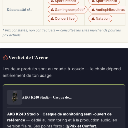
⚠️ Sport intensif
⚠️ Sport intensif
Déconseillé si…
⚠️ Gaming compétitif
⚠️ Audiophiles ultras 
⚠️ Concert live
⚠️ Natation
* Prix constatés, non contractuels — consultez les sites marchands pour les
prix actuels.
⚖
Verdict de l'Arène
Les deux produits sont au coude-à-coude — le choix dépend
entièrement de ton usage.
AKG K240 Studio – Casque de…
AKG K240 Studio – Casque de monitoring semi-ouvert de
référence
— dédié au monitoring et à la production audio, en
version filaire. Ses points forts :
Q/Prix et Confort
.