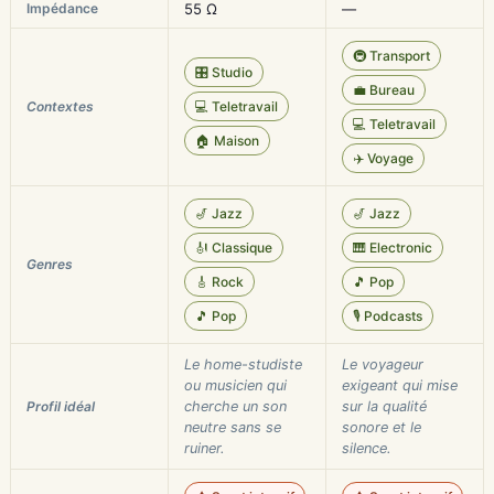
Impédance
55 Ω
—
🚇 Transport
🎛️ Studio
💼 Bureau
Contextes
💻 Teletravail
💻 Teletravail
🏠 Maison
✈️ Voyage
🎷 Jazz
🎷 Jazz
🎻 Classique
🎹 Electronic
Genres
🎸 Rock
🎵 Pop
🎵 Pop
🎙️ Podcasts
Le home-studiste
Le voyageur
ou musicien qui
exigeant qui mise
Profil idéal
cherche un son
sur la qualité
neutre sans se
sonore et le
ruiner.
silence.