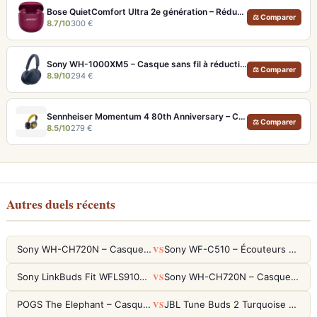
Bose QuietComfort Ultra 2e génération – Réduction de bruit absolue et qualité d'appel IA
⚖ Comparer
8.7/10
300 €
Sony WH-1000XM5 – Casque sans fil à réduction de bruit active et Hi-Res LDAC
⚖ Comparer
8.9/10
294 €
Sennheiser Momentum 4 80th Anniversary – Casque Bluetooth édition limitée 60h
⚖ Comparer
8.5/10
279 €
Autres duels récents
VS
Sony WH-CH720N – Casque ANC 35h, Ultra-léger (192g) avec Processeur V1
Sony WF-C510 – Écouteurs True Wireless compacts, autonomie 22h et multipoint
VS
Sony LinkBuds Fit WFLS910NW Blanc – Écouteurs Sport Ailes ANC
Sony WH-CH720N – Casque ANC 35h, Ultra-léger (192g) avec Processeur V1
VS
POGS The Elephant – Casque Filaire Enfants 85dB POGS-Safe™ (Éco-Responsable)
JBL Tune Buds 2 Turquoise – Écouteurs True Wireless avec ANC et autonomie 48h