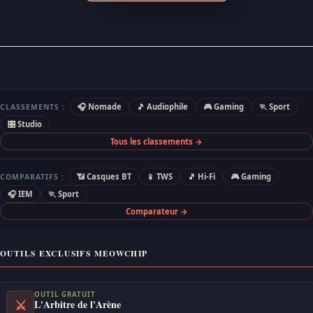
🎧 Nomade
🎵 Audiophile
🎮 Gaming
🏃 Sport
CLASSEMENTS :
🎛 Studio
Tous les classements →
📶 Casques BT
📱 TWS
🎵 Hi-Fi
🎮 Gaming
COMPARATIFS :
🎧 IEM
🏃 Sport
Comparateur →
OUTILS EXCLUSIFS MEOWCHIP
OUTIL GRATUIT
⚔
L'Arbitre de l'Arène