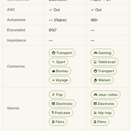
ANC
✓ Oui
✓ Oui
Autonomie
— (filaire)
46h
Étanchéité
IPX7
—
Impédance
—
—
🚇 Transport
🎮 Gaming
🏃 Sport
💻 Teletravail
Contextes
💼 Bureau
🚇 Transport
✈️ Voyage
🏠 Maison
🎵 Pop
🎮 Jeux-video
🎹 Electronic
🎹 Electronic
Genres
🎙️ Podcasts
🎤 Hip-hop
🎬 Films
🎬 Films