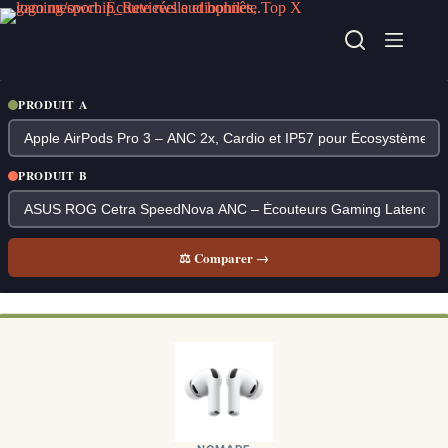
Passer
au
contenu
PRODUIT A
PRODUIT B
⚖ Comparer →