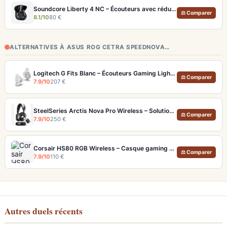
Soundcore Liberty 4 NC – Écouteurs avec réduction de bruit adaptative 2.0
⚖ Comparer
8.1/10
80 €
ALTERNATIVES À ASUS ROG CETRA SPEEDNOVA…
Logitech G Fits Blanc – Écouteurs Gaming Lightform Moulage UV LIGHTSPEED
⚖ Comparer
7.9/10
207 €
SteelSeries Arctis Nova Pro Wireless – Solution audio gaming ultime multi-plateforme
⚖ Comparer
7.9/10
250 €
Corsair HS80 RGB Wireless – Casque gaming sans fil avec micro broadcast
⚖ Comparer
7.9/10
110 €
Autres duels récents