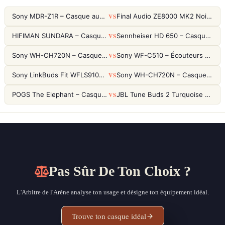
VS
Sony MDR-Z1R – Casque audiophile fermé haute résolution
Final Audio ZE8000 MK2 Noir – Écouteurs True Wireless audiophiles 8K Sound
VS
HIFIMAN SUNDARA – Casque Planar Magnetic Ouvert Over-Ear Audiophile
Sennheiser HD 650 – Casque audiophile ouvert pour l'écoute analytique
VS
Sony WH-CH720N – Casque ANC 35h, Ultra-léger (192g) avec Processeur V1
Sony WF-C510 – Écouteurs True Wireless compacts, autonomie 22h et multipoint
VS
Sony LinkBuds Fit WFLS910NW Blanc – Écouteurs Sport Ailes ANC
Sony WH-CH720N – Casque ANC 35h, Ultra-léger (192g) avec Processeur V1
VS
POGS The Elephant – Casque Filaire Enfants 85dB POGS-Safe™ (Éco-Responsable)
JBL Tune Buds 2 Turquoise – Écouteurs True Wireless avec ANC et autonomie 48h
Pas Sûr De Ton Choix ?
L'Arbitre de l'Arène analyse ton usage et désigne ton équipement idéal.
Trouve ton casque idéal