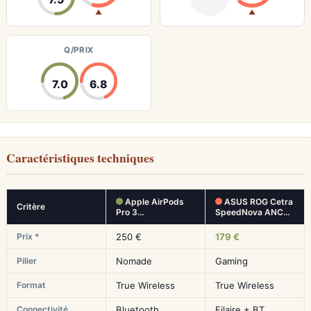
▲
▲
Q/PRIX
7.0
6.8
Caractéristiques techniques
Apple AirPods
ASUS ROG Cetra
Critère
Pro 3…
SpeedNova ANC…
Prix *
250 €
179 €
Pilier
Nomade
Gaming
Format
True Wireless
True Wireless
Connectivité
Bluetooth
Filaire + BT