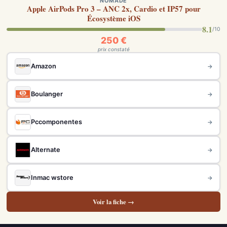
NOMADE
Apple AirPods Pro 3 – ANC 2x, Cardio et IP57 pour
Écosystème iOS
8.1
/10
250 €
prix constaté
Amazon
→
Boulanger
→
Pccomponentes
→
Alternate
→
Inmac wstore
→
Voir la fiche →