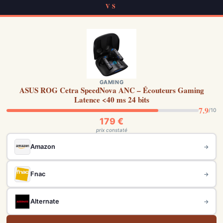
VS
GAMING
ASUS ROG Cetra SpeedNova ANC – Écouteurs Gaming
Latence <40 ms 24 bits
7.9
/10
179 €
prix constaté
Amazon
→
Fnac
→
Alternate
→