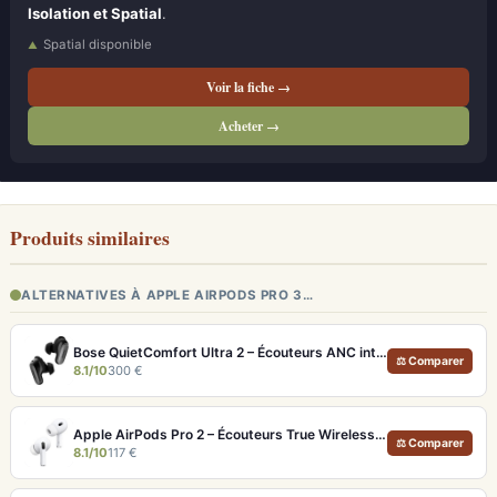
Isolation et Spatial
.
Spatial disponible
Voir la fiche →
Acheter →
Produits similaires
ALTERNATIVES À APPLE AIRPODS PRO 3…
Bose QuietComfort Ultra 2 – Écouteurs ANC intra-auriculaires avec son immersif
⚖ Comparer
8.1/10
300 €
Apple AirPods Pro 2 – Écouteurs True Wireless ANC USB-C Blancs
⚖ Comparer
8.1/10
117 €