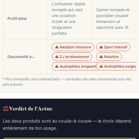
L'utilisateur Apple
nomade qui veut
Gamer nomade et
une isolation
quotidien voulant
Profil idéal
totale et une
immersion et
intégration
réactivité sans fil.
parfaite.
⚠️ Natation intensive
⚠️ Sport intensif
Déconseillé si…
⚠️ DJ professionnel
⚠️ Natation
⚠️ Audiophiles exigeants
⚠️ Audiophiles exigean
* Prix constatés, non contractuels — consultez les sites marchands pour les
prix actuels.
⚖
Verdict de l'Arène
Les deux produits sont au coude-à-coude — le choix dépend
entièrement de ton usage.