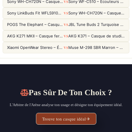
VS
Sony WH-CH720N – Casque ANC 35h, Ultra-léger (192g) avec Processeur V1
Sony WF-C510 – Écouteurs True Wireless compacts, autonomie 22h et multipoint
VS
Sony LinkBuds Fit WFLS910NW Blanc – Écouteurs Sport Ailes ANC
Sony WH-CH720N – Casque ANC 35h, Ultra-léger (192g) avec Processeur V1
VS
POGS The Elephant – Casque Filaire Enfants 85dB POGS-Safe™ (Éco-Responsable)
JBL Tune Buds 2 Turquoise – Écouteurs True Wireless avec ANC et autonomie 48h
VS
AKG K271 MKII – Casque fermé studio fiable pour une écoute neutre
AKG K371 – Casque de studio fermé 50mm titane, réponse 5Hz-50kHz
VS
Xiaomi OpenWear Stereo – Écouteurs Open-Ear Hi-Res avec réduction de fuite sonore
Muse M-298 SBR Marron – Casque Bluetooth ANC avec 66h d'autonomie
Pas Sûr De Ton Choix ?
L'Arbitre de l'Arène analyse ton usage et désigne ton équipement idéal.
Trouve ton casque idéal