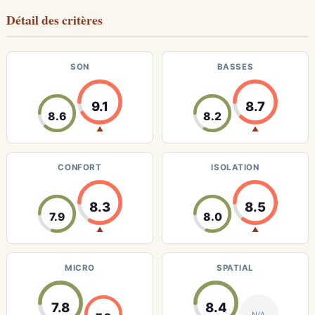
Détail des critères
SON
BASSES
9.1
8.7
8.6
8.2
▲
▲
CONFORT
ISOLATION
8.3
8.5
7.9
8.0
▲
▲
MICRO
SPATIAL
7.8
8.4
N/A