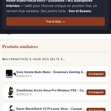
Noble Audio FoKus Rex5 – Écouteurs TWS audiophiles
tribrides
— taillé pour l'écoute critique en position fixe, en
version true wireless. Ses points forts :
Son et Basses
.
Voir la fiche →
Produits similaires
ALTERNATIVES À ASUS ROG DELTA S…
Sony Inzone Buds Blanc – Écouteurs Gaming ANC Autonomie 12h/24h
⚖ Comparer
8.1/10
200 €
SteelSeries Arctis Nova Pro Wireless PS5 – Casque gaming sans fil avec double batterie et son Hi-Res
⚖ Comparer
8.1/10
320 €
Razer BlackShark V2 Pro pour Xbox – Casque gaming sans fil avec autonomie 48h et audio esports
⚖ Comparer