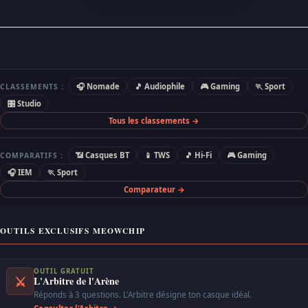
🎧 Nomade
🎵 Audiophile
🎮 Gaming
🏃 Sport
CLASSEMENTS :
🎛 Studio
Tous les classements →
📶 Casques BT
📱 TWS
🎵 Hi-Fi
🎮 Gaming
COMPARATIFS :
🎧 IEM
🏃 Sport
Comparateur →
OUTILS EXCLUSIFS MEOWCHIP
OUTIL GRATUIT
⚔
L'Arbitre de l'Arène
Réponds à 3 questions. L'Arbitre désigne ton casque idéal.