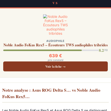
VS
AUDIOPHILE
Noble Audio FoKus Rex5 – Écouteurs TWS audiophiles tribrides
8.2
/10
639 €
prix constaté
Voir la fiche →
Notre analyse : Asus ROG Delta S… vs Noble Audio
FoKus Rex5…
Les Noble Audio FoKus Rex5 et Asus ROG Delta S se distinguent