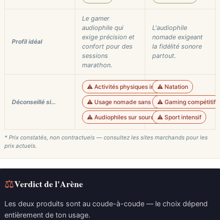
Le gamer
audiophile qui
L'audiophile
exige précision et
nomade exigeant
Profil idéal
confort pour des
la fidélité sonore
sessions
partout.
marathon.
⚠️ Activités physiques intenses
⚠️ Natation
Déconseillé si…
⚠️ Usage nomade sans source USB
⚠️ Gaming compétitif
⚠️ Audiophiles sur sources analogiques
⚠️ Sport intensif
* Prix constatés, non contractuels — consultez les sites marchands pour les
prix actuels.
⚖
Verdict de l'Arène
Les deux produits sont au coude-à-coude — le choix dépend
entièrement de ton usage.