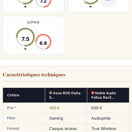
7.2
▲
▲
Q/PRIX
7.5
6.8
▲
Caractéristiques techniques
Asus ROG Delta
Noble Audio
Critère
S…
FoKus Rex5…
Prix *
153 €
639 €
Pilier
Gaming
Audiophile
Format
Casque arceau
True Wireless