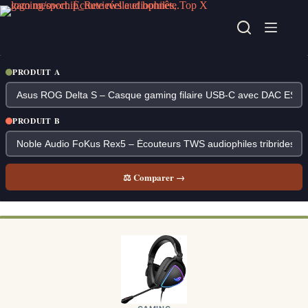
Passer
au
contenu
PRODUIT A
PRODUIT B
⚖ Comparer →