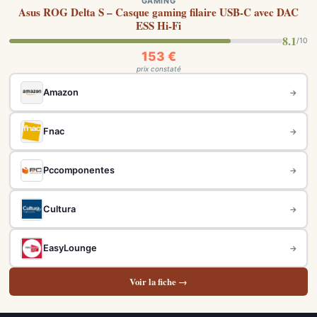
GAMING
Asus ROG Delta S – Casque gaming filaire USB-C avec DAC
ESS Hi-Fi
8.1
/10
153 €
prix constaté
Amazon
→
Fnac
→
Pccomponentes
→
Cultura
→
EasyLounge
→
Voir la fiche →