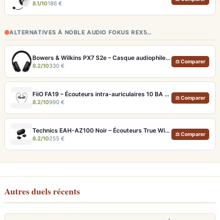
8.1/10
186 €
ALTERNATIVES À NOBLE AUDIO FOKUS REX5…
Bowers & Wilkins PX7 S2e – Casque audiophile sans fil ANC 30h
⚖ Comparer
8.2/10
330 €
FiiO FA19 – Écouteurs intra-auriculaires 10 BA Knowles avec technologie S.Turbo
⚖ Comparer
8.2/10
990 €
Technics EAH-AZ100 Noir – Écouteurs True Wireless audiophiles avec drivers MFD et autonomie 29h
⚖ Comparer
8.2/10
255 €
Autres duels récents