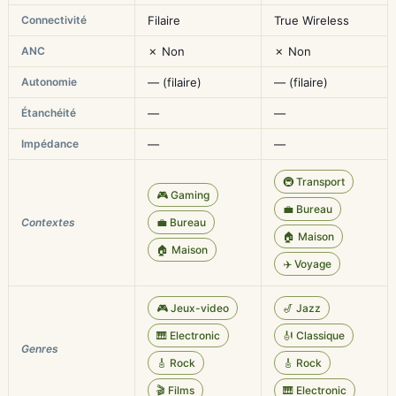
Connectivité
Filaire
True Wireless
ANC
✗ Non
✗ Non
Autonomie
— (filaire)
— (filaire)
Étanchéité
—
—
Impédance
—
—
🚇 Transport
🎮 Gaming
💼 Bureau
Contextes
💼 Bureau
🏠 Maison
🏠 Maison
✈️ Voyage
🎮 Jeux-video
🎷 Jazz
🎹 Electronic
🎻 Classique
Genres
🎸 Rock
🎸 Rock
🎬 Films
🎹 Electronic