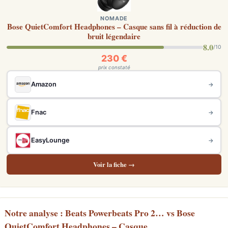
NOMADE
Bose QuietComfort Headphones – Casque sans fil à réduction de
bruit légendaire
8.0
/10
230 €
prix constaté
Amazon
→
Fnac
→
EasyLounge
→
Voir la fiche →
Notre analyse : Beats Powerbeats Pro 2… vs Bose
QuietComfort Headphones – Casque…