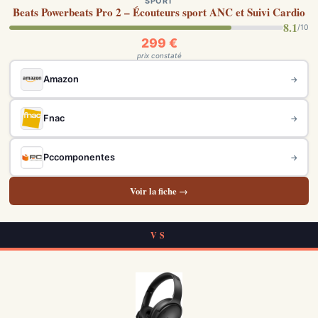
SPORT
Beats Powerbeats Pro 2 – Écouteurs sport ANC et Suivi Cardio
8.1
/10
299 €
prix constaté
Amazon
→
Fnac
→
Pccomponentes
→
Voir la fiche →
VS