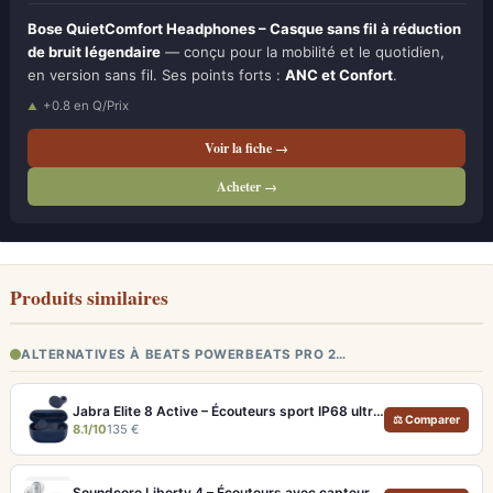
Bose QuietComfort Headphones – Casque sans fil à réduction
de bruit légendaire
— conçu pour la mobilité et le quotidien,
en version sans fil. Ses points forts :
ANC et Confort
.
+0.8 en Q/Prix
Voir la fiche →
Acheter →
Produits similaires
ALTERNATIVES À BEATS POWERBEATS PRO 2…
Jabra Elite 8 Active – Écouteurs sport IP68 ultra-robustes et ANC
⚖ Comparer
8.1/10
135 €
Soundcore Liberty 4 – Écouteurs avec capteur de fréquence cardiaque et LDAC