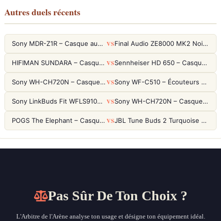
Autres duels récents
VS
Sony MDR-Z1R – Casque audiophile fermé haute résolution
Final Audio ZE8000 MK2 Noir – Écouteurs True Wireless audiophiles 8K Sound
VS
HIFIMAN SUNDARA – Casque Planar Magnetic Ouvert Over-Ear Audiophile
Sennheiser HD 650 – Casque audiophile ouvert pour l'écoute analytique
VS
Sony WH-CH720N – Casque ANC 35h, Ultra-léger (192g) avec Processeur V1
Sony WF-C510 – Écouteurs True Wireless compacts, autonomie 22h et multipoint
VS
Sony LinkBuds Fit WFLS910NW Blanc – Écouteurs Sport Ailes ANC
Sony WH-CH720N – Casque ANC 35h, Ultra-léger (192g) avec Processeur V1
VS
POGS The Elephant – Casque Filaire Enfants 85dB POGS-Safe™ (Éco-Responsable)
JBL Tune Buds 2 Turquoise – Écouteurs True Wireless avec ANC et autonomie 48h
Pas Sûr De Ton Choix ?
L'Arbitre de l'Arène analyse ton usage et désigne ton équipement idéal.