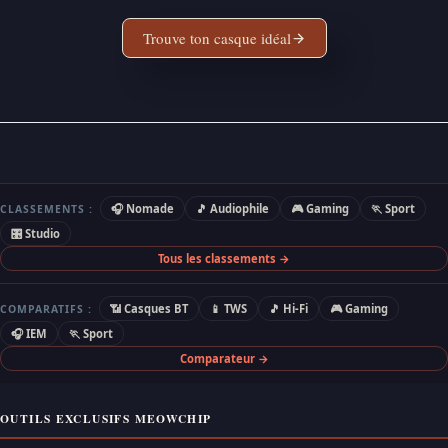
Trouve ton casque idéal
🎧 Nomade
🎵 Audiophile
🎮 Gaming
🏃 Sport
CLASSEMENTS :
🎛 Studio
Tous les classements →
📶 Casques BT
📱 TWS
🎵 Hi-Fi
🎮 Gaming
COMPARATIFS :
🎧 IEM
🏃 Sport
Comparateur →
OUTILS EXCLUSIFS MEOWCHIP