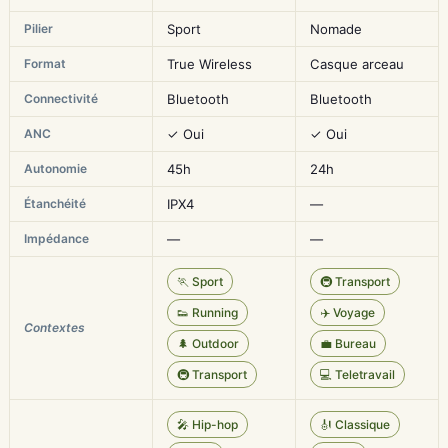
Pilier
Sport
Nomade
Format
True Wireless
Casque arceau
Connectivité
Bluetooth
Bluetooth
ANC
✓ Oui
✓ Oui
Autonomie
45h
24h
Étanchéité
IPX4
—
Impédance
—
—
🏃 Sport
🚇 Transport
👟 Running
✈️ Voyage
Contextes
🌲 Outdoor
💼 Bureau
🚇 Transport
💻 Teletravail
🎤 Hip-hop
🎻 Classique