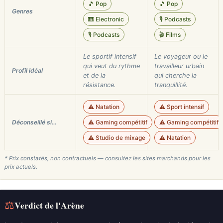
🎵 Pop
🎵 Pop
Genres
🎹 Electronic
🎙️ Podcasts
🎙️ Podcasts
🎬 Films
Le sportif intensif
Le voyageur ou le
qui veut du rythme
travailleur urbain
Profil idéal
et de la
qui cherche la
résistance.
tranquillité.
⚠️ Natation
⚠️ Sport intensif
Déconseillé si…
⚠️ Gaming compétitif
⚠️ Gaming compétitif
⚠️ Studio de mixage
⚠️ Natation
* Prix constatés, non contractuels — consultez les sites marchands pour les
prix actuels.
⚖
Verdict de l'Arène