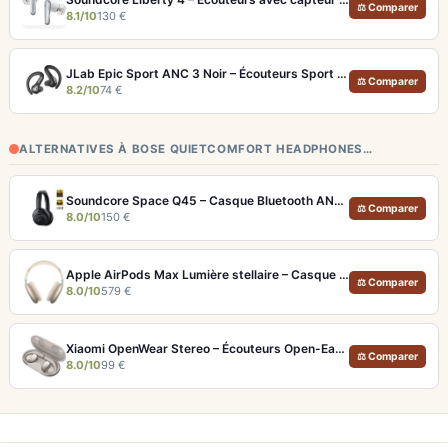
⚖ Comparer
8.1/10
130 €
JLab Epic Sport ANC 3 Noir – Écouteurs Sport ANC IP66 Double Driver
⚖ Comparer
8.2/10
74 €
ALTERNATIVES À BOSE QUIETCOMFORT HEADPHONES…
Soundcore Space Q45 – Casque Bluetooth ANC 50h d'autonomie et LDAC Hi-Res
⚖ Comparer
8.0/10
150 €
Apple AirPods Max Lumière stellaire – Casque Hi-Fi ANC pro et audio spatial immersif
⚖ Comparer
8.0/10
579 €
Xiaomi OpenWear Stereo – Écouteurs Open-Ear Hi-Res avec réduction de fuite sonore
⚖ Comparer
8.0/10
99 €