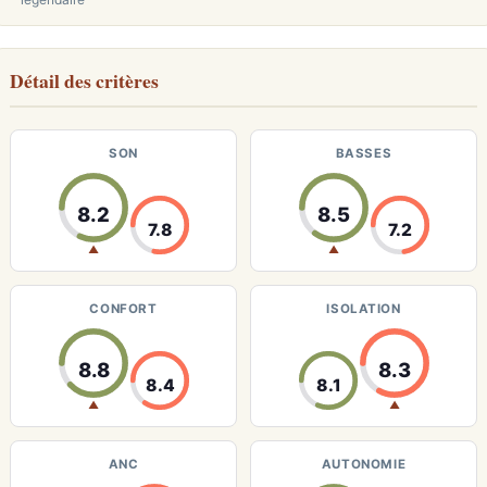
Détail des critères
SON
BASSES
8.2
8.5
7.8
7.2
▲
▲
CONFORT
ISOLATION
8.8
8.3
8.4
8.1
▲
▲
ANC
AUTONOMIE