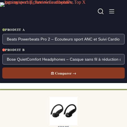
Passer
au
contenu
PRODUIT A
PRODUIT B
⚖ Comparer →