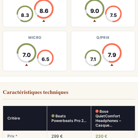
8.6
9.0
8.3
7.5
▲
▲
MICRO
Q/PRIX
7.0
7.9
6.5
7.1
▲
▲
Caractéristiques techniques
Bose
Beats
QuietComfort
Critère
Powerbeats Pro 2…
Headphones –
Casque…
Prix *
299 €
230 €