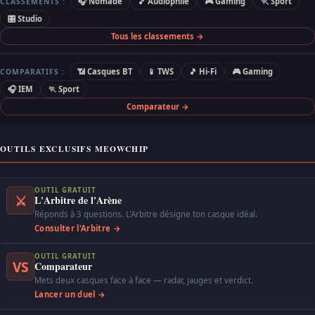
🎧 Nomade
🎵 Audiophile
🎮 Gaming
🏃 Sport
CLASSEMENTS :
🎛 Studio
Tous les classements →
📶 Casques BT
📱 TWS
🎵 Hi-Fi
🎮 Gaming
COMPARATIFS :
🎧 IEM
🏃 Sport
Comparateur →
OUTILS EXCLUSIFS MEOWCHIP
OUTIL GRATUIT
⚔
L'Arbitre de l'Arène
Réponds à 3 questions. L'Arbitre désigne ton casque idéal.
Consulter l'Arbitre →
OUTIL GRATUIT
VS
Comparateur
Mets deux casques face à face — radar, jauges et verdict.
Lancer un duel →