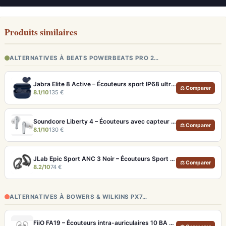
Produits similaires
ALTERNATIVES À BEATS POWERBEATS PRO 2…
Jabra Elite 8 Active – Écouteurs sport IP68 ultra-robustes et ANC
⚖ Comparer
8.1/10
135 €
Soundcore Liberty 4 – Écouteurs avec capteur de fréquence cardiaque et LDAC
⚖ Comparer
8.1/10
130 €
JLab Epic Sport ANC 3 Noir – Écouteurs Sport ANC IP66 Double Driver
⚖ Comparer
8.2/10
74 €
ALTERNATIVES À BOWERS & WILKINS PX7…
FiiO FA19 – Écouteurs intra-auriculaires 10 BA Knowles avec technologie S.Turbo