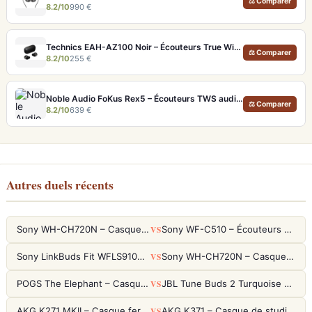
⚖ Comparer
8.2/10
990 €
Technics EAH-AZ100 Noir – Écouteurs True Wireless audiophiles avec drivers MFD et autonomie 29h
⚖ Comparer
8.2/10
255 €
Noble Audio FoKus Rex5 – Écouteurs TWS audiophiles tribrides
⚖ Comparer
8.2/10
639 €
Autres duels récents
VS
Sony WH-CH720N – Casque ANC 35h, Ultra-léger (192g) avec Processeur V1
Sony WF-C510 – Écouteurs True Wireless compacts, autonomie 22h et multipoint
VS
Sony LinkBuds Fit WFLS910NW Blanc – Écouteurs Sport Ailes ANC
Sony WH-CH720N – Casque ANC 35h, Ultra-léger (192g) avec Processeur V1
VS
POGS The Elephant – Casque Filaire Enfants 85dB POGS-Safe™ (Éco-Responsable)
JBL Tune Buds 2 Turquoise – Écouteurs True Wireless avec ANC et autonomie 48h
VS
AKG K271 MKII – Casque fermé studio fiable pour une écoute neutre
AKG K371 – Casque de studio fermé 50mm titane, réponse 5Hz-50kHz