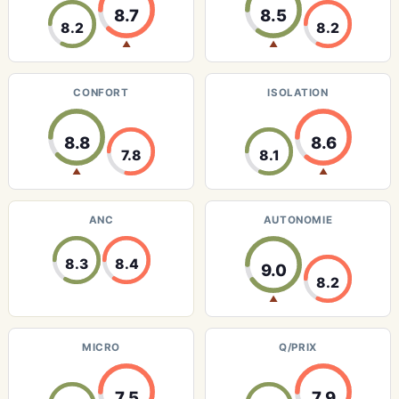
8.7
8.5
8.2
8.2
▲
▲
CONFORT
ISOLATION
8.8
8.6
7.8
8.1
▲
▲
ANC
AUTONOMIE
8.3
8.4
9.0
8.2
▲
MICRO
Q/PRIX
7.5
7.9