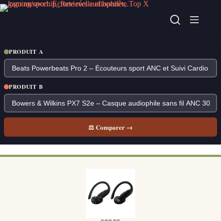
Passer
au
contenu
PRODUIT A
PRODUIT B
⚖ Comparer →