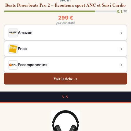
SPORT
Beats Powerbeats Pro 2 – Écouteurs sport ANC et Suivi Cardio
8.1
/10
299 €
prix constaté
Amazon
→
Fnac
→
Pccomponentes
→
Voir la fiche →
VS