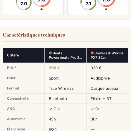
7.0
7.1
▲
▲
Caractéristiques techniques
Beats
Bowers & Wilkins
Critère
Powerbeats Pro 2…
PX7 S2e…
Prix *
299 €
330 €
Pilier
Sport
Audiophile
Format
True Wireless
Casque arceau
Connectivité
Bluetooth
Filaire + BT
ANC
✓ Oui
✓ Oui
Autonomie
45h
30h
Étanchéité
IPX4
—