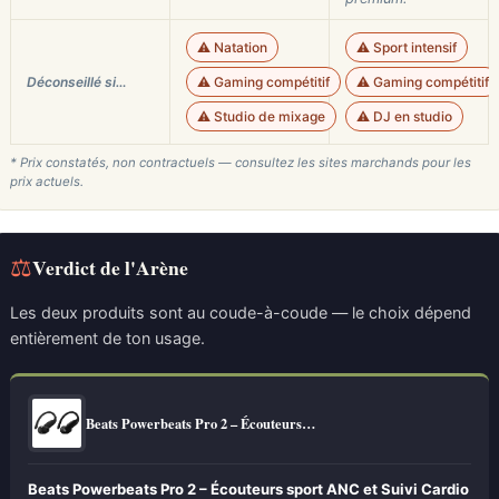
⚠️ Natation
⚠️ Sport intensif
Déconseillé si…
⚠️ Gaming compétitif
⚠️ Gaming compétitif
⚠️ Studio de mixage
⚠️ DJ en studio
* Prix constatés, non contractuels — consultez les sites marchands pour les
prix actuels.
⚖
Verdict de l'Arène
Les deux produits sont au coude-à-coude — le choix dépend
entièrement de ton usage.
Beats Powerbeats Pro 2 – Écouteurs…
Beats Powerbeats Pro 2 – Écouteurs sport ANC et Suivi Cardio