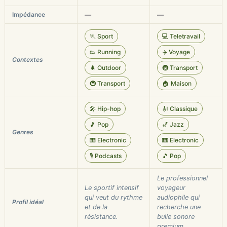
Impédance
—
—
🏃 Sport
💻 Teletravail
👟 Running
✈️ Voyage
Contextes
🌲 Outdoor
🚇 Transport
🚇 Transport
🏠 Maison
🎤 Hip-hop
🎻 Classique
🎵 Pop
🎷 Jazz
Genres
🎹 Electronic
🎹 Electronic
🎙️ Podcasts
🎵 Pop
Le professionnel
Le sportif intensif
voyageur
qui veut du rythme
audiophile qui
Profil idéal
et de la
recherche une
résistance.
bulle sonore
premium.