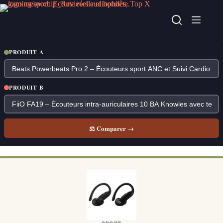
Passer
au
contenu
PRODUIT A
PRODUIT B
⚖ Comparer →