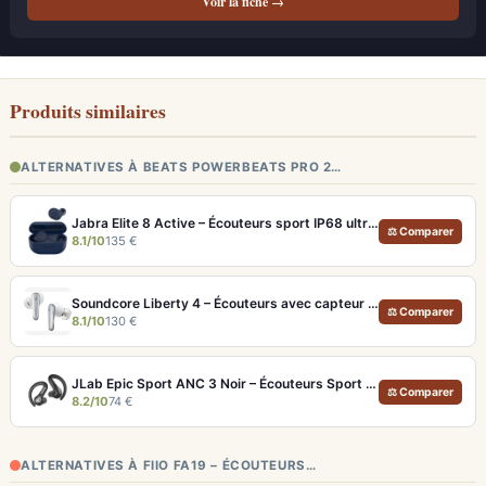
Voir la fiche →
Produits similaires
ALTERNATIVES À BEATS POWERBEATS PRO 2…
Jabra Elite 8 Active – Écouteurs sport IP68 ultra-robustes et ANC
⚖ Comparer
8.1/10
135 €
Soundcore Liberty 4 – Écouteurs avec capteur de fréquence cardiaque et LDAC
⚖ Comparer
8.1/10
130 €
JLab Epic Sport ANC 3 Noir – Écouteurs Sport ANC IP66 Double Driver
⚖ Comparer
8.2/10
74 €
ALTERNATIVES À FIIO FA19 – ÉCOUTEURS…