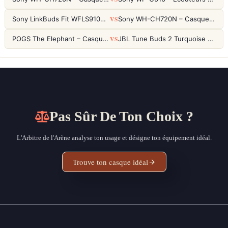
VS
Sony LinkBuds Fit WFLS910NW Blanc – Écouteurs Sport Ailes ANC
Sony WH-CH720N – Casque ANC 35h, Ultra-léger (192g) avec Processeur V1
VS
POGS The Elephant – Casque Filaire Enfants 85dB POGS-Safe™ (Éco-Responsable)
JBL Tune Buds 2 Turquoise – Écouteurs True Wireless avec ANC et autonomie 48h
Pas Sûr De Ton Choix ?
L'Arbitre de l'Arène analyse ton usage et désigne ton équipement idéal.
Trouve ton casque idéal