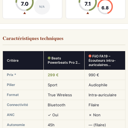
7.0
7.1
N/A
6.8
▲
▲
Caractéristiques techniques
FiiO FA19 –
Beats
Critère
Écouteurs intra-
Powerbeats Pro 2…
auriculaires…
Prix *
299 €
990 €
Pilier
Sport
Audiophile
Format
True Wireless
Intra-auriculaire
Connectivité
Bluetooth
Filaire
ANC
✓ Oui
✗ Non
Autonomie
45h
— (filaire)