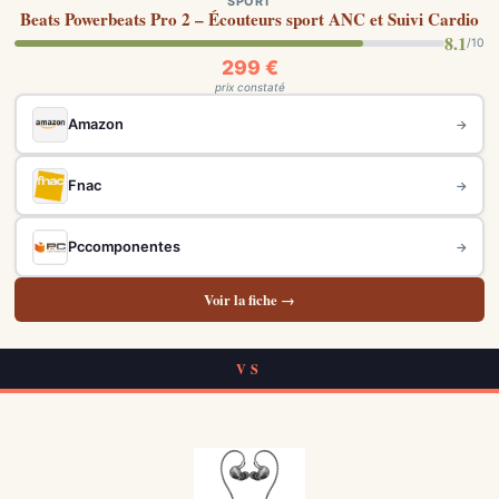
SPORT
Beats Powerbeats Pro 2 – Écouteurs sport ANC et Suivi Cardio
8.1
/10
299 €
prix constaté
Amazon
→
Fnac
→
Pccomponentes
→
Voir la fiche →
VS