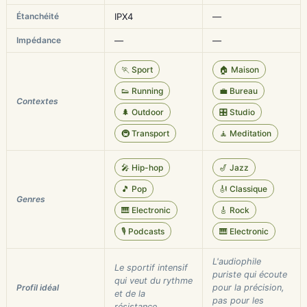
Étanchéité
IPX4
—
Impédance
—
—
🏃 Sport
🏠 Maison
👟 Running
💼 Bureau
Contextes
🌲 Outdoor
🎛️ Studio
🚇 Transport
🧘 Meditation
🎤 Hip-hop
🎷 Jazz
🎵 Pop
🎻 Classique
Genres
🎹 Electronic
🎸 Rock
🎙️ Podcasts
🎹 Electronic
L'audiophile
Le sportif intensif
puriste qui écoute
qui veut du rythme
Profil idéal
pour la précision,
et de la
pas pour les
résistance.