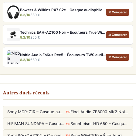
Bowers & Wilkins PX7 S2e – Casque audiophile sans fil ANC 30h
⚖ Comparer
8.2/10
330 €
Technics EAH-AZ100 Noir – Écouteurs True Wireless audiophiles avec drivers MFD et autonomie 29h
⚖ Comparer
8.2/10
255 €
Noble Audio FoKus Rex5 – Écouteurs TWS audiophiles tribrides
⚖ Comparer
8.2/10
639 €
Autres duels récents
VS
Sony MDR-Z1R – Casque audiophile fermé haute résolution
Final Audio ZE8000 MK2 Noir – Écouteurs True Wireless audiophiles 8K Sound
VS
HIFIMAN SUNDARA – Casque Planar Magnetic Ouvert Over-Ear Audiophile
Sennheiser HD 650 – Casque audiophile ouvert pour l'écoute analytique
VS
Sony WH-CH720N – Casque ANC 35h, Ultra-léger (192g) avec Processeur V1
Sony WF-C510 – Écouteurs True Wireless compacts, autonomie 22h et multipoint