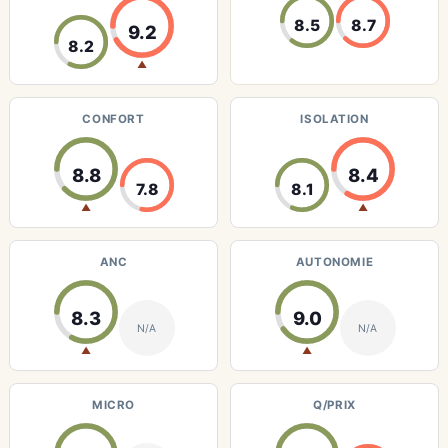
8.5
8.7
9.2
8.2
▲
CONFORT
ISOLATION
8.8
8.4
7.8
8.1
▲
▲
ANC
AUTONOMIE
8.3
9.0
N/A
N/A
▲
▲
MICRO
Q/PRIX