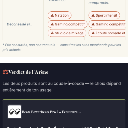
compromis.
⚠️ Natation
⚠️ Sport intensif
Déconseillé si…
⚠️ Gaming compétitif
⚠️ Gaming compétitif
⚠️ Studio de mixage
⚠️ Écoute nomade et 
* Prix constatés, non contractuels — consultez les sites marchands pour les
prix actuels.
⚖
Verdict de l'Arène
Les deux produits sont au coude-à-coude — le choix dépend
entièrement de ton usage.
Beats Powerbeats Pro 2 – Écouteurs…