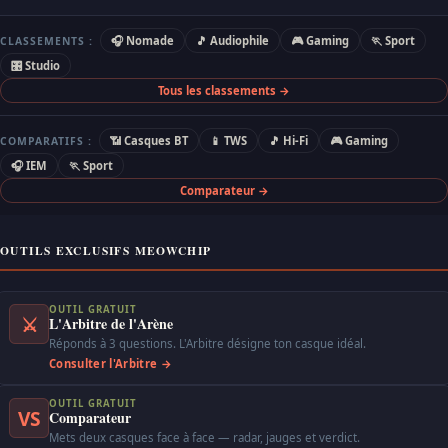
🎧 Nomade
🎵 Audiophile
🎮 Gaming
🏃 Sport
CLASSEMENTS :
🎛 Studio
Tous les classements →
📶 Casques BT
📱 TWS
🎵 Hi-Fi
🎮 Gaming
COMPARATIFS :
🎧 IEM
🏃 Sport
Comparateur →
OUTILS EXCLUSIFS MEOWCHIP
OUTIL GRATUIT
⚔
L'Arbitre de l'Arène
Réponds à 3 questions. L'Arbitre désigne ton casque idéal.
Consulter l'Arbitre →
OUTIL GRATUIT
VS
Comparateur
Mets deux casques face à face — radar, jauges et verdict.