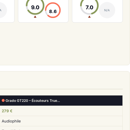
9.0
7.0
A
N/A
8.6
▲
▲
Grado GT220 – Écouteurs True…
279 €
Audiophile