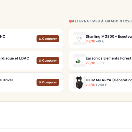
ALTERNATIVES À GRADO GT220
 ANC
Shanling MG800 – Écouteur
⚖ Comparer
7.8/10
749 €
ardiaque et LDAC
Earsonics Elements Forest 
⚖ Comparer
7.8/10
399 €
e Driver
HIFIMAN ARYA (Génération
⚖ Comparer
7.8/10
1 249 €