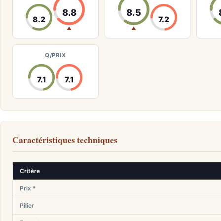
8.8
8.5
8.2
7.2
▲
▲
Q/PRIX
7.1
7.1
Caractéristiques techniques
Critère
Prix *
Pilier