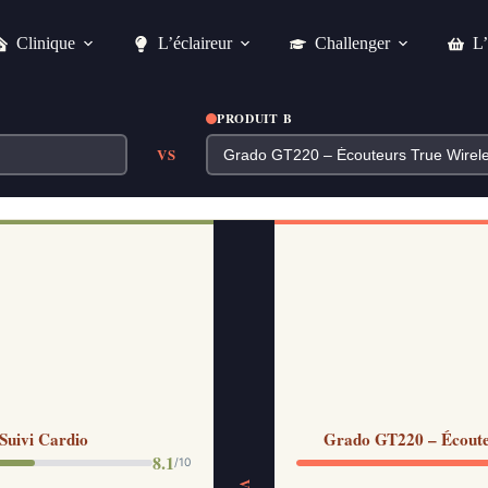
Clinique
L’éclaireur
Challenger
L’
PRODUIT B
VS
Suivi Cardio
Grado GT220 – Écouteu
8.1
/10