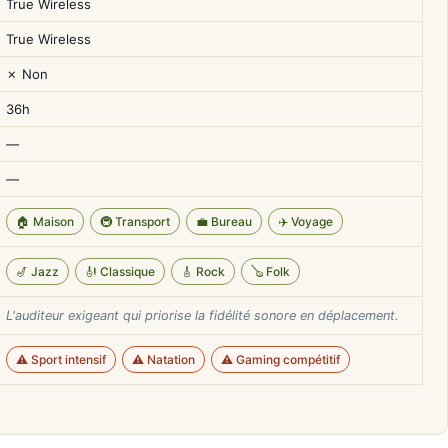
True Wireless
True Wireless
✗ Non
36h
—
—
🏠 Maison
🚇 Transport
💼 Bureau
✈️ Voyage
🎷 Jazz
🎻 Classique
🎸 Rock
🪕 Folk
L'auditeur exigeant qui priorise la fidélité sonore en déplacement.
⚠️ Sport intensif
⚠️ Natation
⚠️ Gaming compétitif