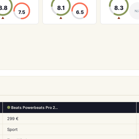
8.8
8.1
8.3
N/
7.5
6.5
▲
▲
▲
Beats Powerbeats Pro 2…
299 €
Sport