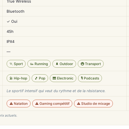
True Wireless
Bluetooth
✓ Oui
45h
IPX4
—
🏃 Sport
👟 Running
🌲 Outdoor
🚇 Transport
🎤 Hip-hop
🎵 Pop
🎹 Electronic
🎙️ Podcasts
Le sportif intensif qui veut du rythme et de la résistance.
⚠️ Natation
⚠️ Gaming compétitif
⚠️ Studio de mixage
rix actuels.