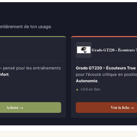
ntièrement de ton usage.
Grado GT220 – Écouteurs 
 pensé pour les entraînements
Grado GT220 – Écouteurs True 
nfort
.
pour l'écoute critique en positio
Autonomie
.
+0.6 en Son
Acheter →
Voir la fiche →