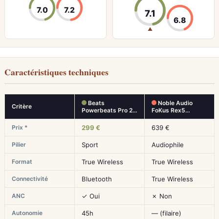
7.0
7.2
7.1
6.8
▲
Caractéristiques techniques
Beats
Noble Audio
Critère
Powerbeats Pro 2…
FoKus Rex5…
Prix *
299 €
639 €
Pilier
Sport
Audiophile
Format
True Wireless
True Wireless
Connectivité
Bluetooth
True Wireless
ANC
✓ Oui
✗ Non
Autonomie
45h
— (filaire)