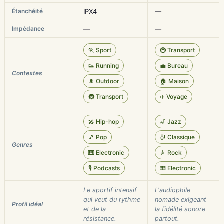
Étanchéité
IPX4
—
Impédance
—
—
🏃 Sport
🚇 Transport
👟 Running
💼 Bureau
Contextes
🌲 Outdoor
🏠 Maison
🚇 Transport
✈️ Voyage
🎤 Hip-hop
🎷 Jazz
🎵 Pop
🎻 Classique
Genres
🎹 Electronic
🎸 Rock
🎙️ Podcasts
🎹 Electronic
Le sportif intensif
L'audiophile
qui veut du rythme
nomade exigeant
Profil idéal
et de la
la fidélité sonore
résistance.
partout.