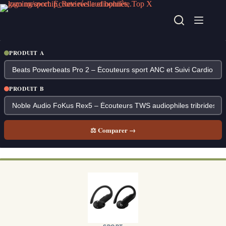
Passer
au
contenu
PRODUIT A
PRODUIT B
⚖ Comparer →