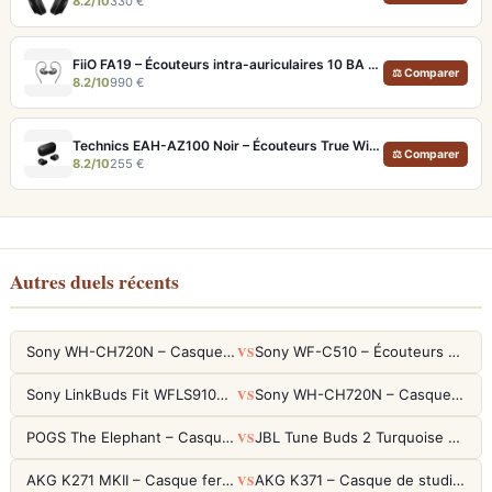
8.2/10
330 €
FiiO FA19 – Écouteurs intra-auriculaires 10 BA Knowles avec technologie S.Turbo
⚖ Comparer
8.2/10
990 €
Technics EAH-AZ100 Noir – Écouteurs True Wireless audiophiles avec drivers MFD et autonomie 29h
⚖ Comparer
8.2/10
255 €
Autres duels récents
VS
Sony WH-CH720N – Casque ANC 35h, Ultra-léger (192g) avec Processeur V1
Sony WF-C510 – Écouteurs True Wireless compacts, autonomie 22h et multipoint
VS
Sony LinkBuds Fit WFLS910NW Blanc – Écouteurs Sport Ailes ANC
Sony WH-CH720N – Casque ANC 35h, Ultra-léger (192g) avec Processeur V1
VS
POGS The Elephant – Casque Filaire Enfants 85dB POGS-Safe™ (Éco-Responsable)
JBL Tune Buds 2 Turquoise – Écouteurs True Wireless avec ANC et autonomie 48h
VS
AKG K271 MKII – Casque fermé studio fiable pour une écoute neutre
AKG K371 – Casque de studio fermé 50mm titane, réponse 5Hz-50kHz