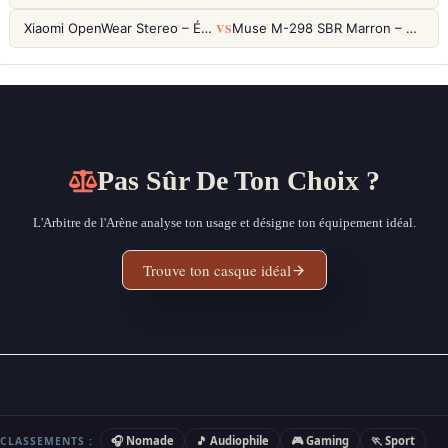
VS
Xiaomi OpenWear Stereo – Écouteurs Open-Ear Hi-Res avec réduction de fuite sonore
Muse M-298 SBR Marron – Casque Bluetooth ANC avec 66h d'autonomie
Pas Sûr De Ton Choix ?
L'Arbitre de l'Arène analyse ton usage et désigne ton équipement idéal.
Trouve ton casque idéal
🎧 Nomade
🎵 Audiophile
🎮 Gaming
🏃 Sport
CLASSEMENTS :