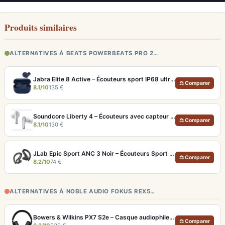
Produits similaires
ALTERNATIVES À BEATS POWERBEATS PRO 2…
Jabra Elite 8 Active – Écouteurs sport IP68 ultra-robustes et ANC
⚖ Comparer
8.1/10
135 €
Soundcore Liberty 4 – Écouteurs avec capteur de fréquence cardiaque et LDAC
⚖ Comparer
8.1/10
130 €
JLab Epic Sport ANC 3 Noir – Écouteurs Sport ANC IP66 Double Driver
⚖ Comparer
8.2/10
74 €
ALTERNATIVES À NOBLE AUDIO FOKUS REX5…
Bowers & Wilkins PX7 S2e – Casque audiophile sans fil ANC 30h
⚖ Comparer