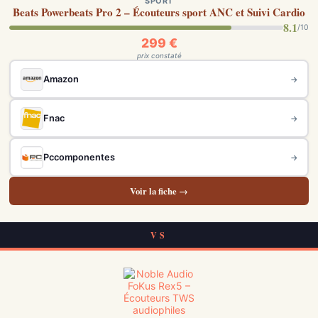
SPORT
Beats Powerbeats Pro 2 – Écouteurs sport ANC et Suivi Cardio
8.1
/10
299 €
prix constaté
Amazon
→
Fnac
→
Pccomponentes
→
Voir la fiche →
VS