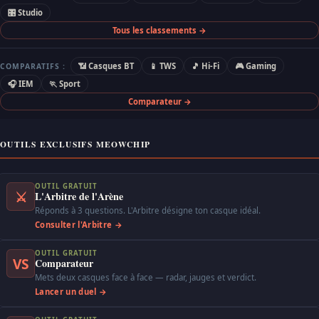
🎛 Studio
Tous les classements →
📶 Casques BT
📱 TWS
🎵 Hi-Fi
🎮 Gaming
COMPARATIFS :
🎧 IEM
🏃 Sport
Comparateur →
OUTILS EXCLUSIFS MEOWCHIP
OUTIL GRATUIT
⚔
L'Arbitre de l'Arène
Réponds à 3 questions. L'Arbitre désigne ton casque idéal.
Consulter l'Arbitre →
OUTIL GRATUIT
VS
Comparateur
Mets deux casques face à face — radar, jauges et verdict.
Lancer un duel →