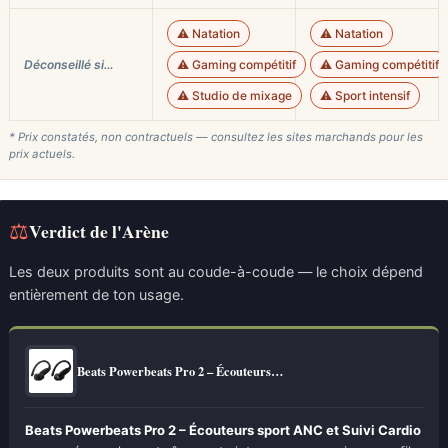
⚠️ Natation
⚠️ Natation
Déconseillé si…
⚠️ Gaming compétitif
⚠️ Gaming compétitif
⚠️ Studio de mixage
⚠️ Sport intensif
* Prix constatés, non contractuels — consultez les sites marchands pour les
prix actuels.
⚖
Verdict de l'Arène
Les deux produits sont au coude-à-coude — le choix dépend
entièrement de ton usage.
Beats Powerbeats Pro 2 – Écouteurs…
Beats Powerbeats Pro 2 – Écouteurs sport ANC et Suivi Cardio