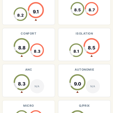
8.5
8.7
9.1
8.2
▲
CONFORT
ISOLATION
8.8
8.5
8.3
8.1
▲
▲
ANC
AUTONOMIE
8.3
9.0
N/A
N/A
▲
▲
MICRO
Q/PRIX