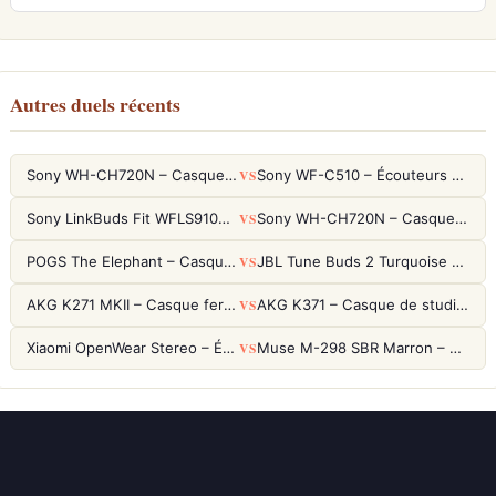
Autres duels récents
VS
Sony WH-CH720N – Casque ANC 35h, Ultra-léger (192g) avec Processeur V1
Sony WF-C510 – Écouteurs True Wireless compacts, autonomie 22h et multipoint
VS
Sony LinkBuds Fit WFLS910NW Blanc – Écouteurs Sport Ailes ANC
Sony WH-CH720N – Casque ANC 35h, Ultra-léger (192g) avec Processeur V1
VS
POGS The Elephant – Casque Filaire Enfants 85dB POGS-Safe™ (Éco-Responsable)
JBL Tune Buds 2 Turquoise – Écouteurs True Wireless avec ANC et autonomie 48h
VS
AKG K271 MKII – Casque fermé studio fiable pour une écoute neutre
AKG K371 – Casque de studio fermé 50mm titane, réponse 5Hz-50kHz
VS
Xiaomi OpenWear Stereo – Écouteurs Open-Ear Hi-Res avec réduction de fuite sonore
Muse M-298 SBR Marron – Casque Bluetooth ANC avec 66h d'autonomie