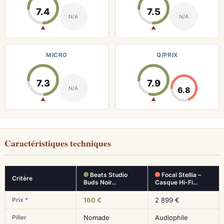
7.4
7.5
N/A
N/A
▲
▲
MICRO
Q/PRIX
7.3
7.9
N/A
6.8
▲
▲
Caractéristiques techniques
Beats Studio
Focal Stellia –
Critère
Buds Noir…
Casque Hi-Fi…
Prix *
160 €
2 899 €
Pilier
Nomade
Audiophile