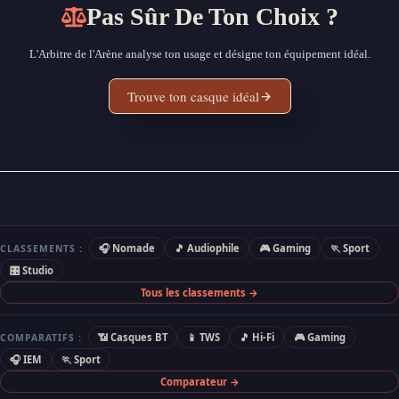
Pas Sûr De Ton Choix ?
L'Arbitre de l'Arène analyse ton usage et désigne ton équipement idéal.
Trouve ton casque idéal
🎧 Nomade
🎵 Audiophile
🎮 Gaming
🏃 Sport
CLASSEMENTS :
🎛 Studio
Tous les classements →
📶 Casques BT
📱 TWS
🎵 Hi-Fi
🎮 Gaming
COMPARATIFS :
🎧 IEM
🏃 Sport
Comparateur →