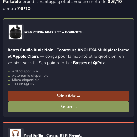
Portable
prend l'avantage global avec une note de
8.6/10
contre
7.6/10
.
Beats Studio Buds Noir – Écouteurs…
Beats Studio Buds Noir – Écouteurs ANC IPX4 Multiplateforme
et Appels Clairs
— conçu pour la mobilité et le quotidien, en
version sans fil. Ses points forts :
Basses et Q/Prix
.
ANC disponible
Autonomie disponible
Micro disponible
+1.1 en Q/Prix
Voir la fiche →
Acheter →
Focal Stellia – Casque Hi-Fi Fermé…