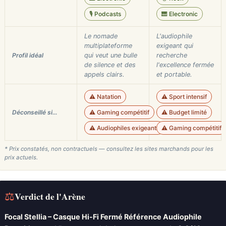
🎙️ Podcasts
🎹 Electronic
Le nomade
L'audiophile
multiplateforme
exigeant qui
Profil idéal
qui veut une bulle
recherche
de silence et des
l'excellence fermée
appels clairs.
et portable.
⚠️ Natation
⚠️ Sport intensif
Déconseillé si…
⚠️ Gaming compétitif
⚠️ Budget limité
⚠️ Audiophiles exigeants
⚠️ Gaming compétitif
* Prix constatés, non contractuels — consultez les sites marchands pour les
prix actuels.
⚖
Verdict de l'Arène
Focal Stellia – Casque Hi-Fi Fermé Référence Audiophile