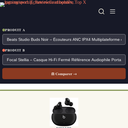
Passer
au
contenu
PRODUIT A
PRODUIT B
⚖ Comparer →