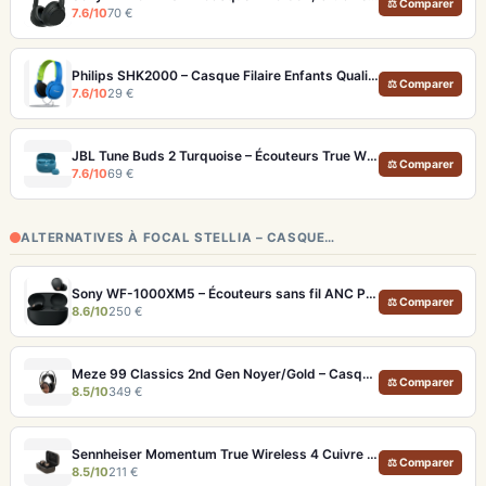
⚖ Comparer
7.6/10
70 €
Philips SHK2000 – Casque Filaire Enfants Qualité Audio 85dB (99dB Sensibilité)
⚖ Comparer
7.6/10
29 €
JBL Tune Buds 2 Turquoise – Écouteurs True Wireless avec ANC et autonomie 48h
⚖ Comparer
7.6/10
69 €
ALTERNATIVES À FOCAL STELLIA – CASQUE…
Sony WF-1000XM5 – Écouteurs sans fil ANC Premium et LDAC
⚖ Comparer
8.6/10
250 €
Meze 99 Classics 2nd Gen Noyer/Gold – Casque Hi-Fi bois artisanal et son balancé
⚖ Comparer
8.5/10
349 €
Sennheiser Momentum True Wireless 4 Cuivre – Écouteurs audiophiles aptX Lossless et ANC adaptatif
⚖ Comparer
8.5/10
211 €