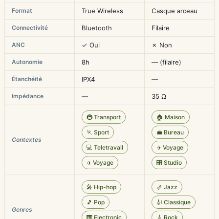
Format
True Wireless
Casque arceau
Connectivité
Bluetooth
Filaire
ANC
✓ Oui
✗ Non
Autonomie
8h
— (filaire)
Étanchéité
IPX4
—
Impédance
—
35 Ω
🚇 Transport
🏠 Maison
🏃 Sport
💼 Bureau
Contextes
💻 Teletravail
✈️ Voyage
✈️ Voyage
🎛️ Studio
🎤 Hip-hop
🎷 Jazz
🎵 Pop
🎻 Classique
Genres
🎹 Electronic
🎸 Rock