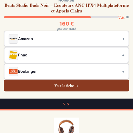
NOMADE
Beats Studio Buds Noir – Écouteurs ANC IPX4 Multiplateforme
et Appels Clairs
7.6
/10
160 €
prix constaté
Amazon
→
Fnac
→
Boulanger
→
Voir la fiche →
VS