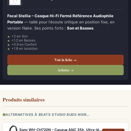
Focal Stellia – Casque Hi-Fi Fermé Référence Audiophile
Portable
— taillé pour l'écoute critique en position fixe, en
version filaire. Ses points forts :
Son et Basses
.
+2 en Son
+1.2 en Basses
+0.9 en Confort
+1.8 en Isolation
Voir la fiche →
Acheter →
Produits similaires
ALTERNATIVES À BEATS STUDIO BUDS NOIR…
Sony WH-CH720N – Casque ANC 35h, Ultra-léger (192g) avec Processeur V1