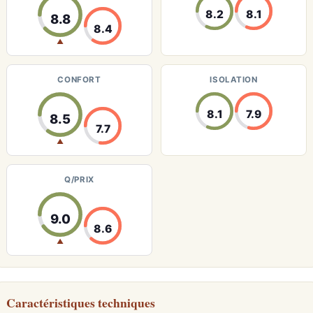
8.2
8.1
8.8
8.4
▲
CONFORT
ISOLATION
8.1
7.9
8.5
7.7
▲
Q/PRIX
9.0
8.6
▲
Caractéristiques techniques