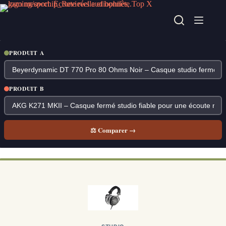
Passer
au
contenu
PRODUIT A
PRODUIT B
⚖ Comparer →