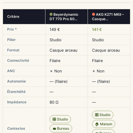
Beyerdynamic
AKG K271 MKII –
Critère
DT 770 Pro 80…
Casque…
Prix *
149 €
141 €
Pilier
Studio
Studio
Format
Casque arceau
Casque arceau
Connectivité
Filaire
Filaire
ANC
✗ Non
✗ Non
Autonomie
— (filaire)
— (filaire)
Étanchéité
—
—
Impédance
80 Ω
—
🎛️ Studio
🎛️ Studio
🏠 Maison
Contextes
💼 Bureau