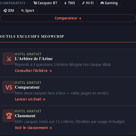
📶 Casques BT
📱 TWS
🎵 Hi-Fi
🎮 Gaming
COMPARATIFS :
🎧 IEM
🏃 Sport
Comparateur →
OUTILS EXCLUSIFS MEOWCHIP
OUTIL GRATUIT
⚔
L'Arbitre de l'Arène
Réponds à 3 questions. L'Arbitre désigne ton casque idéal.
Consulter l'Arbitre →
OUTIL GRATUIT
VS
Comparateur
Mets deux casques face à face — radar, jauges et verdict.
Lancer un duel →
OUTIL GRATUIT
🏆
Classement
660+ casques notés sur 12 critères, filtrables par usage et budget.
Voir le classement →