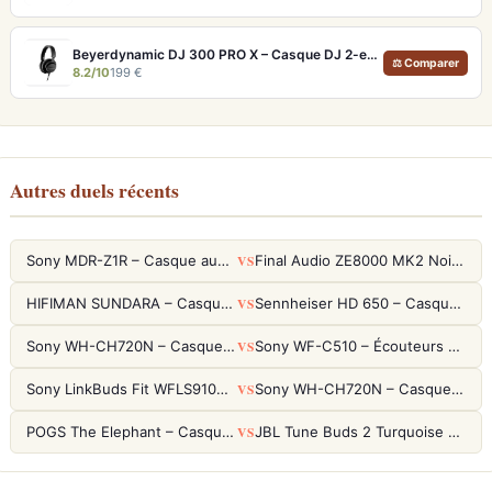
Beyerdynamic DJ 300 PRO X – Casque DJ 2-en-1 pour club et studio
⚖ Comparer
8.2/10
199 €
Autres duels récents
VS
Sony MDR-Z1R – Casque audiophile fermé haute résolution
Final Audio ZE8000 MK2 Noir – Écouteurs True Wireless audiophiles 8K Sound
VS
HIFIMAN SUNDARA – Casque Planar Magnetic Ouvert Over-Ear Audiophile
Sennheiser HD 650 – Casque audiophile ouvert pour l'écoute analytique
VS
Sony WH-CH720N – Casque ANC 35h, Ultra-léger (192g) avec Processeur V1
Sony WF-C510 – Écouteurs True Wireless compacts, autonomie 22h et multipoint
VS
Sony LinkBuds Fit WFLS910NW Blanc – Écouteurs Sport Ailes ANC
Sony WH-CH720N – Casque ANC 35h, Ultra-léger (192g) avec Processeur V1
VS
POGS The Elephant – Casque Filaire Enfants 85dB POGS-Safe™ (Éco-Responsable)
JBL Tune Buds 2 Turquoise – Écouteurs True Wireless avec ANC et autonomie 48h