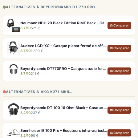
ALTERNATIVES À BEYERDYNAMIC DT 770 PRO…
Neumann NDH 20 Black Edition RIME Pack – Casque studio fermé pour monitoring pro et immersion binaurale
⚖ Comparer
8.7/10
529 €
Audeze LCD-XC – Casque planar fermé de référence pour studio et audiophile
⚖ Comparer
8.7/10
1 390 €
Beyerdynamic DT770PRO – Casque studio fermé pour un monitoring précis et isolé
⚖ Comparer
8.7/10
211 €
ALTERNATIVES À AKG K271 MKII…
Beyerdynamic DT 100 16 Ohm Black – Casque studio fermé pour monitoring précis
⚖ Comparer
8.2/10
237 €
Sennheiser IE 100 Pro – Écouteurs intra-auriculaires transparents pour monitoring live
⚖ Comparer
8.2/10
90 €