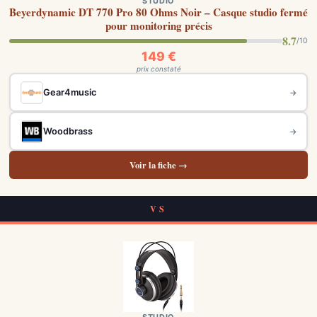
STUDIO
Beyerdynamic DT 770 Pro 80 Ohms Noir – Casque studio fermé
pour monitoring précis
8.7
/10
149 €
prix constaté
Gear4music
→
Woodbrass
→
Voir la fiche →
VS