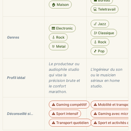
💼 Bureau
🏠 Maison
💻 Teletravail
🎷 Jazz
🎹 Electronic
🎻 Classique
Genres
🎸 Rock
🎸 Rock
🤘 Metal
🎵 Pop
Le producteur ou
audiophile studio
L'ingénieur du son
qui vise la
ou le musicien
Profil idéal
précision brute et
sérieux en home
le confort
studio.
marathon.
⚠️ Gaming compétitif
⚠️ Mobilité et transpor
Déconseillé si…
⚠️ Sport intensif
⚠️ Gaming avec micro
⚠️ Transport quotidien
⚠️ Sport et activités o