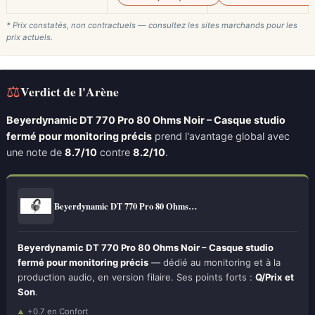
* Prix constatés, non contractuels — consultez les sites marchands pour les
prix actuels.
⚖
Verdict de l'Arène
Beyerdynamic DT 770 Pro 80 Ohms Noir – Casque studio
fermé pour monitoring précis
prend l'avantage global avec
une note de
8.7/10
contre
8.2/10
.
Beyerdynamic DT 770 Pro 80 Ohms…
Beyerdynamic DT 770 Pro 80 Ohms Noir – Casque studio
fermé pour monitoring précis
— dédié au monitoring et à la
production audio, en version filaire. Ses points forts :
Q/Prix et
Son
.
+0.7 en Confort