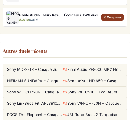
Noble Audio FoKus Rex5 – Écouteurs TWS audiophiles tribrides
⚖ Comparer
8.2/10
639 €
Autres duels récents
VS
Sony MDR-Z1R – Casque audiophile fermé haute résolution
Final Audio ZE8000 MK2 Noir – Écouteurs True Wireless audiophiles 8K Sound
VS
HIFIMAN SUNDARA – Casque Planar Magnetic Ouvert Over-Ear Audiophile
Sennheiser HD 650 – Casque audiophile ouvert pour l'écoute analytique
VS
Sony WH-CH720N – Casque ANC 35h, Ultra-léger (192g) avec Processeur V1
Sony WF-C510 – Écouteurs True Wireless compacts, autonomie 22h et multipoint
VS
Sony LinkBuds Fit WFLS910NW Blanc – Écouteurs Sport Ailes ANC
Sony WH-CH720N – Casque ANC 35h, Ultra-léger (192g) avec Processeur V1
VS
POGS The Elephant – Casque Filaire Enfants 85dB POGS-Safe™ (Éco-Responsable)
JBL Tune Buds 2 Turquoise – Écouteurs True Wireless avec ANC et autonomie 48h