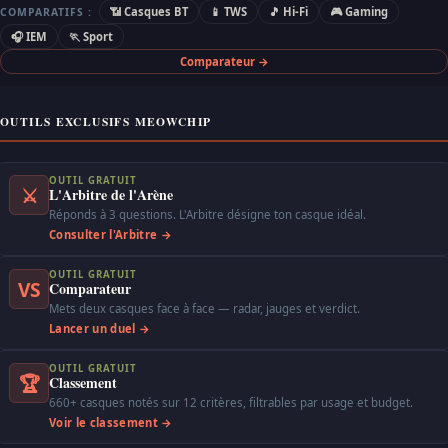
📶 Casques BT
📱 TWS
🎵 Hi-Fi
🎮 Gaming
COMPARATIFS :
🎧 IEM
🏃 Sport
Comparateur →
OUTILS EXCLUSIFS MEOWCHIP
OUTIL GRATUIT
⚔
L'Arbitre de l'Arène
Réponds à 3 questions. L'Arbitre désigne ton casque idéal.
Consulter l'Arbitre →
OUTIL GRATUIT
VS
Comparateur
Mets deux casques face à face — radar, jauges et verdict.
Lancer un duel →
OUTIL GRATUIT
🏆
Classement
660+ casques notés sur 12 critères, filtrables par usage et budget.
Voir le classement →