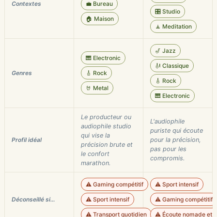
Contextes
💼 Bureau
🎛️ Studio
🏠 Maison
🧘 Meditation
🎷 Jazz
🎹 Electronic
🎻 Classique
Genres
🎸 Rock
🎸 Rock
🤘 Metal
🎹 Electronic
Le producteur ou
L'audiophile
audiophile studio
puriste qui écoute
qui vise la
Profil idéal
pour la précision,
précision brute et
pas pour les
le confort
compromis.
marathon.
⚠️ Gaming compétitif
⚠️ Sport intensif
Déconseillé si…
⚠️ Sport intensif
⚠️ Gaming compétitif
⚠️ Transport quotidien
⚠️ Écoute nomade et 