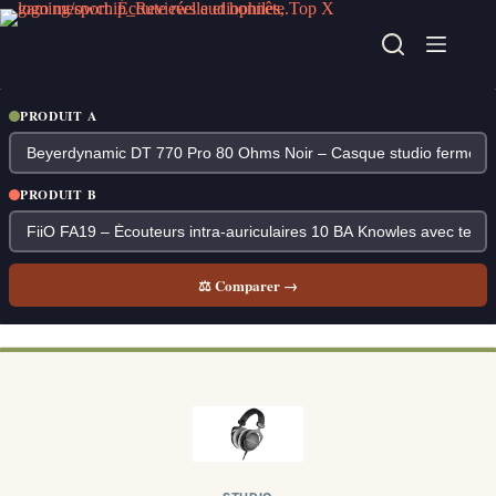
Passer
au
contenu
PRODUIT A
PRODUIT B
⚖ Comparer →