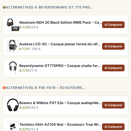
ALTERNATIVES À BEYERDYNAMIC DT 770 PRO…
Neumann NDH 20 Black Edition RIME Pack – Casque studio fermé pour monitoring pro et immersion binaurale
⚖ Comparer
8.7/10
529 €
Audeze LCD-XC – Casque planar fermé de référence pour studio et audiophile
⚖ Comparer
8.7/10
1 390 €
Beyerdynamic DT770PRO – Casque studio fermé pour un monitoring précis et isolé
⚖ Comparer
8.7/10
211 €
ALTERNATIVES À FIIO FA19 – ÉCOUTEURS…
Bowers & Wilkins PX7 S2e – Casque audiophile sans fil ANC 30h
⚖ Comparer
8.2/10
330 €
Technics EAH-AZ100 Noir – Écouteurs True Wireless audiophiles avec drivers MFD et autonomie 29h
⚖ Comparer
8.2/10
255 €