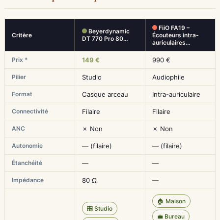
FiiO FA19 –
Beyerdynamic
Critère
Écouteurs intra-
DT 770 Pro 80…
auriculaires…
Prix *
149 €
990 €
Pilier
Studio
Audiophile
Format
Casque arceau
Intra-auriculaire
Connectivité
Filaire
Filaire
ANC
✗ Non
✗ Non
Autonomie
— (filaire)
— (filaire)
Étanchéité
—
—
Impédance
80 Ω
—
🏠 Maison
🎛️ Studio
💼 Bureau