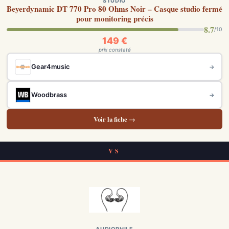
STUDIO
Beyerdynamic DT 770 Pro 80 Ohms Noir – Casque studio fermé
pour monitoring précis
8.7
/10
149 €
prix constaté
Gear4music
→
Woodbrass
→
Voir la fiche →
VS