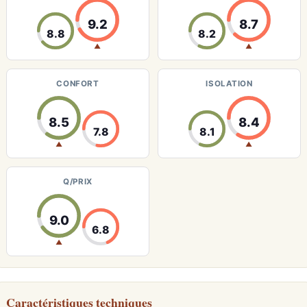
9.2
8.7
8.8
8.2
▲
▲
CONFORT
ISOLATION
8.5
8.4
7.8
8.1
▲
▲
Q/PRIX
9.0
6.8
▲
Caractéristiques techniques