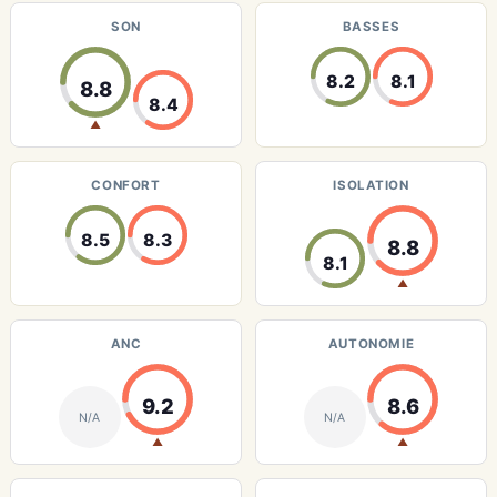
SON
BASSES
8.2
8.1
8.8
8.4
▲
CONFORT
ISOLATION
8.5
8.3
8.8
8.1
▲
ANC
AUTONOMIE
9.2
8.6
N/A
N/A
▲
▲