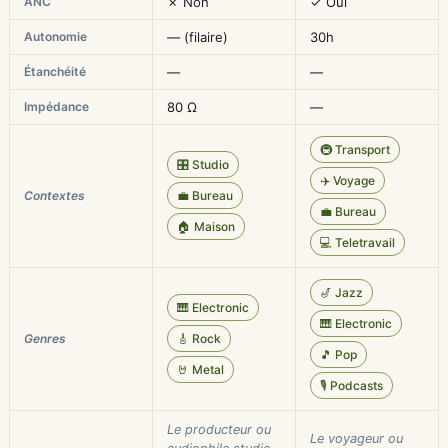
ANC
✗ Non
✓ Oui
Autonomie
— (filaire)
30h
Étanchéité
—
—
Impédance
80 Ω
—
🚇 Transport
🎛️ Studio
✈️ Voyage
Contextes
💼 Bureau
💼 Bureau
🏠 Maison
💻 Teletravail
🎷 Jazz
🎹 Electronic
🎹 Electronic
Genres
🎸 Rock
🎵 Pop
🤘 Metal
🎙️ Podcasts
Le producteur ou
Le voyageur ou