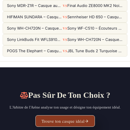
VS
Sony MDR-Z1R – Casque audiophile fermé haute résolution
Final Audio ZE8000 MK2 Noir – Écouteurs True Wireless audiophiles 8K Sound
VS
HIFIMAN SUNDARA – Casque Planar Magnetic Ouvert Over-Ear Audiophile
Sennheiser HD 650 – Casque audiophile ouvert pour l'écoute analytique
VS
Sony WH-CH720N – Casque ANC 35h, Ultra-léger (192g) avec Processeur V1
Sony WF-C510 – Écouteurs True Wireless compacts, autonomie 22h et multipoint
VS
Sony LinkBuds Fit WFLS910NW Blanc – Écouteurs Sport Ailes ANC
Sony WH-CH720N – Casque ANC 35h, Ultra-léger (192g) avec Processeur V1
VS
POGS The Elephant – Casque Filaire Enfants 85dB POGS-Safe™ (Éco-Responsable)
JBL Tune Buds 2 Turquoise – Écouteurs True Wireless avec ANC et autonomie 48h
Pas Sûr De Ton Choix ?
L'Arbitre de l'Arène analyse ton usage et désigne ton équipement idéal.
Trouve ton casque idéal