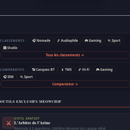
🎧 Nomade
🎵 Audiophile
🎮 Gaming
🏃 Sport
CLASSEMENTS :
🎛 Studio
Tous les classements →
📶 Casques BT
📱 TWS
🎵 Hi-Fi
🎮 Gaming
COMPARATIFS :
🎧 IEM
🏃 Sport
Comparateur →
OUTILS EXCLUSIFS MEOWCHIP
OUTIL GRATUIT
⚔
L'Arbitre de l'Arène
Réponds à 3 questions. L'Arbitre désigne ton casque idéal.