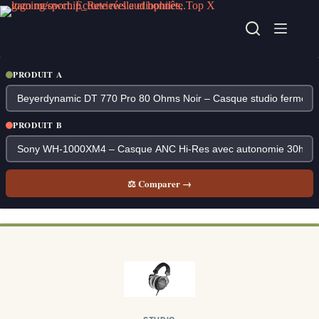
Passer
au
contenu
PRODUIT A
PRODUIT B
⚖ Comparer →