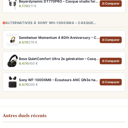
Beyerdynamic DT770PRO – Casque studio fermé pour un monitoring précis et isolé
⚖ Comparer
8.7/10
211 €
ALTERNATIVES À SONY WH-1000XM4 – CASQUE…
Sennheiser Momentum 4 80th Anniversary – Casque Bluetooth édition limitée 60h
⚖ Comparer
8.5/10
279 €
Bose QuietComfort Ultra 2e génération – Casque ANC premium avec son immersif spatial et 30h d'autonomie
⚖ Comparer
8.4/10
450 €
Sony WF-1000XM6 – Écouteurs ANC QN3e haute fidélité
⚖ Comparer
8.4/10
300 €
Autres duels récents