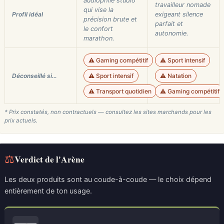
audiophile studio
travailleur nomade
qui vise la
Profil idéal
exigeant silence
précision brute et
parfait et
le confort
autonomie.
marathon.
⚠️ Gaming compétitif
⚠️ Sport intensif
Déconseillé si…
⚠️ Sport intensif
⚠️ Natation
⚠️ Transport quotidien
⚠️ Gaming compétitif
* Prix constatés, non contractuels — consultez les sites marchands pour les
prix actuels.
⚖
Verdict de l'Arène
Les deux produits sont au coude-à-coude — le choix dépend
entièrement de ton usage.