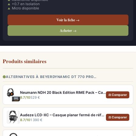
+0.7 en Isolation
Micro disponible
Voir la fiche →
Acheter →
Produits similaires
ALTERNATIVES À BEYERDYNAMIC DT 770 PRO…
Neumann NDH 20 Black Edition RIME Pack – Casque studio fermé pour monitoring pro et immersion binaurale
⚖ Comparer
8.7/10
529 €
Audeze LCD-XC – Casque planar fermé de référence pour studio et audiophile
⚖ Comparer
8.7/10
1 390 €