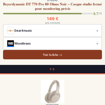
STUDIO
Beyerdynamic DT 770 Pro 80 Ohms Noir – Casque studio fermé
pour monitoring précis
8.7
/10
149 €
prix constaté
Gear4music
→
Woodbrass
→
Voir la fiche →
VS