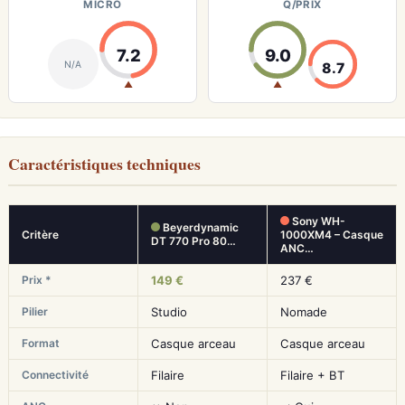
MICRO
Q/PRIX
7.2
9.0
N/A
8.7
▲
▲
Caractéristiques techniques
Sony WH-
Beyerdynamic
Critère
1000XM4 – Casque
DT 770 Pro 80…
ANC…
Prix *
149 €
237 €
Pilier
Studio
Nomade
Format
Casque arceau
Casque arceau
Connectivité
Filaire
Filaire + BT