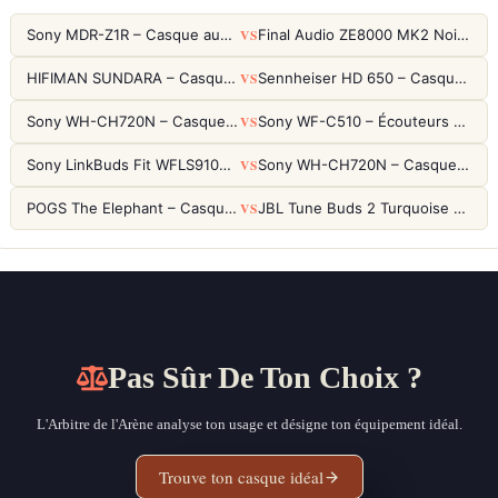
VS
Sony MDR-Z1R – Casque audiophile fermé haute résolution
Final Audio ZE8000 MK2 Noir – Écouteurs True Wireless audiophiles 8K Sound
VS
HIFIMAN SUNDARA – Casque Planar Magnetic Ouvert Over-Ear Audiophile
Sennheiser HD 650 – Casque audiophile ouvert pour l'écoute analytique
VS
Sony WH-CH720N – Casque ANC 35h, Ultra-léger (192g) avec Processeur V1
Sony WF-C510 – Écouteurs True Wireless compacts, autonomie 22h et multipoint
VS
Sony LinkBuds Fit WFLS910NW Blanc – Écouteurs Sport Ailes ANC
Sony WH-CH720N – Casque ANC 35h, Ultra-léger (192g) avec Processeur V1
VS
POGS The Elephant – Casque Filaire Enfants 85dB POGS-Safe™ (Éco-Responsable)
JBL Tune Buds 2 Turquoise – Écouteurs True Wireless avec ANC et autonomie 48h
Pas Sûr De Ton Choix ?
L'Arbitre de l'Arène analyse ton usage et désigne ton équipement idéal.
Trouve ton casque idéal