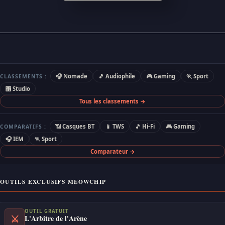
🎧 Nomade
🎵 Audiophile
🎮 Gaming
🏃 Sport
CLASSEMENTS :
🎛 Studio
Tous les classements →
📶 Casques BT
📱 TWS
🎵 Hi-Fi
🎮 Gaming
COMPARATIFS :
🎧 IEM
🏃 Sport
Comparateur →
OUTILS EXCLUSIFS MEOWCHIP
OUTIL GRATUIT
⚔
L'Arbitre de l'Arène