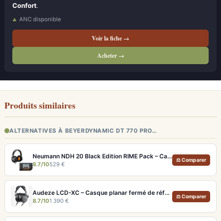
Confort
.
ANC disponible
Voir la fiche →
Acheter →
Produits similaires
ALTERNATIVES À BEYERDYNAMIC DT 770 PRO…
Neumann NDH 20 Black Edition RIME Pack – Casque studio fermé pour monitoring pro et immersion binaurale
⚖ Comparer
8.7/10
529 €
Audeze LCD-XC – Casque planar fermé de référence pour studio et audiophile
⚖ Comparer
8.7/10
1 390 €