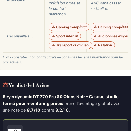
Profil idéal
précision brute et
ANC sans casser
le confort
sa tirelire.
marathon.
⚠️ Gaming compétitif
⚠️ Gaming compétitif
Déconseillé si…
⚠️ Sport intensif
⚠️ Audiophiles exigean
⚠️ Transport quotidien
⚠️ Natation
* Prix constatés, non contractuels — consultez les sites marchands pour les
prix actuels.
⚖
Verdict de l'Arène
Beyerdynamic DT 770 Pro 80 Ohms Noir – Casque studio
fermé pour monitoring précis
prend l'avantage global avec
une note de
8.7/10
contre
8.2/10
.