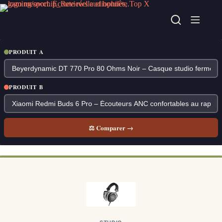
Passer
au
contenu
PRODUIT A
PRODUIT B
⚖ Comparer →