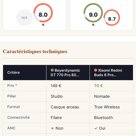
8.0
9.0
N/A
8.7
▲
▲
Caractéristiques techniques
Beyerdynamic
Xiaomi Redmi
Critère
DT 770 Pro 80…
Buds 6 Pro…
Prix *
149 €
70 €
Pilier
Studio
Nomade
Format
Casque arceau
True Wireless
Connectivité
Filaire
Bluetooth
ANC
✗ Non
✓ Oui