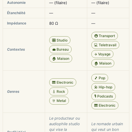
Autonomie
— (filaire)
— (filaire)
Étanchéité
—
—
Impédance
80 Ω
—
🚇 Transport
🎛️ Studio
💻 Teletravail
Contextes
💼 Bureau
✈️ Voyage
🏠 Maison
🏠 Maison
🎵 Pop
🎹 Electronic
🎤 Hip-hop
Genres
🎸 Rock
🎙️ Podcasts
🤘 Metal
🎹 Electronic
Le producteur ou
audiophile studio
Le nomade urbain
qui vise la
qui veut un bon