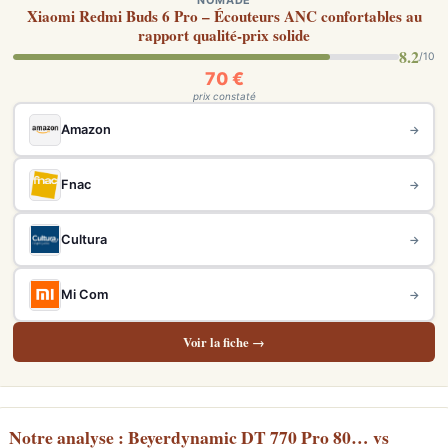
NOMADE
Xiaomi Redmi Buds 6 Pro – Écouteurs ANC confortables au
rapport qualité-prix solide
8.2
/10
70 €
prix constaté
Amazon
→
Fnac
→
Cultura
→
Mi Com
→
Voir la fiche →
Notre analyse : Beyerdynamic DT 770 Pro 80… vs