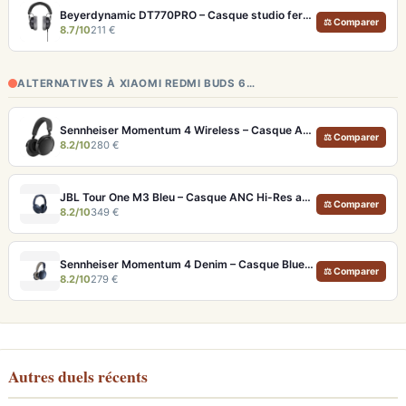
Beyerdynamic DT770PRO – Casque studio fermé pour un monitoring précis et isolé
⚖ Comparer
8.7/10
211 €
ALTERNATIVES À XIAOMI REDMI BUDS 6…
Sennheiser Momentum 4 Wireless – Casque ANC avec autonomie record 60h et son audiophile
⚖ Comparer
8.2/10
280 €
JBL Tour One M3 Bleu – Casque ANC Hi-Res avec autonomie 70h et son spatial
⚖ Comparer
8.2/10
349 €
Sennheiser Momentum 4 Denim – Casque Bluetooth ANC avec autonomie record 60h
⚖ Comparer
8.2/10
279 €
Autres duels récents