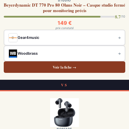
STUDIO
Beyerdynamic DT 770 Pro 80 Ohms Noir – Casque studio fermé
pour monitoring précis
8.7
/10
149 €
prix constaté
Gear4music
→
Woodbrass
→
Voir la fiche →
VS