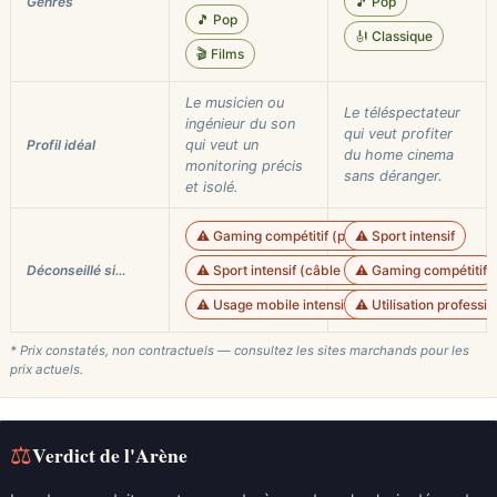
Genres
🎵 Pop
🎵 Pop
🎻 Classique
🎬 Films
Le musicien ou
Le téléspectateur
ingénieur du son
qui veut profiter
Profil idéal
qui veut un
du home cinema
monitoring précis
sans déranger.
et isolé.
⚠️ Gaming compétitif (pas de micro)
⚠️ Sport intensif
Déconseillé si…
⚠️ Sport intensif (câble fixe et fermé)
⚠️ Gaming compétitif
⚠️ Usage mobile intensif (modèle 32Ω recomm
⚠️ Utilisation professi
* Prix constatés, non contractuels — consultez les sites marchands pour les
prix actuels.
⚖
Verdict de l'Arène