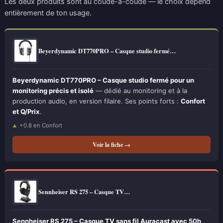
Les deux produits sont au coude-à-coude — le choix dépend
entièrement de ton usage.
Beyerdynamic DT770PRO – Casque studio fermé…
Beyerdynamic DT770PRO – Casque studio fermé pour un
monitoring précis et isolé
— dédié au monitoring et à la
production audio, en version filaire. Ses points forts :
Confort
et Q/Prix
.
+0.8 en Confort
Voir la fiche →
Sennheiser RS 275 – Casque TV…
Sennheiser RS 275 – Casque TV sans fil Auracast avec 50h