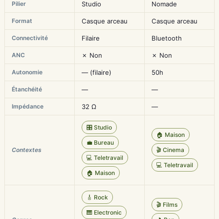
Pilier
Studio
Nomade
Format
Casque arceau
Casque arceau
Connectivité
Filaire
Bluetooth
ANC
✗ Non
✗ Non
Autonomie
— (filaire)
50h
Étanchéité
—
—
Impédance
32 Ω
—
🎛️ Studio
🏠 Maison
💼 Bureau
Contextes
🎬 Cinema
💻 Teletravail
💻 Teletravail
🏠 Maison
🎸 Rock
🎬 Films
🎹 Electronic