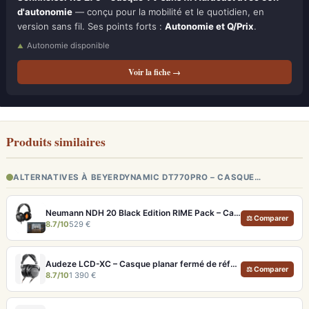
d'autonomie
— conçu pour la mobilité et le quotidien, en
version sans fil. Ses points forts :
Autonomie et Q/Prix
.
Autonomie disponible
Voir la fiche →
Produits similaires
ALTERNATIVES À BEYERDYNAMIC DT770PRO – CASQUE…
Neumann NDH 20 Black Edition RIME Pack – Casque studio fermé pour monitoring pro et immersion binaurale
⚖ Comparer
8.7/10
529 €
Audeze LCD-XC – Casque planar fermé de référence pour studio et audiophile
⚖ Comparer
8.7/10
1 390 €