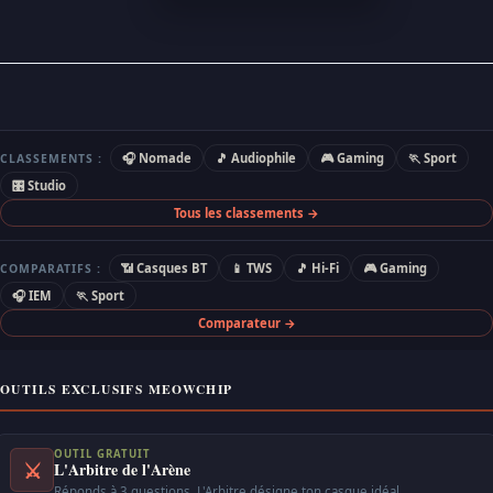
🎧 Nomade
🎵 Audiophile
🎮 Gaming
🏃 Sport
CLASSEMENTS :
🎛 Studio
Tous les classements →
📶 Casques BT
📱 TWS
🎵 Hi-Fi
🎮 Gaming
COMPARATIFS :
🎧 IEM
🏃 Sport
Comparateur →
OUTILS EXCLUSIFS MEOWCHIP
OUTIL GRATUIT
⚔
L'Arbitre de l'Arène
Réponds à 3 questions. L'Arbitre désigne ton casque idéal.