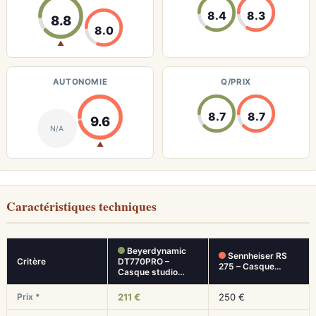
8.4
8.3
8.8
8.0
▲
AUTONOMIE
Q/PRIX
8.7
8.7
9.6
N/A
▲
Caractéristiques techniques
Beyerdynamic
Sennheiser RS
Critère
DT770PRO –
275 – Casque…
Casque studio…
Prix *
211 €
250 €