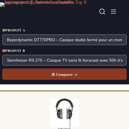
Passer
au
contenu
PRODUIT A
PRODUIT B
⚖ Comparer →