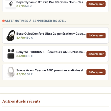
Beyerdynamic DT 770 Pro 80 Ohms Noir – Casque studio fermé pour monitoring précis
⚖ Comparer
8.7/10
149 €
ALTERNATIVES À SENNHEISER RS 275…
Bose QuietComfort Ultra 2e génération – Casque ANC premium avec son immersif spatial et 30h d'autonomie
⚖ Comparer
8.4/10
450 €
Sony WF-1000XM6 – Écouteurs ANC QN3e haute fidélité
⚖ Comparer
8.4/10
300 €
Sonos Ace – Casque ANC premium audio lossless et Dolby Atmos
⚖ Comparer
8.3/10
350 €
Autres duels récents