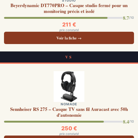
STUDIO
Beyerdynamic DT770PRO – Casque studio fermé pour un
monitoring précis et isolé
8.7
/10
211 €
prix constaté
Voir la fiche →
VS
NOMADE
Sennheiser RS 275 – Casque TV sans fil Auracast avec 50h
d'autonomie
8.4
/10
250 €
prix constaté