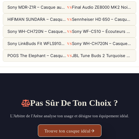
VS
Sony MDR-Z1R – Casque audiophile fermé haute résolution
Final Audio ZE8000 MK2 Noir – Écouteurs True Wireless audiophiles 8K Sound
VS
HIFIMAN SUNDARA – Casque Planar Magnetic Ouvert Over-Ear Audiophile
Sennheiser HD 650 – Casque audiophile ouvert pour l'écoute analytique
VS
Sony WH-CH720N – Casque ANC 35h, Ultra-léger (192g) avec Processeur V1
Sony WF-C510 – Écouteurs True Wireless compacts, autonomie 22h et multipoint
VS
Sony LinkBuds Fit WFLS910NW Blanc – Écouteurs Sport Ailes ANC
Sony WH-CH720N – Casque ANC 35h, Ultra-léger (192g) avec Processeur V1
VS
POGS The Elephant – Casque Filaire Enfants 85dB POGS-Safe™ (Éco-Responsable)
JBL Tune Buds 2 Turquoise – Écouteurs True Wireless avec ANC et autonomie 48h
Pas Sûr De Ton Choix ?
L'Arbitre de l'Arène analyse ton usage et désigne ton équipement idéal.
Trouve ton casque idéal