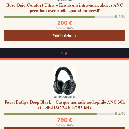
NOMADE
Bose QuietComfort Ultra – Écouteurs intra-auriculaires ANC
premium avec audio spatial immersif
8.2
/10
200 €
prix constaté
Voir la fiche →
VS
AUDIOPHILE
Focal Bathys Deep Black – Casque nomade audiophile ANC 30h
et USB-DAC 24 bits/192 kHz
8.4
/10
790 €
prix constaté