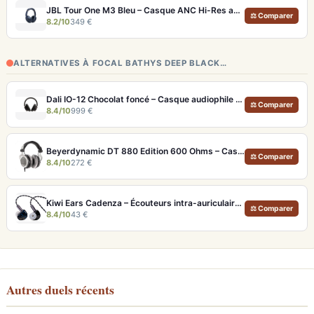
JBL Tour One M3 Bleu – Casque ANC Hi-Res avec autonomie 70h et son spatial
⚖ Comparer
8.2/10
349 €
ALTERNATIVES À FOCAL BATHYS DEEP BLACK…
Dali IO-12 Chocolat foncé – Casque audiophile Bluetooth 35h ANC
⚖ Comparer
8.4/10
999 €
Beyerdynamic DT 880 Edition 600 Ohms – Casque semi-ouvert neutre pour audiophiles et studio
⚖ Comparer
8.4/10
272 €
Kiwi Ears Cadenza – Écouteurs intra-auriculaires à driver Béryllium 10mm
⚖ Comparer
8.4/10
43 €
Autres duels récents