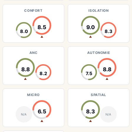
CONFORT
ISOLATION
8.5
9.0
8.0
8.3
▲
▲
ANC
AUTONOMIE
8.8
8.8
8.2
7.5
▲
▲
MICRO
SPATIAL
6.5
8.3
N/A
N/A
▲
▲