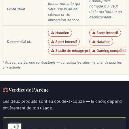
L'audiophile
joueur nomade qui
nomade qui veut
Profil idéal
veut une bulle de
de la perfection en
silence et de
déplacement.
immersion sonore.
⚠️ Natation
⚠️ Sport intensif
Déconseillé si…
⚠️ Sport intensif
⚠️ Natation
⚠️ Studio de mixage professionnel
⚠️ Gaming compétitif
* Prix constatés, non contractuels — consultez les sites marchands pour les
prix actuels.
⚖
Verdict de l'Arène
Les deux produits sont au coude-à-coude — le choix dépend
entièrement de ton usage.