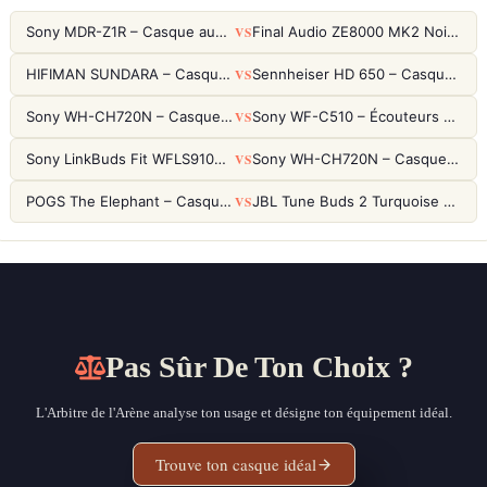
VS
Sony MDR-Z1R – Casque audiophile fermé haute résolution
Final Audio ZE8000 MK2 Noir – Écouteurs True Wireless audiophiles 8K Sound
VS
HIFIMAN SUNDARA – Casque Planar Magnetic Ouvert Over-Ear Audiophile
Sennheiser HD 650 – Casque audiophile ouvert pour l'écoute analytique
VS
Sony WH-CH720N – Casque ANC 35h, Ultra-léger (192g) avec Processeur V1
Sony WF-C510 – Écouteurs True Wireless compacts, autonomie 22h et multipoint
VS
Sony LinkBuds Fit WFLS910NW Blanc – Écouteurs Sport Ailes ANC
Sony WH-CH720N – Casque ANC 35h, Ultra-léger (192g) avec Processeur V1
VS
POGS The Elephant – Casque Filaire Enfants 85dB POGS-Safe™ (Éco-Responsable)
JBL Tune Buds 2 Turquoise – Écouteurs True Wireless avec ANC et autonomie 48h
Pas Sûr De Ton Choix ?
L'Arbitre de l'Arène analyse ton usage et désigne ton équipement idéal.
Trouve ton casque idéal