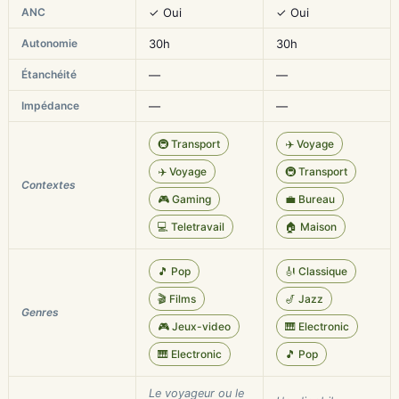
ANC
✓ Oui
✓ Oui
Autonomie
30h
30h
Étanchéité
—
—
Impédance
—
—
🚇 Transport
✈️ Voyage
✈️ Voyage
🚇 Transport
Contextes
🎮 Gaming
💼 Bureau
💻 Teletravail
🏠 Maison
🎵 Pop
🎻 Classique
🎬 Films
🎷 Jazz
Genres
🎮 Jeux-video
🎹 Electronic
🎹 Electronic
🎵 Pop
Le voyageur ou le