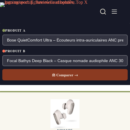
Passer
au
contenu
PRODUIT A
PRODUIT B
⚖ Comparer →