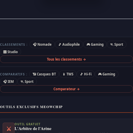
🎧 Nomade
🎵 Audiophile
🎮 Gaming
🏃 Sport
CLASSEMENTS :
🎛 Studio
Tous les classements →
📶 Casques BT
📱 TWS
🎵 Hi-Fi
🎮 Gaming
COMPARATIFS :
🎧 IEM
🏃 Sport
Comparateur →
OUTILS EXCLUSIFS MEOWCHIP
OUTIL GRATUIT
⚔
L'Arbitre de l'Arène