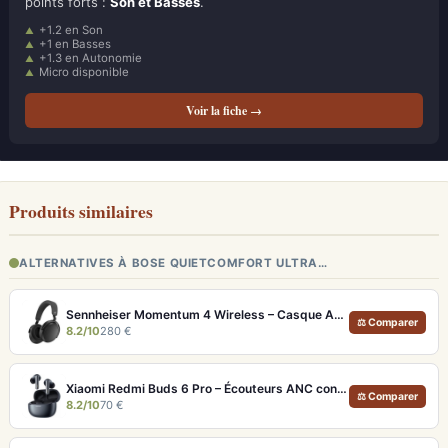
points forts :
Son et Basses
.
+1.2 en Son
+1 en Basses
+1.3 en Autonomie
Micro disponible
Voir la fiche →
Produits similaires
ALTERNATIVES À BOSE QUIETCOMFORT ULTRA…
Sennheiser Momentum 4 Wireless – Casque ANC avec autonomie record 60h et son audiophile
⚖ Comparer
8.2/10
280 €
Xiaomi Redmi Buds 6 Pro – Écouteurs ANC confortables au rapport qualité-prix solide
⚖ Comparer
8.2/10
70 €