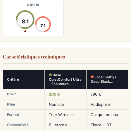
Q/PRIX
8.1
7.1
▲
Caractéristiques techniques
Bose
Focal Bathys
Critère
QuietComfort Ultra
Deep Black…
– Écouteurs…
Prix *
200 €
790 €
Pilier
Nomade
Audiophile
Format
True Wireless
Casque arceau
Connectivité
Bluetooth
Filaire + BT