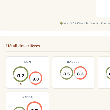
Dali IO-12 Chocolat foncé – Casq
Détail des critères
SON
BASSES
8.5
8.3
9.2
8.6
▲
Q/PRIX