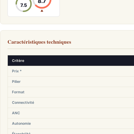
8.7
7.5
▲
Caractéristiques techniques
Critère
Prix *
Pilier
Format
Connectivité
ANC
Autonomie
Étanchéité