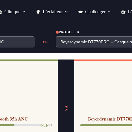
Clinique
L’éclaireur
Challenger
L’
PRODUIT B
VS
VS
etooth 35h ANC
Beyerdynamic DT770PRO
8.4
/10