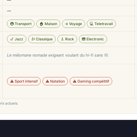
—
—
🚇 Transport
🏠 Maison
✈️ Voyage
💻 Teletravail
🎷 Jazz
🎻 Classique
🎸 Rock
🎹 Electronic
Le mélomane nomade exigeant voulant du hi-fi sans fil.
⚠️ Sport intensif
⚠️ Natation
⚠️ Gaming compétitif
rix actuels.