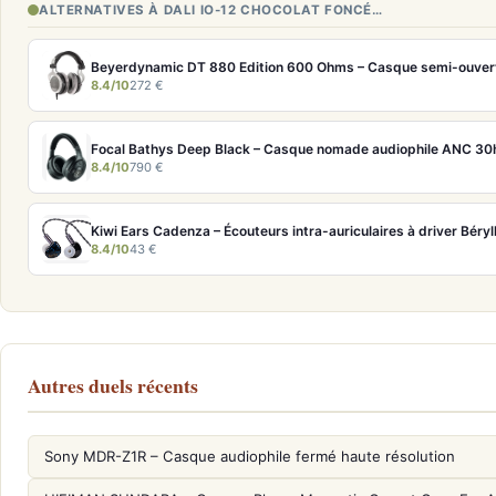
ALTERNATIVES À DALI IO-12 CHOCOLAT FONCÉ…
8.4/10
272 €
8.4/10
790 €
Kiwi Ears Cadenza – Écouteurs intra-auriculaires à driver Bér
8.4/10
43 €
Autres duels récents
Sony MDR-Z1R – Casque audiophile fermé haute résolution