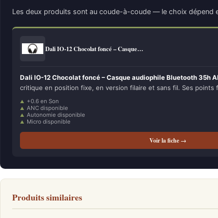
Les deux produits sont au coude-à-coude — le choix dépend e
Dali IO-12 Chocolat foncé – Casque…
Dali IO-12 Chocolat foncé – Casque audiophile Bluetooth 35h 
critique en position fixe, en version filaire et sans fil. Ses points 
+0.6 en Son
ANC disponible
Autonomie disponible
Micro disponible
Voir la fiche →
Produits similaires