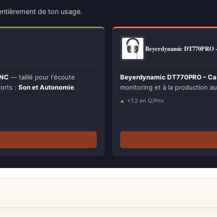
ntièrement de ton usage.
Beyerdynamic DT770PRO –
ANC
— taillé pour l'écoute
Beyerdynamic DT770PRO – Casqu
forts :
Son et Autonomie
.
monitoring et à la production aud
+1.2 en Q/Prix