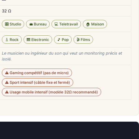
—
32 Ω
🎛️ Studio
💼 Bureau
💻 Teletravail
🏠 Maison
🎸 Rock
🎹 Electronic
🎵 Pop
🎬 Films
Le musicien ou ingénieur du son qui veut un monitoring précis et
isolé.
⚠️ Gaming compétitif (pas de micro)
⚠️ Sport intensif (câble fixe et fermé)
⚠️ Usage mobile intensif (modèle 32Ω recommandé)