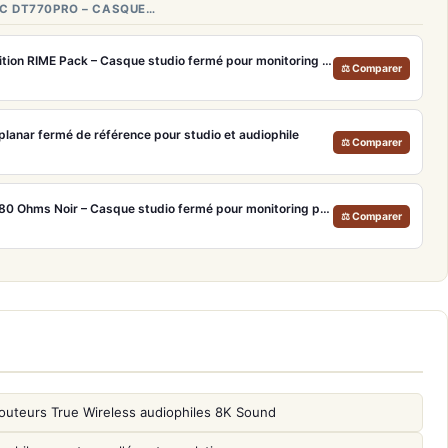
C DT770PRO – CASQUE…
Neumann NDH 20 Black Edition RIME Pack – Casque studio fermé pour monitoring pro et immersion binaurale
⚖ Comparer
anar fermé de référence pour studio et audiophile
⚖ Comparer
Beyerdynamic DT 770 Pro 80 Ohms Noir – Casque studio fermé pour monitoring précis
⚖ Comparer
outeurs True Wireless audiophiles 8K Sound