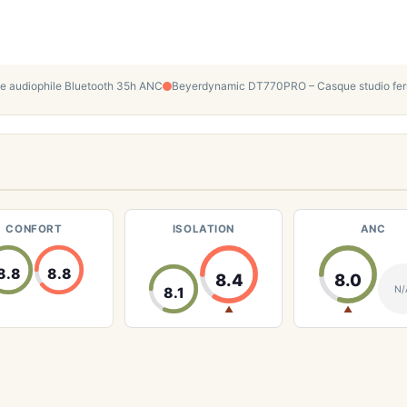
ue audiophile Bluetooth 35h ANC
Beyerdynamic DT770PRO – Casque studio fermé
CONFORT
ISOLATION
ANC
8.8
8.8
8.4
8.0
N/
8.1
▲
▲