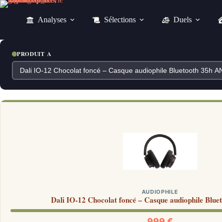
Passer
au
Analyses
Sélections
Duels
contenu
PRODUIT A
AUDIOPHILE
Dali IO-12 Chocolat foncé – Casque audiophile Blu
999 €