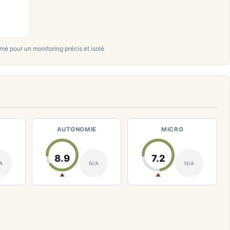
 pour un monitoring précis et isolé
AUTONOMIE
MICRO
8.9
7.2
A
N/A
N/A
▲
▲