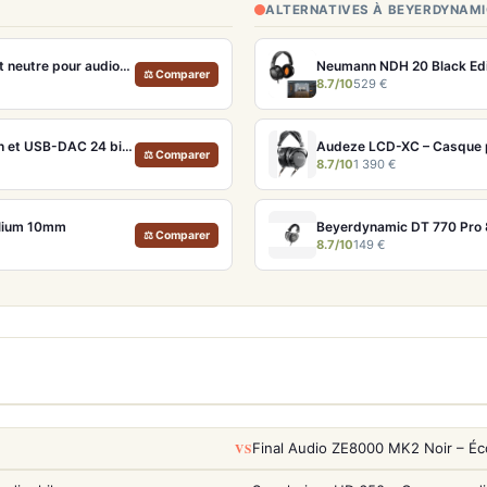
ALTERNATIVES À BEYERDYNAMI
Beyerdynamic DT 880 Edition 600 Ohms – Casque semi-ouvert neutre pour audiophiles et studio
⚖ Comparer
8.7/10
529 €
Focal Bathys Deep Black – Casque nomade audiophile ANC 30h et USB-DAC 24 bits/192 kHz
Audeze LCD-XC – Casque pl
⚖ Comparer
8.7/10
1 390 €
yllium 10mm
⚖ Comparer
8.7/10
149 €
VS
Final Audio ZE8000 MK2 Noir – Éc