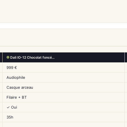
Dali IO-12 Chocolat foncé…
999 €
Audiophile
Casque arceau
Filaire + BT
✓ Oui
35h