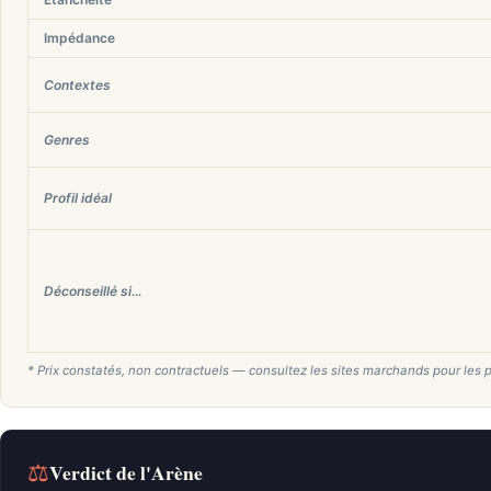
Impédance
Contextes
Genres
Profil idéal
Déconseillé si…
* Prix constatés, non contractuels — consultez les sites marchands pour les p
⚖
Verdict de l'Arène