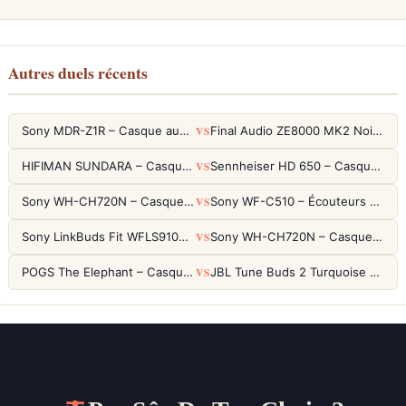
Autres duels récents
VS
Sony MDR-Z1R – Casque audiophile fermé haute résolution
Final Audio ZE8000 MK2 Noir – Écouteurs True Wireless audiophiles 8K Sound
VS
HIFIMAN SUNDARA – Casque Planar Magnetic Ouvert Over-Ear Audiophile
Sennheiser HD 650 – Casque audiophile ouvert pour l'écoute analytique
VS
Sony WH-CH720N – Casque ANC 35h, Ultra-léger (192g) avec Processeur V1
Sony WF-C510 – Écouteurs True Wireless compacts, autonomie 22h et multipoint
VS
Sony LinkBuds Fit WFLS910NW Blanc – Écouteurs Sport Ailes ANC
Sony WH-CH720N – Casque ANC 35h, Ultra-léger (192g) avec Processeur V1
VS
POGS The Elephant – Casque Filaire Enfants 85dB POGS-Safe™ (Éco-Responsable)
JBL Tune Buds 2 Turquoise – Écouteurs True Wireless avec ANC et autonomie 48h