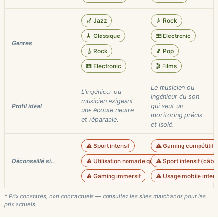
🎷 Jazz
🎸 Rock
🎻 Classique
🎹 Electronic
Genres
🎸 Rock
🎵 Pop
🎹 Electronic
🎬 Films
Le musicien ou
L'ingénieur ou
ingénieur du son
musicien exigeant
Profil idéal
qui veut un
une écoute neutre
monitoring précis
et réparable.
et isolé.
⚠️ Sport intensif
⚠️ Gaming compétitif 
Déconseillé si…
⚠️ Utilisation nomade quotidienne
⚠️ Sport intensif (câbl
⚠️ Gaming immersif
⚠️ Usage mobile inte
* Prix constatés, non contractuels — consultez les sites marchands pour les
prix actuels.