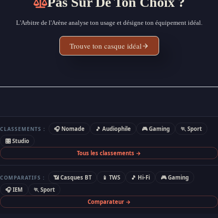
Pas Sûr De Ton Choix ?
L'Arbitre de l'Arène analyse ton usage et désigne ton équipement idéal.
Trouve ton casque idéal
🎧 Nomade
🎵 Audiophile
🎮 Gaming
🏃 Sport
CLASSEMENTS :
🎛 Studio
Tous les classements →
📶 Casques BT
📱 TWS
🎵 Hi-Fi
🎮 Gaming
COMPARATIFS :
🎧 IEM
🏃 Sport
Comparateur →