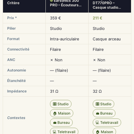
Earsonics 300
Critère
DT770PRO –
PRO – Écouteurs…
Casque studio…
Prix *
359 €
211 €
Pilier
Studio
Studio
Format
Intra-auriculaire
Casque arceau
Connectivité
Filaire
Filaire
ANC
✗ Non
✗ Non
Autonomie
— (filaire)
— (filaire)
Étanchéité
—
—
Impédance
31 Ω
32 Ω
🎛️ Studio
🎛️ Studio
🏠 Maison
💼 Bureau
Contextes
💼 Bureau
💻 Teletravail
💻 Teletravail
🏠 Maison