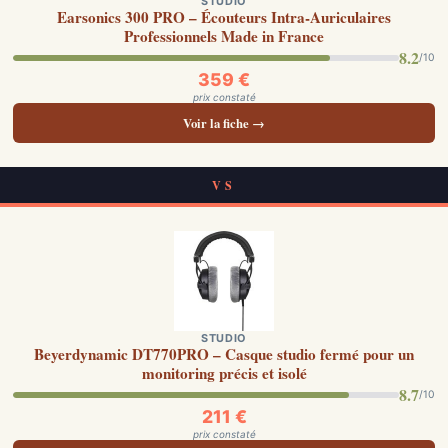
STUDIO
Earsonics 300 PRO – Écouteurs Intra-Auriculaires
Professionnels Made in France
8.2
/10
359 €
prix constaté
Voir la fiche →
VS
STUDIO
Beyerdynamic DT770PRO – Casque studio fermé pour un
monitoring précis et isolé
8.7
/10
211 €
prix constaté