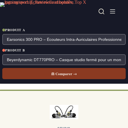
Passer
au
contenu
PRODUIT A
PRODUIT B
⚖ Comparer →