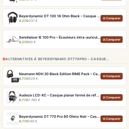
Beyerdynamic DT 100 16 Ohm Black – Casque studio fermé pour monitoring précis
⚖ Comparer
8.2/10
237 €
Sennheiser IE 100 Pro – Écouteurs intra-auriculaires transparents pour monitoring live
⚖ Comparer
8.2/10
90 €
ALTERNATIVES À BEYERDYNAMIC DT770PRO – CASQUE…
Neumann NDH 20 Black Edition RIME Pack – Casque studio fermé pour monitoring pro et immersion binaurale
⚖ Comparer
8.7/10
529 €
Audeze LCD-XC – Casque planar fermé de référence pour studio et audiophile
⚖ Comparer
8.7/10
1 390 €
Beyerdynamic DT 770 Pro 80 Ohms Noir – Casque studio fermé pour monitoring précis
⚖ Comparer
8.7/10
149 €