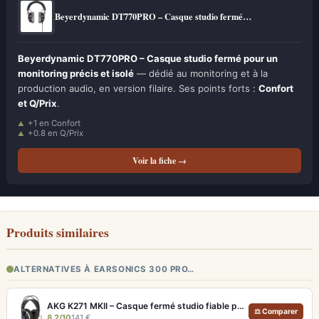
Beyerdynamic DT770PRO – Casque studio fermé…
Beyerdynamic DT770PRO – Casque studio fermé pour un
monitoring précis et isolé
— dédié au monitoring et à la
production audio, en version filaire. Ses points forts :
Confort
et Q/Prix
.
+1 en Confort
+0.8 en Q/Prix
Voir la fiche →
Produits similaires
ALTERNATIVES À EARSONICS 300 PRO…
AKG K271 MKII – Casque fermé studio fiable pour une écoute neutre
⚖ Comparer
8.2/10
141 €