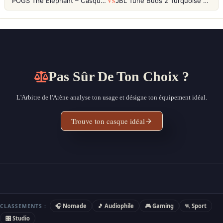
VS
POGS The Elephant – Casque Filaire Enfants 85dB POGS-Safe™ (Éco-Responsable)
JBL Tune Buds 2 Turquoise – Écouteurs True Wireless avec ANC et autonomie 48h
Pas Sûr De Ton Choix ?
L'Arbitre de l'Arène analyse ton usage et désigne ton équipement idéal.
Trouve ton casque idéal
🎧 Nomade
🎵 Audiophile
🎮 Gaming
🏃 Sport
CLASSEMENTS :
🎛 Studio