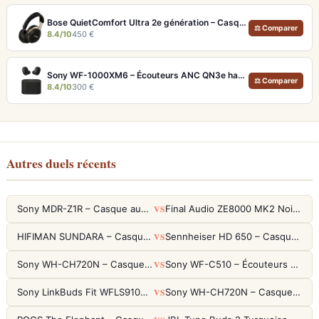
Bose QuietComfort Ultra 2e génération – Casque ANC premium avec son immersif spatial et 30h d'autonomie
⚖ Comparer
8.4/10
450 €
Sony WF-1000XM6 – Écouteurs ANC QN3e haute fidélité
⚖ Comparer
8.4/10
300 €
Autres duels récents
VS
Sony MDR-Z1R – Casque audiophile fermé haute résolution
Final Audio ZE8000 MK2 Noir – Écouteurs True Wireless audiophiles 8K Sound
VS
HIFIMAN SUNDARA – Casque Planar Magnetic Ouvert Over-Ear Audiophile
Sennheiser HD 650 – Casque audiophile ouvert pour l'écoute analytique
VS
Sony WH-CH720N – Casque ANC 35h, Ultra-léger (192g) avec Processeur V1
Sony WF-C510 – Écouteurs True Wireless compacts, autonomie 22h et multipoint
VS
Sony LinkBuds Fit WFLS910NW Blanc – Écouteurs Sport Ailes ANC
Sony WH-CH720N – Casque ANC 35h, Ultra-léger (192g) avec Processeur V1