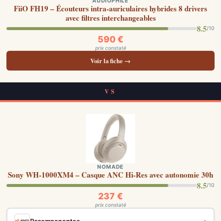
AUDIOPHILE
FiiO FH19 – Écouteurs intra-auriculaires hybrides 8 drivers
avec filtres interchangeables
8.5
/10
590 €
prix constaté
Voir la fiche →
VS
NOMADE
Sony WH-1000XM4 – Casque ANC Hi-Res avec autonomie 30h
8.5
/10
237 €
prix constaté