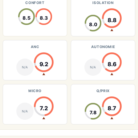
CONFORT
ISOLATION
8.5
8.3
8.8
8.0
▲
ANC
AUTONOMIE
9.2
8.6
N/A
N/A
▲
▲
MICRO
Q/PRIX
7.2
8.7
N/A
7.8
▲
▲