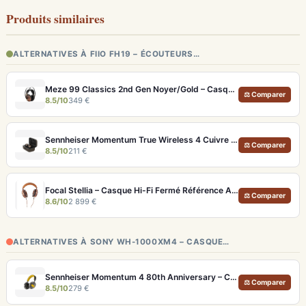
Produits similaires
ALTERNATIVES À FIIO FH19 – ÉCOUTEURS…
Meze 99 Classics 2nd Gen Noyer/Gold – Casque Hi-Fi bois artisanal et son balancé
⚖ Comparer
8.5/10
349 €
Sennheiser Momentum True Wireless 4 Cuivre – Écouteurs audiophiles aptX Lossless et ANC adaptatif
⚖ Comparer
8.5/10
211 €
Focal Stellia – Casque Hi-Fi Fermé Référence Audiophile Portable
⚖ Comparer
8.6/10
2 899 €
ALTERNATIVES À SONY WH-1000XM4 – CASQUE…
Sennheiser Momentum 4 80th Anniversary – Casque Bluetooth édition limitée 60h
⚖ Comparer
8.5/10
279 €