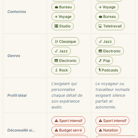
💼 Bureau
✈️ Voyage
Contextes
✈️ Voyage
💼 Bureau
🎛️ Studio
💻 Teletravail
🎻 Classique
🎷 Jazz
🎷 Jazz
🎹 Electronic
Genres
🎹 Electronic
🎵 Pop
🎸 Rock
🎙️ Podcasts
L'exigeant qui
Le voyageur ou
personnalise
travailleur nomade
Profil idéal
chaque détail de
exigeant silence
son expérience
parfait et
audio.
autonomie.
⚠️ Sport intensif
⚠️ Sport intensif
Déconseillé si…
⚠️ Budget serré
⚠️ Natation