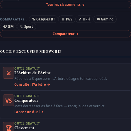
Tous les classements →
📶 Casques BT
📱 TWS
🎵 Hi-Fi
🎮 Gaming
COMPARATIFS :
🎧 IEM
🏃 Sport
Comparateur →
OUTILS EXCLUSIFS MEOWCHIP
OUTIL GRATUIT
⚔
L'Arbitre de l'Arène
Réponds à 3 questions. L'Arbitre désigne ton casque idéal.
Consulter l'Arbitre →
OUTIL GRATUIT
VS
Comparateur
Mets deux casques face à face — radar, jauges et verdict.
Lancer un duel →
OUTIL GRATUIT
🏆
Classement