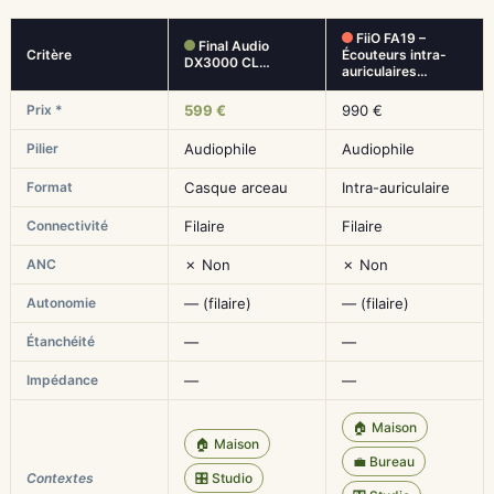
FiiO FA19 –
Final Audio
Critère
Écouteurs intra-
DX3000 CL…
auriculaires…
Prix *
599 €
990 €
Pilier
Audiophile
Audiophile
Format
Casque arceau
Intra-auriculaire
Connectivité
Filaire
Filaire
ANC
✗ Non
✗ Non
Autonomie
— (filaire)
— (filaire)
Étanchéité
—
—
Impédance
—
—
🏠 Maison
🏠 Maison
💼 Bureau
Contextes
🎛️ Studio