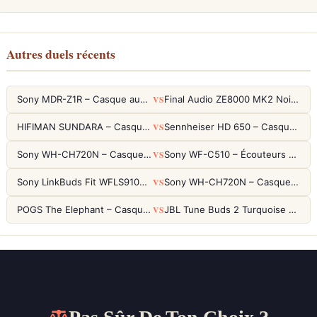
Autres duels récents
VS
Sony MDR-Z1R – Casque audiophile fermé haute résolution
Final Audio ZE8000 MK2 Noir – Écouteurs True Wireless audiophiles 8K Sound
VS
HIFIMAN SUNDARA – Casque Planar Magnetic Ouvert Over-Ear Audiophile
Sennheiser HD 650 – Casque audiophile ouvert pour l'écoute analytique
VS
Sony WH-CH720N – Casque ANC 35h, Ultra-léger (192g) avec Processeur V1
Sony WF-C510 – Écouteurs True Wireless compacts, autonomie 22h et multipoint
VS
Sony LinkBuds Fit WFLS910NW Blanc – Écouteurs Sport Ailes ANC
Sony WH-CH720N – Casque ANC 35h, Ultra-léger (192g) avec Processeur V1
VS
POGS The Elephant – Casque Filaire Enfants 85dB POGS-Safe™ (Éco-Responsable)
JBL Tune Buds 2 Turquoise – Écouteurs True Wireless avec ANC et autonomie 48h