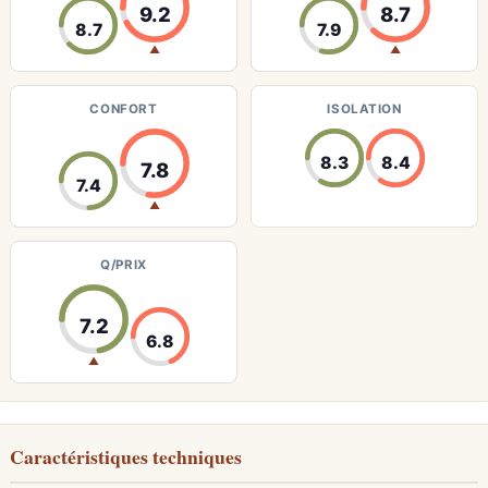
9.2
8.7
8.7
7.9
▲
▲
CONFORT
ISOLATION
8.3
8.4
7.8
7.4
▲
Q/PRIX
7.2
6.8
▲
Caractéristiques techniques