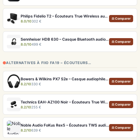
Philips Fidelio T2 – Écouteurs True Wireless audiophiles avec ANC et autonomie record
⚖ Comparer
8.0/10
302 €
Sennheiser HDB 630 – Casque Bluetooth audiophile 60h avec ANC adaptative
⚖ Comparer
8.0/10
499 €
ALTERNATIVES À FIIO FA19 – ÉCOUTEURS…
Bowers & Wilkins PX7 S2e – Casque audiophile sans fil ANC 30h
⚖ Comparer
8.2/10
330 €
Technics EAH-AZ100 Noir – Écouteurs True Wireless audiophiles avec drivers MFD et autonomie 29h
⚖ Comparer
8.2/10
255 €
Noble Audio FoKus Rex5 – Écouteurs TWS audiophiles tribrides
⚖ Comparer
8.2/10
639 €