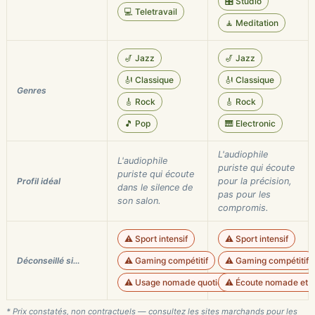
🎛️ Studio
💻 Teletravail
🧘 Meditation
🎷 Jazz
🎷 Jazz
🎻 Classique
🎻 Classique
Genres
🎸 Rock
🎸 Rock
🎵 Pop
🎹 Electronic
L'audiophile
L'audiophile
puriste qui écoute
puriste qui écoute
Profil idéal
pour la précision,
dans le silence de
pas pour les
son salon.
compromis.
⚠️ Sport intensif
⚠️ Sport intensif
Déconseillé si…
⚠️ Gaming compétitif
⚠️ Gaming compétitif
⚠️ Usage nomade quotidien
⚠️ Écoute nomade et 
* Prix constatés, non contractuels — consultez les sites marchands pour les