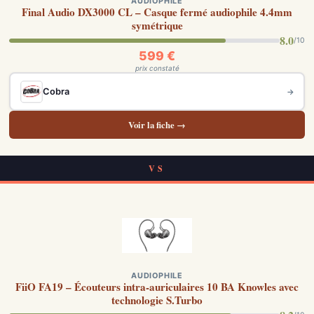
AUDIOPHILE
Final Audio DX3000 CL – Casque fermé audiophile 4.4mm
symétrique
8.0
/10
599 €
prix constaté
Cobra
→
Voir la fiche →
VS
AUDIOPHILE
FiiO FA19 – Écouteurs intra-auriculaires 10 BA Knowles avec
technologie S.Turbo