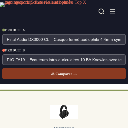
Passer
au
contenu
PRODUIT A
PRODUIT B
⚖ Comparer →