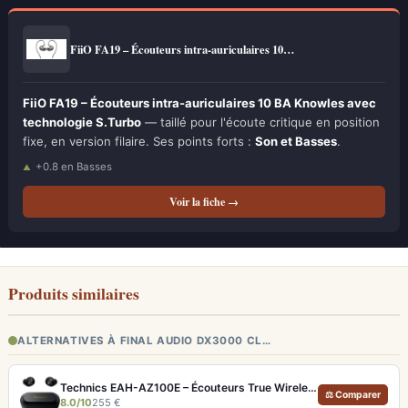
FiiO FA19 – Écouteurs intra-auriculaires 10…
FiiO FA19 – Écouteurs intra-auriculaires 10 BA Knowles avec
technologie S.Turbo
— taillé pour l'écoute critique en position
fixe, en version filaire. Ses points forts :
Son et Basses
.
+0.8 en Basses
Voir la fiche →
Produits similaires
ALTERNATIVES À FINAL AUDIO DX3000 CL…
Technics EAH-AZ100E – Écouteurs True Wireless Hi-Res avec ANC adaptative et Dolby Atmos
⚖ Comparer
8.0/10
255 €