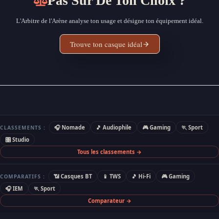
Pas Sûr De Ton Choix ?
L'Arbitre de l'Arène analyse ton usage et désigne ton équipement idéal.
Trouve ton casque idéal
🎧 Nomade
🎵 Audiophile
🎮 Gaming
🏃 Sport
CLASSEMENTS :
🎛 Studio
Tous les classements →
📶 Casques BT
📱 TWS
🎵 Hi-Fi
🎮 Gaming
COMPARATIFS :
🎧 IEM
🏃 Sport
Comparateur →