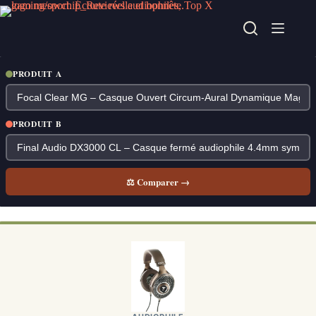
Passer
au
contenu
PRODUIT A
PRODUIT B
⚖ Comparer →