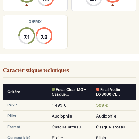
▲
▲
Q/PRIX
7.1
7.2
Caractéristiques techniques
Focal Clear MG –
Final Audio
Critère
Casque…
DX3000 CL…
Prix *
1 499 €
599 €
Pilier
Audiophile
Audiophile
Format
Casque arceau
Casque arceau
Connectivité
Filaire
Filaire