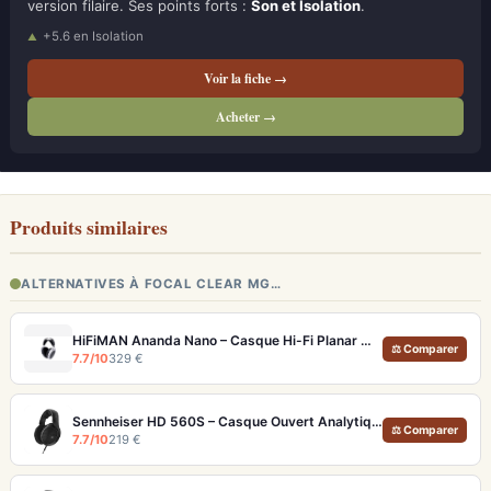
version filaire. Ses points forts :
Son et Isolation
.
+5.6 en Isolation
Voir la fiche →
Acheter →
Produits similaires
ALTERNATIVES À FOCAL CLEAR MG…
HiFiMAN Ananda Nano – Casque Hi-Fi Planar Magnétique Ouvert
⚖ Comparer
7.7/10
329 €
Sennheiser HD 560S – Casque Ouvert Analytique Hi-Fi et Monitoring
⚖ Comparer
7.7/10
219 €