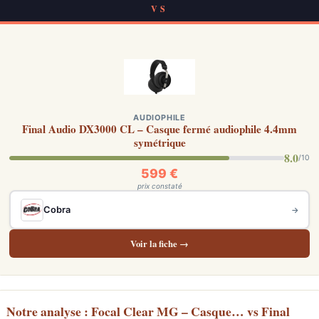
VS
AUDIOPHILE
Final Audio DX3000 CL – Casque fermé audiophile 4.4mm
symétrique
8.0
/10
599 €
prix constaté
Cobra
→
Voir la fiche →
Notre analyse : Focal Clear MG – Casque… vs Final