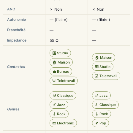
ANC
✗ Non
✗ Non
Autonomie
— (filaire)
— (filaire)
Étanchéité
—
—
Impédance
55 Ω
—
🎛️ Studio
🏠 Maison
🏠 Maison
Contextes
🎛️ Studio
💼 Bureau
💻 Teletravail
💻 Teletravail
🎻 Classique
🎷 Jazz
🎷 Jazz
🎻 Classique
Genres
🎸 Rock
🎸 Rock
🎹 Electronic
🎵 Pop