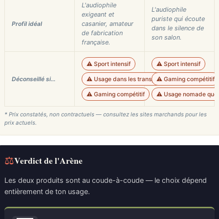
L'audiophile
L'audiophile
exigeant et
puriste qui écoute
Profil idéal
casanier, amateur
dans le silence de
de fabrication
son salon.
française.
⚠️ Sport intensif
⚠️ Sport intensif
Déconseillé si…
⚠️ Usage dans les transports
⚠️ Gaming compétitif
⚠️ Gaming compétitif
⚠️ Usage nomade quot
* Prix constatés, non contractuels — consultez les sites marchands pour les
prix actuels.
⚖
Verdict de l'Arène
Les deux produits sont au coude-à-coude — le choix dépend
entièrement de ton usage.