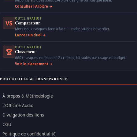
Réponds à 3 questions. L'Arbitre désigne ton casque idéal.
Consulter l'Arbitre →
OUTIL GRATUIT
VS
Comparateur
Mets deux casques face à face — radar, jauges et verdict.
Lancer un duel →
OUTIL GRATUIT
🏆
Classement
660+ casques notés sur 12 critères, filtrables par usage et budget.
Voir le classement →
PROTOCOLES & TRANSPARENCE
À propos & Méthodologie
L'Officine Audio
Divulgation des liens
CGU
Politique de confidentialité