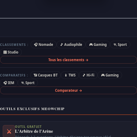
🎧 Nomade
🎵 Audiophile
🎮 Gaming
🏃 Sport
CLASSEMENTS :
🎛 Studio
Tous les classements →
📶 Casques BT
📱 TWS
🎵 Hi-Fi
🎮 Gaming
COMPARATIFS :
🎧 IEM
🏃 Sport
Comparateur →
OUTILS EXCLUSIFS MEOWCHIP
OUTIL GRATUIT
⚔
L'Arbitre de l'Arène