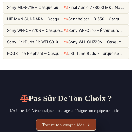
VS
Sony MDR-Z1R – Casque audiophile fermé haute résolution
Final Audio ZE8000 MK2 Noir – Écouteurs True Wireless audiophiles 8K Sound
VS
HIFIMAN SUNDARA – Casque Planar Magnetic Ouvert Over-Ear Audiophile
Sennheiser HD 650 – Casque audiophile ouvert pour l'écoute analytique
VS
Sony WH-CH720N – Casque ANC 35h, Ultra-léger (192g) avec Processeur V1
Sony WF-C510 – Écouteurs True Wireless compacts, autonomie 22h et multipoint
VS
Sony LinkBuds Fit WFLS910NW Blanc – Écouteurs Sport Ailes ANC
Sony WH-CH720N – Casque ANC 35h, Ultra-léger (192g) avec Processeur V1
VS
POGS The Elephant – Casque Filaire Enfants 85dB POGS-Safe™ (Éco-Responsable)
JBL Tune Buds 2 Turquoise – Écouteurs True Wireless avec ANC et autonomie 48h
Pas Sûr De Ton Choix ?
L'Arbitre de l'Arène analyse ton usage et désigne ton équipement idéal.
Trouve ton casque idéal