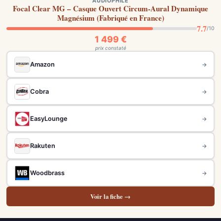
AUDIOPHILE
Focal Clear MG – Casque Ouvert Circum-Aural Dynamique
Magnésium (Fabriqué en France)
7.7
/10
1 499 €
prix constaté
Amazon
→
Cobra
→
EasyLounge
→
Rakuten
→
Woodbrass
→
Voir la fiche →