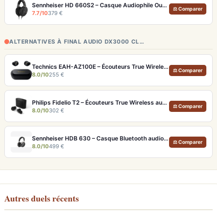
Sennheiser HD 660S2 – Casque Audiophile Ouvert 300Ω, Basses Améliorées
⚖ Comparer
7.7/10
379 €
ALTERNATIVES À FINAL AUDIO DX3000 CL…
Technics EAH-AZ100E – Écouteurs True Wireless Hi-Res avec ANC adaptative et Dolby Atmos
⚖ Comparer
8.0/10
255 €
Philips Fidelio T2 – Écouteurs True Wireless audiophiles avec ANC et autonomie record
⚖ Comparer
8.0/10
302 €
Sennheiser HDB 630 – Casque Bluetooth audiophile 60h avec ANC adaptative
⚖ Comparer
8.0/10
499 €
Autres duels récents