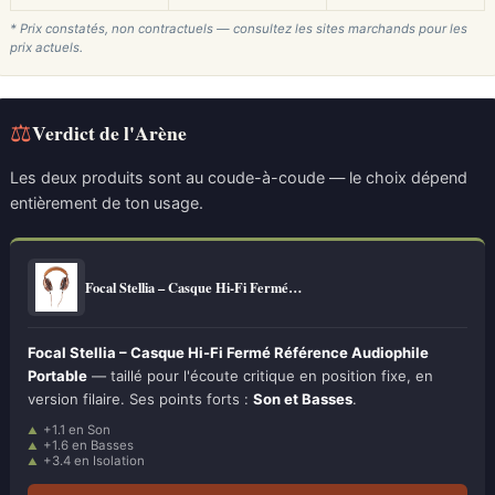
* Prix constatés, non contractuels — consultez les sites marchands pour les
prix actuels.
⚖
Verdict de l'Arène
Les deux produits sont au coude-à-coude — le choix dépend
entièrement de ton usage.
Focal Stellia – Casque Hi-Fi Fermé…
Focal Stellia – Casque Hi-Fi Fermé Référence Audiophile
Portable
— taillé pour l'écoute critique en position fixe, en
version filaire. Ses points forts :
Son et Basses
.
+1.1 en Son
+1.6 en Basses
+3.4 en Isolation