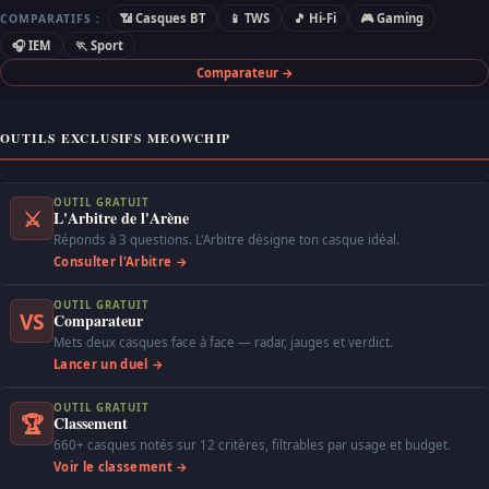
📶 Casques BT
📱 TWS
🎵 Hi-Fi
🎮 Gaming
COMPARATIFS :
🎧 IEM
🏃 Sport
Comparateur →
OUTILS EXCLUSIFS MEOWCHIP
OUTIL GRATUIT
⚔
L'Arbitre de l'Arène
Réponds à 3 questions. L'Arbitre désigne ton casque idéal.
Consulter l'Arbitre →
OUTIL GRATUIT
VS
Comparateur
Mets deux casques face à face — radar, jauges et verdict.
Lancer un duel →
OUTIL GRATUIT
🏆
Classement
660+ casques notés sur 12 critères, filtrables par usage et budget.
Voir le classement →