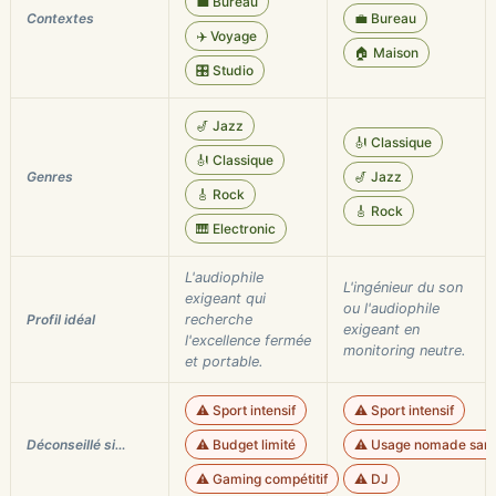
💼 Bureau
Contextes
💼 Bureau
✈️ Voyage
🏠 Maison
🎛️ Studio
🎷 Jazz
🎻 Classique
🎻 Classique
Genres
🎷 Jazz
🎸 Rock
🎸 Rock
🎹 Electronic
L'audiophile
L'ingénieur du son
exigeant qui
ou l'audiophile
Profil idéal
recherche
exigeant en
l'excellence fermée
monitoring neutre.
et portable.
⚠️ Sport intensif
⚠️ Sport intensif
Déconseillé si…
⚠️ Budget limité
⚠️ Usage nomade sans
⚠️ Gaming compétitif
⚠️ DJ