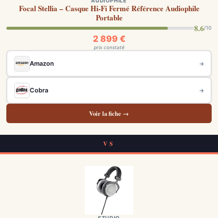
AUDIOPHILE
Focal Stellia – Casque Hi-Fi Fermé Référence Audiophile
Portable
8.6
/10
2 899 €
prix constaté
Amazon
→
Cobra
→
Voir la fiche →
VS