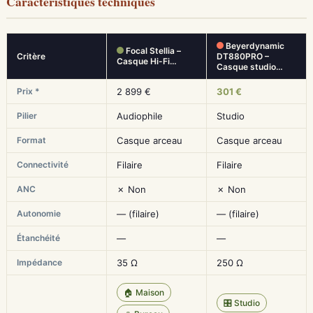
Caractéristiques techniques
Beyerdynamic
Focal Stellia –
Critère
DT880PRO –
Casque Hi-Fi…
Casque studio…
Prix *
2 899 €
301 €
Pilier
Audiophile
Studio
Format
Casque arceau
Casque arceau
Connectivité
Filaire
Filaire
ANC
✗ Non
✗ Non
Autonomie
— (filaire)
— (filaire)
Étanchéité
—
—
Impédance
35 Ω
250 Ω
🏠 Maison
🎛️ Studio