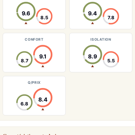
9.6
9.4
8.5
7.8
▲
▲
CONFORT
ISOLATION
9.1
8.9
8.7
5.5
▲
▲
Q/PRIX
8.4
6.8
▲