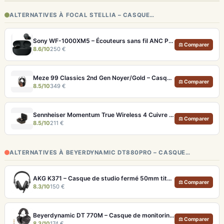
ALTERNATIVES À FOCAL STELLIA – CASQUE…
Sony WF-1000XM5 – Écouteurs sans fil ANC Premium et LDAC
⚖ Comparer
8.6/10
250 €
Meze 99 Classics 2nd Gen Noyer/Gold – Casque Hi-Fi bois artisanal et son balancé
⚖ Comparer
8.5/10
349 €
Sennheiser Momentum True Wireless 4 Cuivre – Écouteurs audiophiles aptX Lossless et ANC adaptatif
⚖ Comparer
8.5/10
211 €
ALTERNATIVES À BEYERDYNAMIC DT880PRO – CASQUE…
AKG K371 – Casque de studio fermé 50mm titane, réponse 5Hz-50kHz
⚖ Comparer
8.3/10
150 €
Beyerdynamic DT 770M – Casque de monitoring fermé 80 Ohm pour studio
⚖ Comparer
8.3/10
174 €