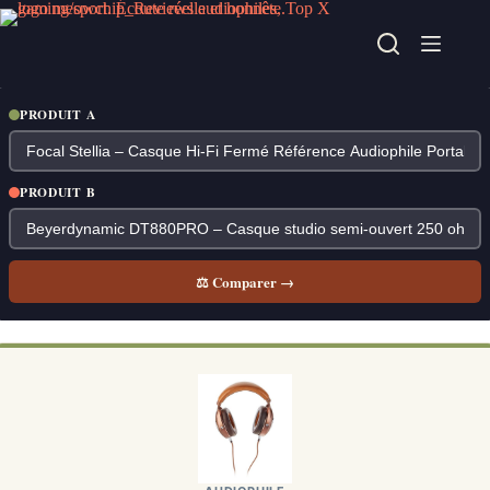
Passer
au
contenu
PRODUIT A
PRODUIT B
⚖ Comparer →