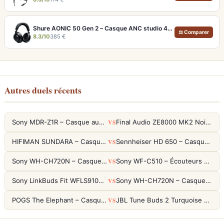
Shure AONIC 50 Gen 2 – Casque ANC studio 40h et audio haute résolution USB
⚖ Comparer
8.3/10
385 €
Autres duels récents
VS
Sony MDR-Z1R – Casque audiophile fermé haute résolution
Final Audio ZE8000 MK2 Noir – Écouteurs True Wireless audiophiles 8K Sound
VS
HIFIMAN SUNDARA – Casque Planar Magnetic Ouvert Over-Ear Audiophile
Sennheiser HD 650 – Casque audiophile ouvert pour l'écoute analytique
VS
Sony WH-CH720N – Casque ANC 35h, Ultra-léger (192g) avec Processeur V1
Sony WF-C510 – Écouteurs True Wireless compacts, autonomie 22h et multipoint
VS
Sony LinkBuds Fit WFLS910NW Blanc – Écouteurs Sport Ailes ANC
Sony WH-CH720N – Casque ANC 35h, Ultra-léger (192g) avec Processeur V1
VS
POGS The Elephant – Casque Filaire Enfants 85dB POGS-Safe™ (Éco-Responsable)
JBL Tune Buds 2 Turquoise – Écouteurs True Wireless avec ANC et autonomie 48h