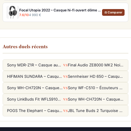
Focal Utopia 2022 – Casque hi-fi ouvert dôme Béryllium pur
⚖ Comparer
7.6/10
4 990 €
Autres duels récents
VS
Sony MDR-Z1R – Casque audiophile fermé haute résolution
Final Audio ZE8000 MK2 Noir – Écouteurs True Wireless audiophiles 8K Sound
VS
HIFIMAN SUNDARA – Casque Planar Magnetic Ouvert Over-Ear Audiophile
Sennheiser HD 650 – Casque audiophile ouvert pour l'écoute analytique
VS
Sony WH-CH720N – Casque ANC 35h, Ultra-léger (192g) avec Processeur V1
Sony WF-C510 – Écouteurs True Wireless compacts, autonomie 22h et multipoint
VS
Sony LinkBuds Fit WFLS910NW Blanc – Écouteurs Sport Ailes ANC
Sony WH-CH720N – Casque ANC 35h, Ultra-léger (192g) avec Processeur V1
VS
POGS The Elephant – Casque Filaire Enfants 85dB POGS-Safe™ (Éco-Responsable)
JBL Tune Buds 2 Turquoise – Écouteurs True Wireless avec ANC et autonomie 48h