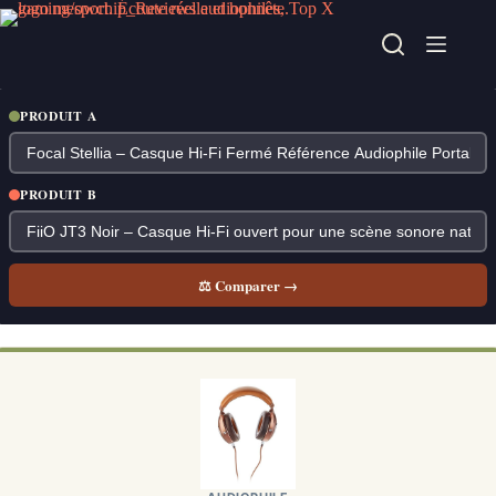
Passer
au
contenu
PRODUIT A
PRODUIT B
⚖ Comparer →