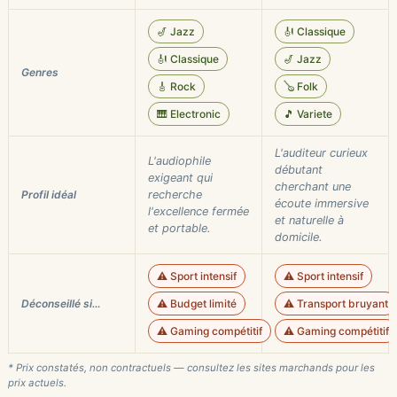
🎷 Jazz
🎻 Classique
🎻 Classique
🎷 Jazz
Genres
🎸 Rock
🪕 Folk
🎹 Electronic
🎵 Variete
L'auditeur curieux
L'audiophile
débutant
exigeant qui
cherchant une
Profil idéal
recherche
écoute immersive
l'excellence fermée
et naturelle à
et portable.
domicile.
⚠️ Sport intensif
⚠️ Sport intensif
Déconseillé si…
⚠️ Budget limité
⚠️ Transport bruyant
⚠️ Gaming compétitif
⚠️ Gaming compétitif
* Prix constatés, non contractuels — consultez les sites marchands pour les
prix actuels.