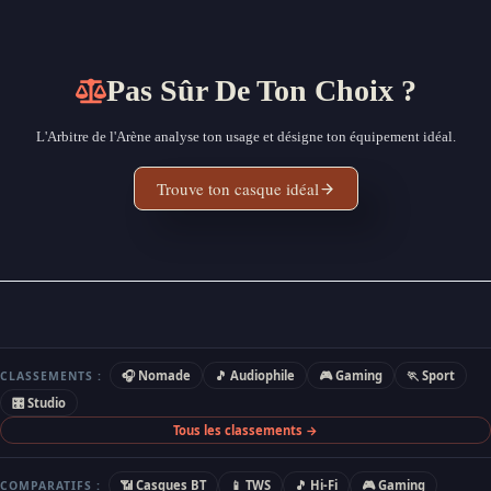
Pas Sûr De Ton Choix ?
L'Arbitre de l'Arène analyse ton usage et désigne ton équipement idéal.
Trouve ton casque idéal
🎧 Nomade
🎵 Audiophile
🎮 Gaming
🏃 Sport
CLASSEMENTS :
🎛 Studio
Tous les classements →
📶 Casques BT
📱 TWS
🎵 Hi-Fi
🎮 Gaming
COMPARATIFS :