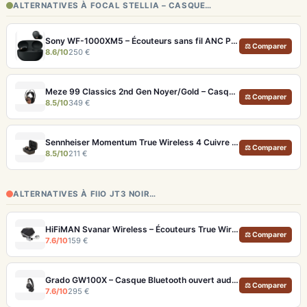
ALTERNATIVES À FOCAL STELLIA – CASQUE…
Sony WF-1000XM5 – Écouteurs sans fil ANC Premium et LDAC
⚖ Comparer
8.6/10
250 €
Meze 99 Classics 2nd Gen Noyer/Gold – Casque Hi-Fi bois artisanal et son balancé
⚖ Comparer
8.5/10
349 €
Sennheiser Momentum True Wireless 4 Cuivre – Écouteurs audiophiles aptX Lossless et ANC adaptatif
⚖ Comparer
8.5/10
211 €
ALTERNATIVES À FIIO JT3 NOIR…
HiFiMAN Svanar Wireless – Écouteurs True Wireless audiophiles avec DAC Himalaya et ANC
⚖ Comparer
7.6/10
159 €
Grado GW100X – Casque Bluetooth ouvert audiophile 46h
⚖ Comparer
7.6/10
295 €