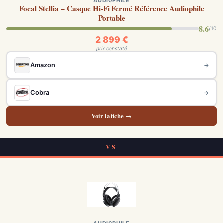
AUDIOPHILE
Focal Stellia – Casque Hi-Fi Fermé Référence Audiophile
Portable
8.6
/10
2 899 €
prix constaté
Amazon
→
Cobra
→
Voir la fiche →
VS