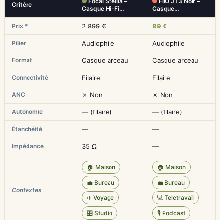
Focal Stellia –
FiiO JT3 Noir –
Critère
Casque Hi-Fi…
Casque…
Prix *
2 899 €
89 €
Pilier
Audiophile
Audiophile
Format
Casque arceau
Casque arceau
Connectivité
Filaire
Filaire
ANC
✗ Non
✗ Non
Autonomie
— (filaire)
— (filaire)
Étanchéité
—
—
Impédance
35 Ω
—
🏠 Maison
🏠 Maison
💼 Bureau
💼 Bureau
Contextes
✈️ Voyage
💻 Teletravail
🎛️ Studio
🎙️ Podcast