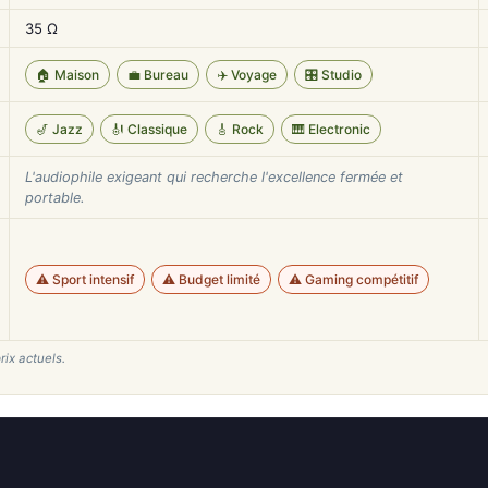
35 Ω
🏠 Maison
💼 Bureau
✈️ Voyage
🎛️ Studio
🎷 Jazz
🎻 Classique
🎸 Rock
🎹 Electronic
L'audiophile exigeant qui recherche l'excellence fermée et
portable.
⚠️ Sport intensif
⚠️ Budget limité
⚠️ Gaming compétitif
rix actuels.