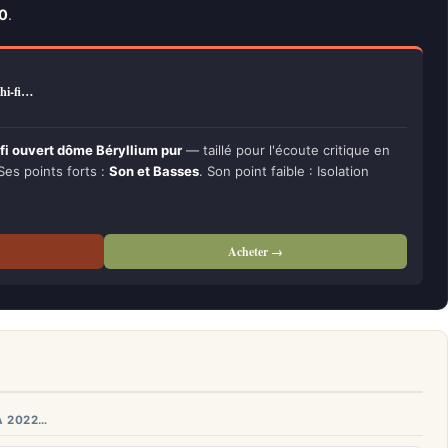
10
.
 hi-fi…
fi ouvert dôme Béryllium pur
— taillé pour l'écoute critique en
 Ses points forts :
Son et Basses
. Son point faible : Isolation
Acheter →
A 2022…