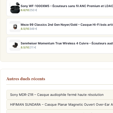
Sony WF-1000XM5 – Écouteurs sans fil ANC Premium et LDA
8.6/10
250 €
Meze 99 Classics 2nd Gen Noyer/Gold – Casque Hi-Fi bois arti
8.5/10
349 €
8.5/10
211 €
Autres duels récents
Sony MDR-Z1R – Casque audiophile fermé haute résolution
HIFIMAN SUNDARA – Casque Planar Magnetic Ouvert Over-Ear A