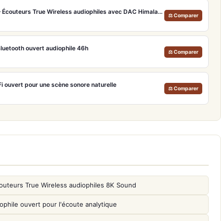
HiFiMAN Svanar Wireless – Écouteurs True Wireless audiophiles avec DAC Himalaya et ANC
⚖ Comparer
uetooth ouvert audiophile 46h
⚖ Comparer
Fi ouvert pour une scène sonore naturelle
⚖ Comparer
outeurs True Wireless audiophiles 8K Sound
phile ouvert pour l'écoute analytique