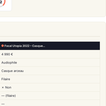
2
Focal Utopia 2022 – Casque…
4 990 €
Audiophile
Casque arceau
Filaire
✗ Non
— (filaire)
—