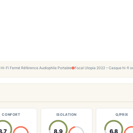
e Hi-Fi Fermé Référence Audiophile Portable
Focal Utopia 2022 – Casque hi-fi o
CONFORT
ISOLATION
Q/PRIX
8.7
8.9
6.8