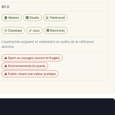
80 Ω
🏠 Maison
🎛️ Studio
💻 Teletravail
🎻 Classique
🎷 Jazz
🎹 Electronic
L'audiophile exigeant et sédentaire en quête de la référence
absolue.
⚠️ Sport ou voyages (ouvert et fragile)
⚠️ Environnements bruyants
⚠️ Public visant une valeur pratique