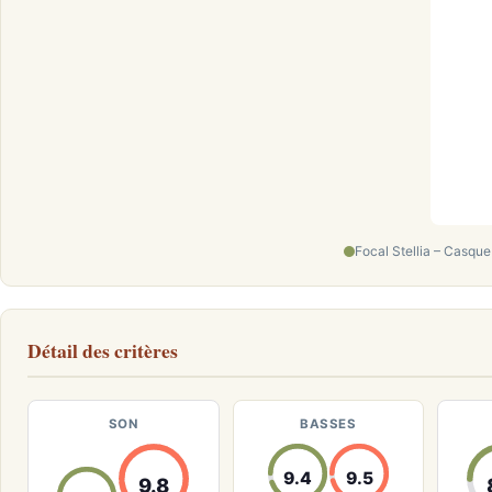
Focal Stellia – Casqu
Détail des critères
SON
BASSES
9.4
9.5
9.8