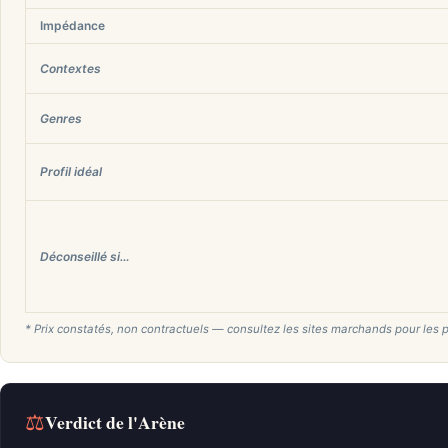
Impédance
Contextes
Genres
Profil idéal
Déconseillé si…
* Prix constatés, non contractuels — consultez les sites marchands pour les p
⚖
Verdict de l'Arène