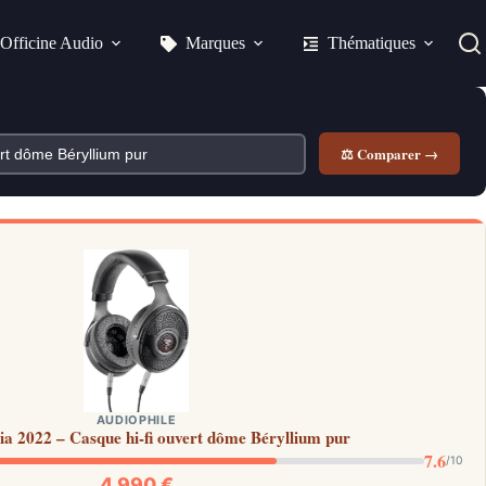
Officine Audio
Marques
Thématiques
⚖ Comparer →
AUDIOPHILE
ia 2022 – Casque hi-fi ouvert dôme Béryllium pur
7.6
/10
4 990 €