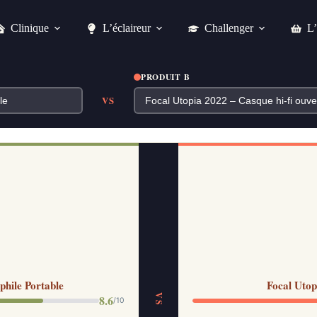
Clinique
L’éclaireur
Challenger
L’
PRODUIT B
VS
phile Portable
Focal Utop
VS
8.6
/10