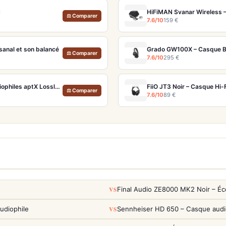
C
⚖ Comparer
7.6/10
159 €
sanal et son balancé
Grado GW100X – Casque Bl
⚖ Comparer
7.6/10
295 €
Sennheiser Momentum True Wireless 4 Cuivre – Écouteurs audiophiles aptX Lossless et ANC adaptatif
FiiO JT3 Noir – Casque Hi-
⚖ Comparer
7.6/10
89 €
VS
Final Audio ZE8000 MK2 Noir – Éc
VS
udiophile
Sennheiser HD 650 – Casque audio