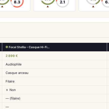
8.3
2.1
6.
▲
▲
▲
Focal Stellia – Casque Hi-Fi…
2 899 €
Audiophile
Casque arceau
Filaire
✗ Non
— (filaire)
—