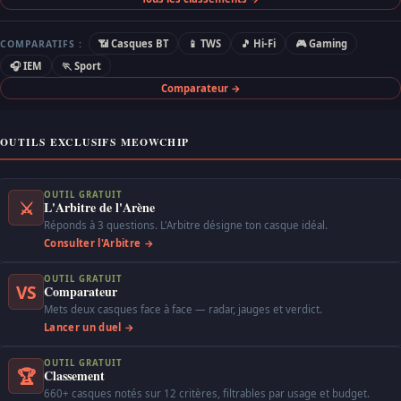
📶 Casques BT
📱 TWS
🎵 Hi-Fi
🎮 Gaming
COMPARATIFS :
🎧 IEM
🏃 Sport
Comparateur →
OUTILS EXCLUSIFS MEOWCHIP
OUTIL GRATUIT
⚔
L'Arbitre de l'Arène
Réponds à 3 questions. L'Arbitre désigne ton casque idéal.
Consulter l'Arbitre →
OUTIL GRATUIT
VS
Comparateur
Mets deux casques face à face — radar, jauges et verdict.
Lancer un duel →
OUTIL GRATUIT
🏆
Classement
660+ casques notés sur 12 critères, filtrables par usage et budget.