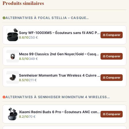
Produits similaires
ALTERNATIVES À FOCAL STELLIA – CASQUE…
Sony WF-1000XM5 – Écouteurs sans fil ANC Premium et LDAC
⚖ Comparer
8.6/10
250 €
Meze 99 Classics 2nd Gen Noyer/Gold – Casque Hi-Fi bois artisanal et son balancé
⚖ Comparer
8.5/10
349 €
Sennheiser Momentum True Wireless 4 Cuivre – Écouteurs audiophiles aptX Lossless et ANC adaptatif
⚖ Comparer
8.5/10
211 €
ALTERNATIVES À SENNHEISER MOMENTUM 4 WIRELESS…
Xiaomi Redmi Buds 6 Pro – Écouteurs ANC confortables au rapport qualité-prix solide
⚖ Comparer
8.2/10
70 €