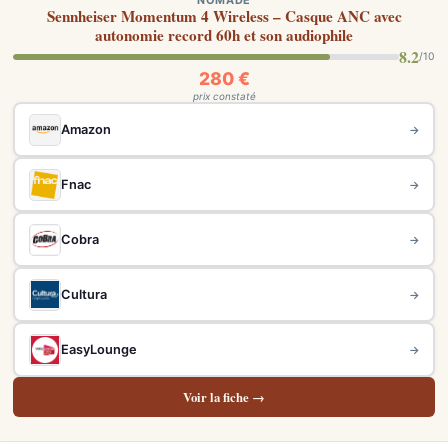
NOMADE
Sennheiser Momentum 4 Wireless – Casque ANC avec
autonomie record 60h et son audiophile
8.2
/10
280 €
prix constaté
Amazon
→
Fnac
→
Cobra
→
Cultura
→
EasyLounge
→
Voir la fiche →