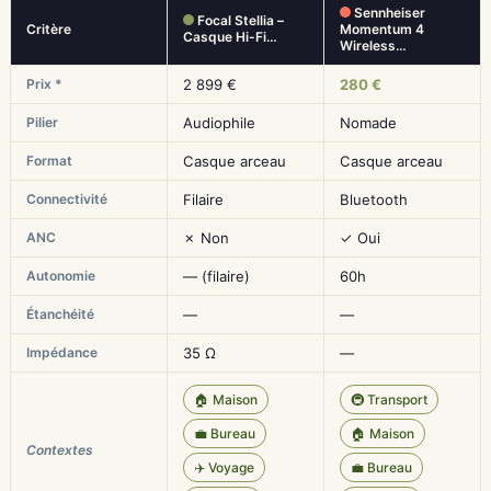
Sennheiser
Focal Stellia –
Critère
Momentum 4
Casque Hi-Fi…
Wireless…
Prix *
2 899 €
280 €
Pilier
Audiophile
Nomade
Format
Casque arceau
Casque arceau
Connectivité
Filaire
Bluetooth
ANC
✗ Non
✓ Oui
Autonomie
— (filaire)
60h
Étanchéité
—
—
Impédance
35 Ω
—
🏠 Maison
🚇 Transport
💼 Bureau
🏠 Maison
Contextes
✈️ Voyage
💼 Bureau