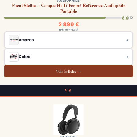
AUDIOPHILE
Focal Stellia – Casque Hi-Fi Fermé Référence Audiophile
Portable
8.6
/10
2 899 €
prix constaté
Amazon
→
Cobra
→
Voir la fiche →
VS