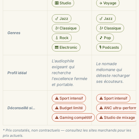
🎛️ Studio
✈️ Voyage
🎷 Jazz
🎷 Jazz
🎻 Classique
🎻 Classique
Genres
🎸 Rock
🎵 Pop
🎹 Electronic
🎙️ Podcasts
L'audiophile
Le nomade
exigeant qui
mélomane qui
Profil idéal
recherche
déteste recharger
l'excellence fermée
ses écouteurs.
et portable.
⚠️ Sport intensif
⚠️ Sport intensif
Déconseillé si…
⚠️ Budget limité
⚠️ ANC ultra-perform
⚠️ Gaming compétitif
⚠️ Studio de mixage
* Prix constatés, non contractuels — consultez les sites marchands pour les
prix actuels.