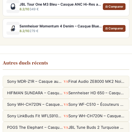
JBL Tour One M3 Bleu – Casque ANC Hi-Res avec autonomie 70h et son spatial
⚖ Comparer
8.2/10
349 €
Sennheiser Momentum 4 Denim – Casque Bluetooth ANC avec autonomie record 60h
⚖ Comparer
8.2/10
279 €
Autres duels récents
VS
Sony MDR-Z1R – Casque audiophile fermé haute résolution
Final Audio ZE8000 MK2 Noir – Écouteurs True Wireless audiophiles 8K Sound
VS
HIFIMAN SUNDARA – Casque Planar Magnetic Ouvert Over-Ear Audiophile
Sennheiser HD 650 – Casque audiophile ouvert pour l'écoute analytique
VS
Sony WH-CH720N – Casque ANC 35h, Ultra-léger (192g) avec Processeur V1
Sony WF-C510 – Écouteurs True Wireless compacts, autonomie 22h et multipoint
VS
Sony LinkBuds Fit WFLS910NW Blanc – Écouteurs Sport Ailes ANC
Sony WH-CH720N – Casque ANC 35h, Ultra-léger (192g) avec Processeur V1
VS
POGS The Elephant – Casque Filaire Enfants 85dB POGS-Safe™ (Éco-Responsable)
JBL Tune Buds 2 Turquoise – Écouteurs True Wireless avec ANC et autonomie 48h