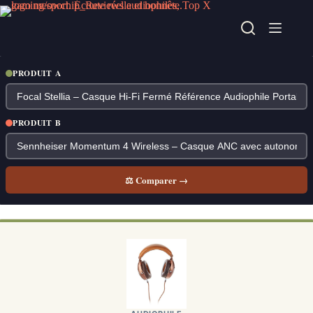
Passer
au
contenu
PRODUIT A
PRODUIT B
⚖ Comparer →