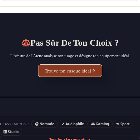
Pas Sûr De Ton Choix ?
L'Arbitre de l'Arène analyse ton usage et désigne ton équipement idéal.
Trouve ton casque idéal
🎧 Nomade
🎵 Audiophile
🎮 Gaming
🏃 Sport
CLASSEMENTS :
🎛 Studio
Tous les classements →