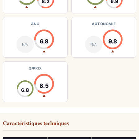
8.2
6.9
▲
▲
ANC
AUTONOMIE
6.8
9.8
N/A
N/A
▲
▲
Q/PRIX
8.5
6.8
▲
Caractéristiques techniques