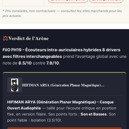
* Prix constatés, non contractuels — consultez les sites marchands pour les
prix actuels.
⚖
Verdict de l'Arène
FiiO FH19 – Écouteurs intra-auriculaires hybrides 8 drivers
avec filtres interchangeables
prend l'avantage global avec une
note de
8.5/10
contre
7.8/10
.
HIFIMAN ARYA (Génération Planar Magnétique)…
HIFIMAN ARYA (Génération Planar Magnétique) – Casque
Ouvert Audiophile
— taillé pour l'écoute critique en position
fixe, en version filaire. Ses points forts :
Son et Basses
. Son
point faible : Isolation (3.5/10).