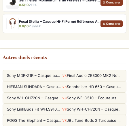
Sennheiser Momentum True Wireless 4 Cuivre – Écouteurs audiophiles aptX Lossless et ANC adaptatif
⚖ Comparer
8.5/10
211 €
Focal Stellia – Casque Hi-Fi Fermé Référence Audiophile Portable
⚖ Comparer
8.6/10
2 899 €
Autres duels récents
VS
Sony MDR-Z1R – Casque audiophile fermé haute résolution
Final Audio ZE8000 MK2 Noir – Écouteurs True Wireless audiophiles 8K Sound
VS
HIFIMAN SUNDARA – Casque Planar Magnetic Ouvert Over-Ear Audiophile
Sennheiser HD 650 – Casque audiophile ouvert pour l'écoute analytique
VS
Sony WH-CH720N – Casque ANC 35h, Ultra-léger (192g) avec Processeur V1
Sony WF-C510 – Écouteurs True Wireless compacts, autonomie 22h et multipoint
VS
Sony LinkBuds Fit WFLS910NW Blanc – Écouteurs Sport Ailes ANC
Sony WH-CH720N – Casque ANC 35h, Ultra-léger (192g) avec Processeur V1
VS
POGS The Elephant – Casque Filaire Enfants 85dB POGS-Safe™ (Éco-Responsable)
JBL Tune Buds 2 Turquoise – Écouteurs True Wireless avec ANC et autonomie 48h