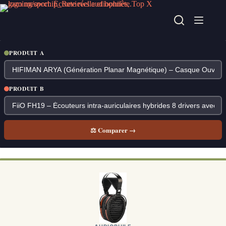
Passer
au
contenu
PRODUIT A
PRODUIT B
⚖ Comparer →