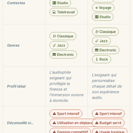
Contextes
🎛️ Studio
✈️ Voyage
💻 Teletravail
🎛️ Studio
🎻 Classique
🎻 Classique
🎷 Jazz
Genres
🎷 Jazz
🎹 Electronic
🎹 Electronic
🎸 Rock
L'audiophile
L'exigeant qui
exigeant qui
personnalise
privilégie la
Profil idéal
chaque détail de
finesse et
son expérience
l'immersion sonore
audio.
à domicile.
⚠️ Sport intensif
⚠️ Sport intensif
Déconseillé si…
⚠️ Utilisation en déplacement
⚠️ Budget serré
⚠️ Gaming compétitif
⚠️ Usage basique