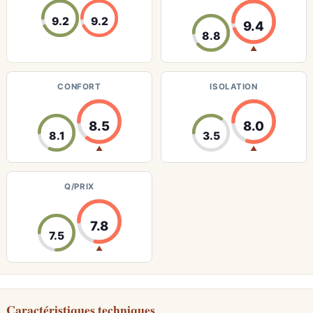
9.2
9.2
9.4
8.8
▲
CONFORT
ISOLATION
8.5
8.0
8.1
3.5
▲
▲
Q/PRIX
7.8
7.5
▲
Caractéristiques techniques