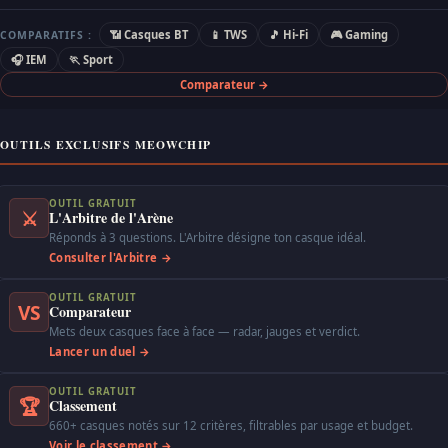
📶 Casques BT
📱 TWS
🎵 Hi-Fi
🎮 Gaming
COMPARATIFS :
🎧 IEM
🏃 Sport
Comparateur →
OUTILS EXCLUSIFS MEOWCHIP
OUTIL GRATUIT
⚔
L'Arbitre de l'Arène
Réponds à 3 questions. L'Arbitre désigne ton casque idéal.
Consulter l'Arbitre →
OUTIL GRATUIT
VS
Comparateur
Mets deux casques face à face — radar, jauges et verdict.
Lancer un duel →
OUTIL GRATUIT
🏆
Classement
660+ casques notés sur 12 critères, filtrables par usage et budget.
Voir le classement →