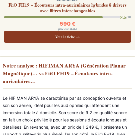
AUDIOPHILE
FiiO FH19 – Écouteurs intra-auriculaires hybrides 8 drivers
avec filtres interchangeables
8.5
/10
590 €
prix constaté
Voir la fiche →
Notre analyse : HIFIMAN ARYA (Génération Planar
Magnétique)… vs FiiO FH19 – Écouteurs intra-
auriculaires…
Le HIFIMAN ARYA se caractérise par sa conception ouverte et
son son aérien, idéal pour les audiophiles qui attendent une
immersion totale à domicile. Son score de 9.2 en qualité sonore
en fait un choix privilégié pour les sessions d'écoute longues et
détaillées. En revanche, avec un prix de 1 249 €, il présente un
rapport qualité-prix plus élevé. De son côté, le FiiO FH19, bien