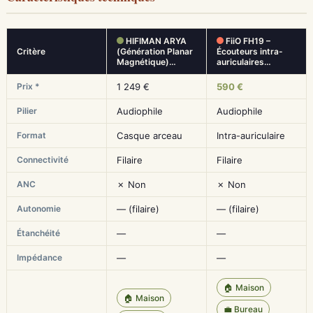
HIFIMAN ARYA
FiiO FH19 –
Critère
(Génération Planar
Écouteurs intra-
Magnétique)…
auriculaires…
Prix *
1 249 €
590 €
Pilier
Audiophile
Audiophile
Format
Casque arceau
Intra-auriculaire
Connectivité
Filaire
Filaire
ANC
✗ Non
✗ Non
Autonomie
— (filaire)
— (filaire)
Étanchéité
—
—
Impédance
—
—
🏠 Maison
🏠 Maison
💼 Bureau