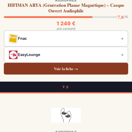
AUDIOPHILE
HIFIMAN ARYA (Génération Planar Magnétique) – Casque
Ouvert Audiophile
7.8
/10
1 249 €
prix constaté
Fnac
→
EasyLounge
→
Voir la fiche →
VS