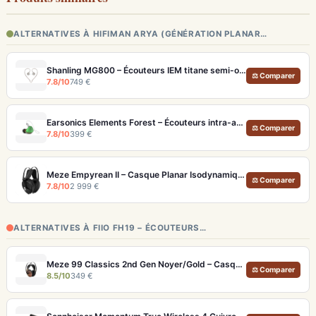
ALTERNATIVES À HIFIMAN ARYA (GÉNÉRATION PLANAR…
Shanling MG800 – Écouteurs IEM titane semi-ouverts, tuning modulaire
⚖ Comparer
7.8/10
749 €
Earsonics Elements Forest – Écouteurs intra-auriculaires audiophiles 3 voies
⚖ Comparer
7.8/10
399 €
Meze Empyrean II – Casque Planar Isodynamique Ouvert Rinaro MZ3 (Artisanal)
⚖ Comparer
7.8/10
2 999 €
ALTERNATIVES À FIIO FH19 – ÉCOUTEURS…
Meze 99 Classics 2nd Gen Noyer/Gold – Casque Hi-Fi bois artisanal et son balancé
⚖ Comparer
8.5/10
349 €