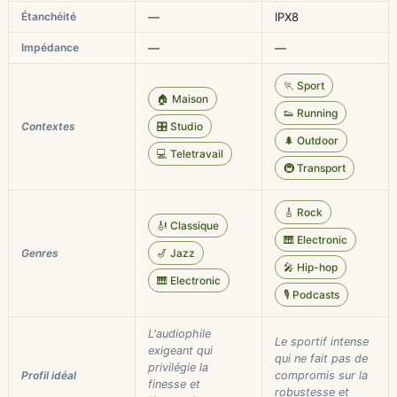
Étanchéité
—
IPX8
Impédance
—
—
🏃 Sport
🏠 Maison
👟 Running
Contextes
🎛️ Studio
🌲 Outdoor
💻 Teletravail
🚇 Transport
🎸 Rock
🎻 Classique
🎹 Electronic
Genres
🎷 Jazz
🎤 Hip-hop
🎹 Electronic
🎙️ Podcasts
L'audiophile
Le sportif intense
exigeant qui
qui ne fait pas de
privilégie la
Profil idéal
compromis sur la
finesse et
robustesse et