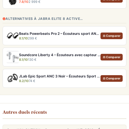
7.8/10
2 999 €
ALTERNATIVES À JABRA ELITE 8 ACTIVE…
Beats Powerbeats Pro 2 – Écouteurs sport ANC et Suivi Cardio
⚖ Comparer
8.1/10
299 €
Soundcore Liberty 4 – Écouteurs avec capteur de fréquence cardiaque et LDAC
⚖ Comparer
8.1/10
130 €
JLab Epic Sport ANC 3 Noir – Écouteurs Sport ANC IP66 Double Driver
⚖ Comparer
8.2/10
74 €
Autres duels récents