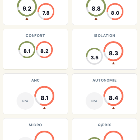
9.2
8.8
7.8
8.0
▲
▲
CONFORT
ISOLATION
8.1
8.2
8.3
3.5
▲
ANC
AUTONOMIE
8.1
8.4
N/A
N/A
▲
▲
MICRO
Q/PRIX