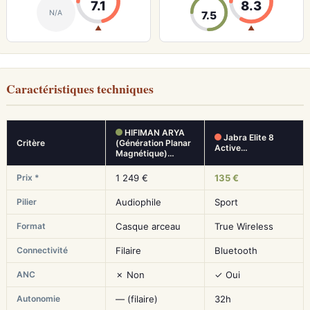
7.1
8.3
N/A
7.5
▲
▲
Caractéristiques techniques
HIFIMAN ARYA
Jabra Elite 8
Critère
(Génération Planar
Active…
Magnétique)…
Prix *
1 249 €
135 €
Pilier
Audiophile
Sport
Format
Casque arceau
True Wireless
Connectivité
Filaire
Bluetooth
ANC
✗ Non
✓ Oui
Autonomie
— (filaire)
32h