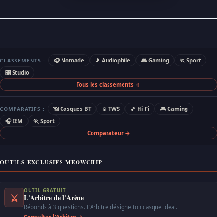
🎧 Nomade
🎵 Audiophile
🎮 Gaming
🏃 Sport
CLASSEMENTS :
🎛 Studio
Tous les classements →
📶 Casques BT
📱 TWS
🎵 Hi-Fi
🎮 Gaming
COMPARATIFS :
🎧 IEM
🏃 Sport
Comparateur →
OUTILS EXCLUSIFS MEOWCHIP
OUTIL GRATUIT
⚔
L'Arbitre de l'Arène
Réponds à 3 questions. L'Arbitre désigne ton casque idéal.
Consulter l'Arbitre →