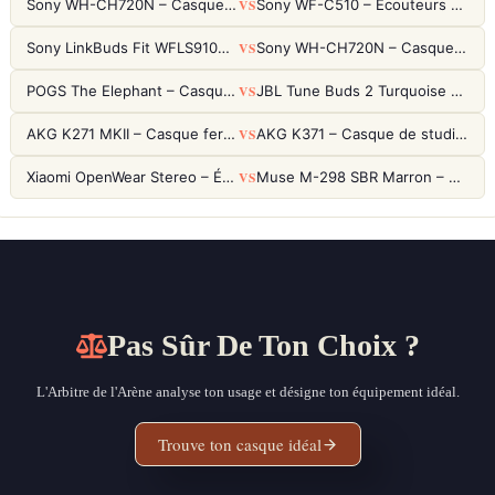
VS
Sony WH-CH720N – Casque ANC 35h, Ultra-léger (192g) avec Processeur V1
Sony WF-C510 – Écouteurs True Wireless compacts, autonomie 22h et multipoint
VS
Sony LinkBuds Fit WFLS910NW Blanc – Écouteurs Sport Ailes ANC
Sony WH-CH720N – Casque ANC 35h, Ultra-léger (192g) avec Processeur V1
VS
POGS The Elephant – Casque Filaire Enfants 85dB POGS-Safe™ (Éco-Responsable)
JBL Tune Buds 2 Turquoise – Écouteurs True Wireless avec ANC et autonomie 48h
VS
AKG K271 MKII – Casque fermé studio fiable pour une écoute neutre
AKG K371 – Casque de studio fermé 50mm titane, réponse 5Hz-50kHz
VS
Xiaomi OpenWear Stereo – Écouteurs Open-Ear Hi-Res avec réduction de fuite sonore
Muse M-298 SBR Marron – Casque Bluetooth ANC avec 66h d'autonomie
Pas Sûr De Ton Choix ?
L'Arbitre de l'Arène analyse ton usage et désigne ton équipement idéal.
Trouve ton casque idéal