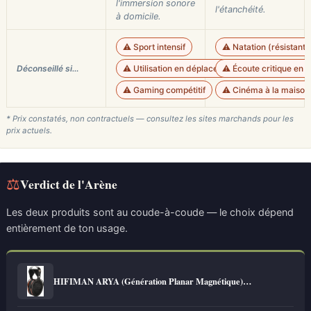
l'immersion sonore
l'étanchéité.
à domicile.
⚠️ Sport intensif
⚠️ Natation (résistant
Déconseillé si…
⚠️ Utilisation en déplacement
⚠️ Écoute critique en s
⚠️ Gaming compétitif
⚠️ Cinéma à la maison 
* Prix constatés, non contractuels — consultez les sites marchands pour les
prix actuels.
⚖
Verdict de l'Arène
Les deux produits sont au coude-à-coude — le choix dépend
entièrement de ton usage.
HIFIMAN ARYA (Génération Planar Magnétique)…