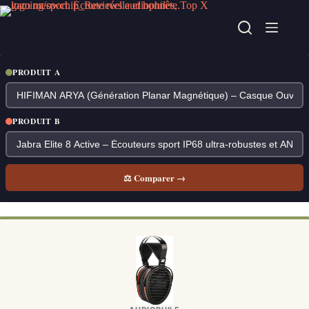
Passer
au
contenu
PRODUIT A
PRODUIT B
⚖ Comparer →