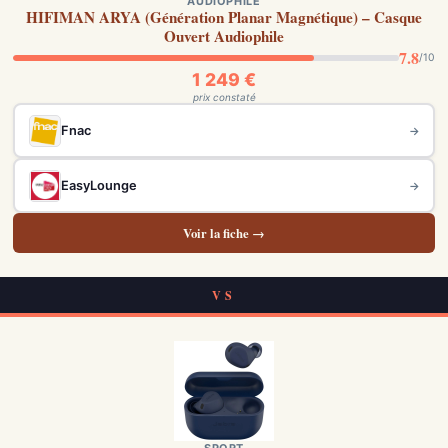
AUDIOPHILE
HIFIMAN ARYA (Génération Planar Magnétique) – Casque
Ouvert Audiophile
7.8
/10
1 249 €
prix constaté
Fnac
→
EasyLounge
→
Voir la fiche →
VS