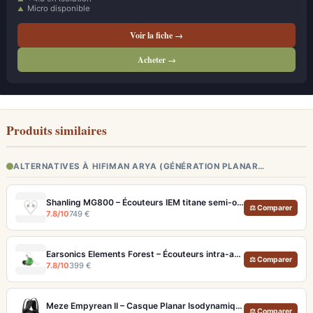
Micro disponible
Voir la fiche →
Acheter →
Produits similaires
ALTERNATIVES À HIFIMAN ARYA (GÉNÉRATION PLANAR…
Shanling MG800 – Écouteurs IEM titane semi-ouverts, tuning modulaire
⚖ Comparer
7.8/10
749 €
Earsonics Elements Forest – Écouteurs intra-auriculaires audiophiles 3 voies
⚖ Comparer
7.8/10
399 €
Meze Empyrean II – Casque Planar Isodynamique Ouvert Rinaro MZ3 (Artisanal)
⚖ Comparer