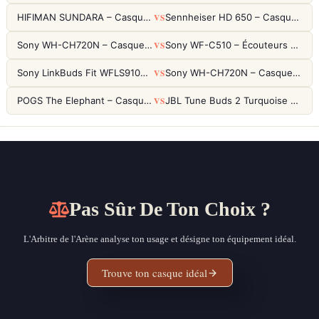
VS
HIFIMAN SUNDARA – Casque Planar Magnetic Ouvert Over-Ear Audiophile
Sennheiser HD 650 – Casque audiophile ouvert pour l'écoute analytique
VS
Sony WH-CH720N – Casque ANC 35h, Ultra-léger (192g) avec Processeur V1
Sony WF-C510 – Écouteurs True Wireless compacts, autonomie 22h et multipoint
VS
Sony LinkBuds Fit WFLS910NW Blanc – Écouteurs Sport Ailes ANC
Sony WH-CH720N – Casque ANC 35h, Ultra-léger (192g) avec Processeur V1
VS
POGS The Elephant – Casque Filaire Enfants 85dB POGS-Safe™ (Éco-Responsable)
JBL Tune Buds 2 Turquoise – Écouteurs True Wireless avec ANC et autonomie 48h
Pas Sûr De Ton Choix ?
L'Arbitre de l'Arène analyse ton usage et désigne ton équipement idéal.
Trouve ton casque idéal