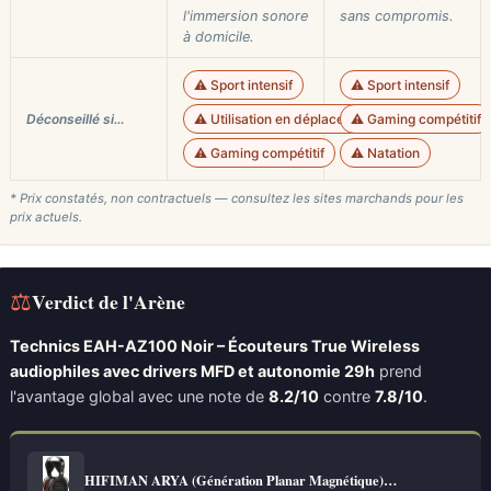
l'immersion sonore
sans compromis.
à domicile.
⚠️ Sport intensif
⚠️ Sport intensif
Déconseillé si…
⚠️ Utilisation en déplacement
⚠️ Gaming compétitif
⚠️ Gaming compétitif
⚠️ Natation
* Prix constatés, non contractuels — consultez les sites marchands pour les
prix actuels.
⚖
Verdict de l'Arène
Technics EAH-AZ100 Noir – Écouteurs True Wireless
audiophiles avec drivers MFD et autonomie 29h
prend
l'avantage global avec une note de
8.2/10
contre
7.8/10
.
HIFIMAN ARYA (Génération Planar Magnétique)…