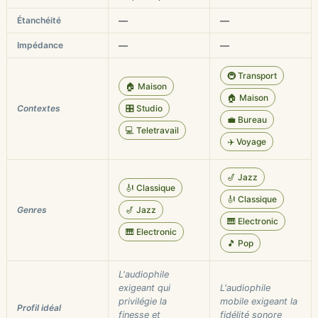
Étanchéité
—
—
Impédance
—
—
🚇 Transport
🏠 Maison
🏠 Maison
Contextes
🎛️ Studio
💼 Bureau
💻 Teletravail
✈️ Voyage
🎷 Jazz
🎻 Classique
🎻 Classique
Genres
🎷 Jazz
🎹 Electronic
🎹 Electronic
🎵 Pop
L'audiophile
exigeant qui
L'audiophile
privilégie la
mobile exigeant la
Profil idéal
finesse et
fidélité sonore