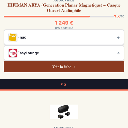
AUDIOPHILE
HIFIMAN ARYA (Génération Planar Magnétique) – Casque
Ouvert Audiophile
7.8
/10
1 249 €
prix constaté
Fnac
→
EasyLounge
→
Voir la fiche →
VS