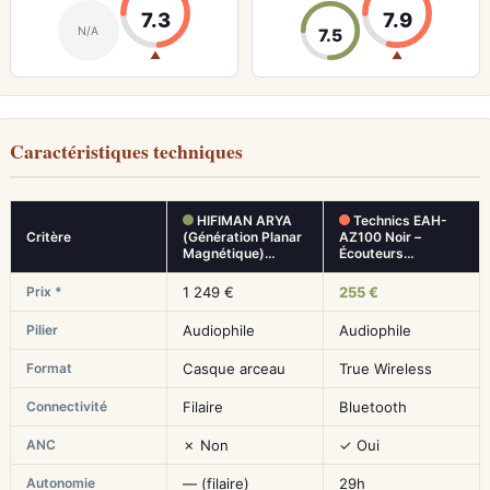
7.3
7.9
N/A
7.5
▲
▲
Caractéristiques techniques
HIFIMAN ARYA
Technics EAH-
Critère
(Génération Planar
AZ100 Noir –
Magnétique)…
Écouteurs…
Prix *
1 249 €
255 €
Pilier
Audiophile
Audiophile
Format
Casque arceau
True Wireless
Connectivité
Filaire
Bluetooth
ANC
✗ Non
✓ Oui
Autonomie
— (filaire)
29h