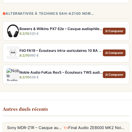
ALTERNATIVES À TECHNICS EAH-AZ100 NOIR…
Bowers & Wilkins PX7 S2e – Casque audiophile sans fil ANC 30h
⚖ Comparer
8.2/10
330 €
FiiO FA19 – Écouteurs intra-auriculaires 10 BA Knowles avec technologie S.Turbo
⚖ Comparer
8.2/10
990 €
Noble Audio FoKus Rex5 – Écouteurs TWS audiophiles tribrides
⚖ Comparer
8.2/10
639 €
Autres duels récents
VS
Sony MDR-Z1R – Casque audiophile fermé haute résolution
Final Audio ZE8000 MK2 Noir – Écouteurs True Wireless audiophiles 8K Sound