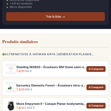
Autonomie disponible
+4.6 en Isolation
Micro disponible
Voir la fiche →
Produits similaires
ALTERNATIVES À HIFIMAN ARYA (GÉNÉRATION PLANAR…
Shanling MG800 – Écouteurs IEM titane semi-ouverts, tuning modulaire
⚖ Comparer
7.8/10
749 €
Earsonics Elements Forest – Écouteurs intra-auriculaires audiophiles 3 voies
⚖ Comparer
7.8/10
399 €
Meze Empyrean II – Casque Planar Isodynamique Ouvert Rinaro MZ3 (Artisanal)
⚖ Comparer
7.8/10
2 999 €