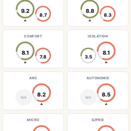
9.2
8.8
8.7
8.3
▲
▲
CONFORT
ISOLATION
8.1
8.1
7.8
3.5
▲
▲
ANC
AUTONOMIE
8.2
8.5
N/A
N/A
▲
▲
MICRO
Q/PRIX