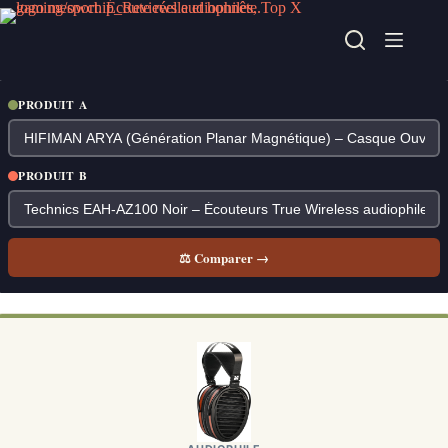
Passer
au
contenu
PRODUIT A
PRODUIT B
⚖ Comparer →