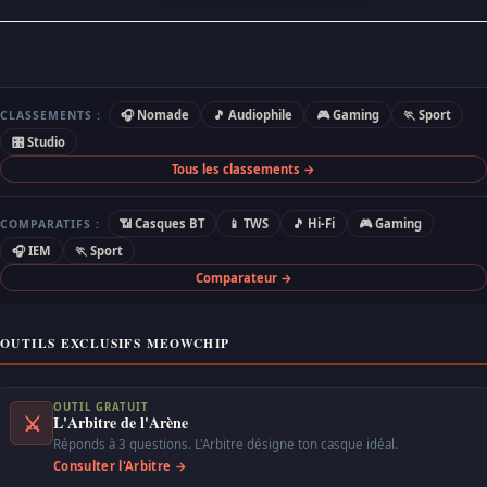
🎧 Nomade
🎵 Audiophile
🎮 Gaming
🏃 Sport
CLASSEMENTS :
🎛 Studio
Tous les classements →
📶 Casques BT
📱 TWS
🎵 Hi-Fi
🎮 Gaming
COMPARATIFS :
🎧 IEM
🏃 Sport
Comparateur →
OUTILS EXCLUSIFS MEOWCHIP
OUTIL GRATUIT
⚔
L'Arbitre de l'Arène
Réponds à 3 questions. L'Arbitre désigne ton casque idéal.
Consulter l'Arbitre →