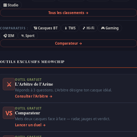
🎛 Studio
Tous les classements →
📶 Casques BT
📱 TWS
🎵 Hi-Fi
🎮 Gaming
COMPARATIFS :
🎧 IEM
🏃 Sport
Comparateur →
OUTILS EXCLUSIFS MEOWCHIP
OUTIL GRATUIT
⚔
L'Arbitre de l'Arène
Réponds à 3 questions. L'Arbitre désigne ton casque idéal.
Consulter l'Arbitre →
OUTIL GRATUIT
VS
Comparateur
Mets deux casques face à face — radar, jauges et verdict.
Lancer un duel →