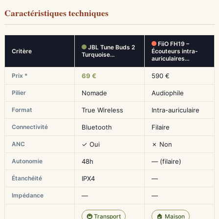
Caractéristiques techniques
FiiO FH19 –
JBL Tune Buds 2
Critère
Écouteurs intra-
Turquoise…
auriculaires…
Prix *
69 €
590 €
Pilier
Nomade
Audiophile
Format
True Wireless
Intra-auriculaire
Connectivité
Bluetooth
Filaire
ANC
✓ Oui
✗ Non
Autonomie
48h
— (filaire)
Étanchéité
IPX4
—
Impédance
—
—
🚇 Transport
🏠 Maison