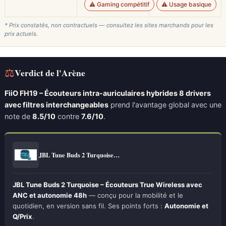
⚠️ Gaming compétitif
⚠️ Usage basique
* Prix constatés, non contractuels — consultez les sites marchands pour les
prix actuels.
⚖
Verdict de l'Arène
FiiO FH19 – Écouteurs intra-auriculaires hybrides 8 drivers
avec filtres interchangeables
prend l'avantage global avec une
note de
8.5/10
contre
7.6/10
.
JBL Tune Buds 2 Turquoise…
JBL Tune Buds 2 Turquoise – Écouteurs True Wireless avec
ANC et autonomie 48h
— conçu pour la mobilité et le
quotidien, en version sans fil. Ses points forts :
Autonomie et
Q/Prix
.