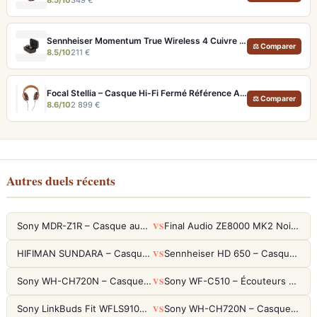
Sennheiser Momentum True Wireless 4 Cuivre – Écouteurs audiophiles aptX Lossless et ANC adaptatif
⚖ Comparer
8.5/10
211 €
Focal Stellia – Casque Hi-Fi Fermé Référence Audiophile Portable
⚖ Comparer
8.6/10
2 899 €
Autres duels récents
VS
Sony MDR-Z1R – Casque audiophile fermé haute résolution
Final Audio ZE8000 MK2 Noir – Écouteurs True Wireless audiophiles 8K Sound
VS
HIFIMAN SUNDARA – Casque Planar Magnetic Ouvert Over-Ear Audiophile
Sennheiser HD 650 – Casque audiophile ouvert pour l'écoute analytique
VS
Sony WH-CH720N – Casque ANC 35h, Ultra-léger (192g) avec Processeur V1
Sony WF-C510 – Écouteurs True Wireless compacts, autonomie 22h et multipoint
VS
Sony LinkBuds Fit WFLS910NW Blanc – Écouteurs Sport Ailes ANC
Sony WH-CH720N – Casque ANC 35h, Ultra-léger (192g) avec Processeur V1