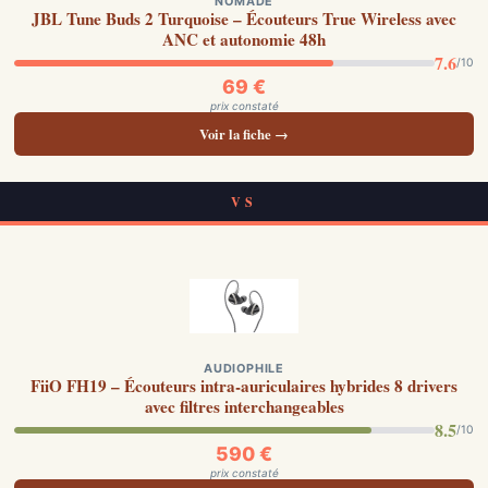
NOMADE
JBL Tune Buds 2 Turquoise – Écouteurs True Wireless avec
ANC et autonomie 48h
7.6
/10
69 €
prix constaté
Voir la fiche →
VS
AUDIOPHILE
FiiO FH19 – Écouteurs intra-auriculaires hybrides 8 drivers
avec filtres interchangeables
8.5
/10
590 €
prix constaté