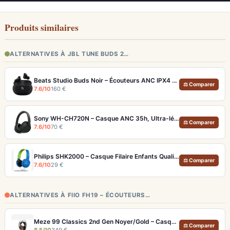
Produits similaires
ALTERNATIVES À JBL TUNE BUDS 2…
Beats Studio Buds Noir – Écouteurs ANC IPX4 Multiplateforme et Appels Clairs
⚖ Comparer
7.6/10
160 €
Sony WH-CH720N – Casque ANC 35h, Ultra-léger (192g) avec Processeur V1
⚖ Comparer
7.6/10
70 €
Philips SHK2000 – Casque Filaire Enfants Qualité Audio 85dB (99dB Sensibilité)
⚖ Comparer
7.6/10
29 €
ALTERNATIVES À FIIO FH19 – ÉCOUTEURS…
Meze 99 Classics 2nd Gen Noyer/Gold – Casque Hi-Fi bois artisanal et son balancé
⚖ Comparer
8.5/10
349 €