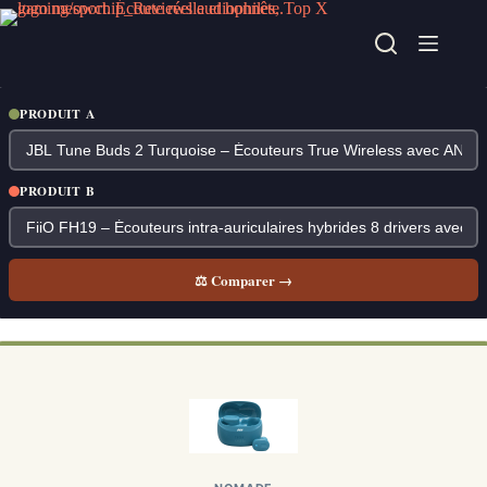
Passer
au
contenu
PRODUIT A
PRODUIT B
⚖ Comparer →