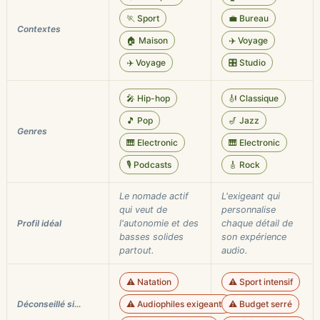
🏃 Sport
💼 Bureau
Contextes
🏠 Maison
✈️ Voyage
✈️ Voyage
🎛️ Studio
🎤 Hip-hop
🎻 Classique
🎵 Pop
🎷 Jazz
Genres
🎹 Electronic
🎹 Electronic
🎙️ Podcasts
🎸 Rock
Le nomade actif
L'exigeant qui
qui veut de
personnalise
Profil idéal
l'autonomie et des
chaque détail de
basses solides
son expérience
partout.
audio.
⚠️ Natation
⚠️ Sport intensif
Déconseillé si…
⚠️ Audiophiles exigeants
⚠️ Budget serré