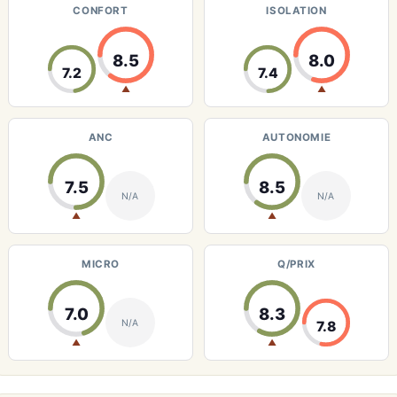
CONFORT
ISOLATION
8.5
8.0
7.2
7.4
▲
▲
ANC
AUTONOMIE
7.5
8.5
N/A
N/A
▲
▲
MICRO
Q/PRIX
7.0
8.3
N/A
7.8
▲
▲