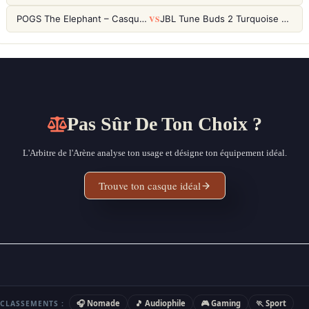
VS
POGS The Elephant – Casque Filaire Enfants 85dB POGS-Safe™ (Éco-Responsable)
JBL Tune Buds 2 Turquoise – Écouteurs True Wireless avec ANC et autonomie 48h
Pas Sûr De Ton Choix ?
L'Arbitre de l'Arène analyse ton usage et désigne ton équipement idéal.
Trouve ton casque idéal
🎧 Nomade
🎵 Audiophile
🎮 Gaming
🏃 Sport
CLASSEMENTS :