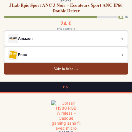
SPORT
JLab Epic Sport ANC 3 Noir – Écouteurs Sport ANC IP66
Double Driver
8.2
/10
74 €
prix constaté
Amazon
→
Fnac
→
Voir la fiche →
VS