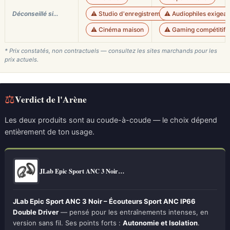
Déconseillé si…
⚠️ Studio d'enregistrement
⚠️ Audiophiles exigean
⚠️ Cinéma maison
⚠️ Gaming compétitif n
* Prix constatés, non contractuels — consultez les sites marchands pour les
prix actuels.
⚖
Verdict de l'Arène
Les deux produits sont au coude-à-coude — le choix dépend
entièrement de ton usage.
JLab Epic Sport ANC 3 Noir…
JLab Epic Sport ANC 3 Noir – Écouteurs Sport ANC IP66
Double Driver
— pensé pour les entraînements intenses, en
version sans fil. Ses points forts :
Autonomie et Isolation
.