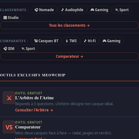
🎧 Nomade
🎵 Audiophile
🎮 Gaming
🏃 Sport
CLASSEMENTS :
🎛 Studio
Tous les classements →
📶 Casques BT
📱 TWS
🎵 Hi-Fi
🎮 Gaming
COMPARATIFS :
🎧 IEM
🏃 Sport
Comparateur →
OUTILS EXCLUSIFS MEOWCHIP
OUTIL GRATUIT
⚔
L'Arbitre de l'Arène
Réponds à 3 questions. L'Arbitre désigne ton casque idéal.
Consulter l'Arbitre →
OUTIL GRATUIT
VS
Comparateur
Mets deux casques face à face — radar, jauges et verdict.