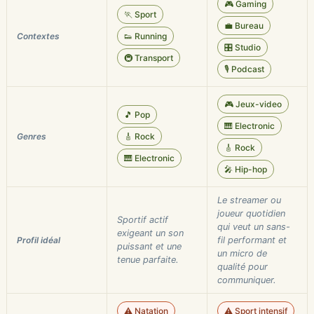
🎮 Gaming
🏃 Sport
💼 Bureau
Contextes
👟 Running
🎛️ Studio
🚇 Transport
🎙️ Podcast
🎮 Jeux-video
🎵 Pop
🎹 Electronic
Genres
🎸 Rock
🎸 Rock
🎹 Electronic
🎤 Hip-hop
Le streamer ou
joueur quotidien
Sportif actif
qui veut un sans-
exigeant un son
Profil idéal
fil performant et
puissant et une
un micro de
tenue parfaite.
qualité pour
communiquer.
⚠️ Natation
⚠️ Sport intensif