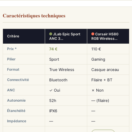
Caractéristiques techniques
JLab Epic Sport
Corsair HS80
Critère
ANC 3…
RGB Wireless…
Prix *
74 €
110 €
Pilier
Sport
Gaming
Format
True Wireless
Casque arceau
Connectivité
Bluetooth
Filaire + BT
ANC
✓ Oui
✗ Non
Autonomie
52h
— (filaire)
Étanchéité
IPX6
—
Impédance
—
—