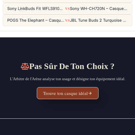
VS
Sony LinkBuds Fit WFLS910NW Blanc – Écouteurs Sport Ailes ANC
Sony WH-CH720N – Casque ANC 35h, Ultra-léger (192g) avec Processeur V1
VS
POGS The Elephant – Casque Filaire Enfants 85dB POGS-Safe™ (Éco-Responsable)
JBL Tune Buds 2 Turquoise – Écouteurs True Wireless avec ANC et autonomie 48h
Pas Sûr De Ton Choix ?
L'Arbitre de l'Arène analyse ton usage et désigne ton équipement idéal.
Trouve ton casque idéal