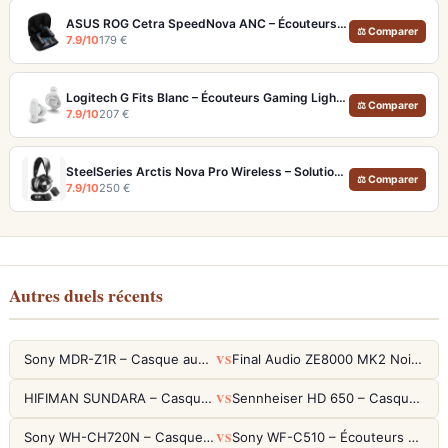
ASUS ROG Cetra SpeedNova ANC – Écouteurs Gaming Latence <40 ms 24 bits
⚖ Comparer
7.9/10
179 €
Logitech G Fits Blanc – Écouteurs Gaming Lightform Moulage UV LIGHTSPEED
⚖ Comparer
7.9/10
207 €
SteelSeries Arctis Nova Pro Wireless – Solution audio gaming ultime multi-plateforme
⚖ Comparer
7.9/10
250 €
Autres duels récents
VS
Sony MDR-Z1R – Casque audiophile fermé haute résolution
Final Audio ZE8000 MK2 Noir – Écouteurs True Wireless audiophiles 8K Sound
VS
HIFIMAN SUNDARA – Casque Planar Magnetic Ouvert Over-Ear Audiophile
Sennheiser HD 650 – Casque audiophile ouvert pour l'écoute analytique
VS
Sony WH-CH720N – Casque ANC 35h, Ultra-léger (192g) avec Processeur V1
Sony WF-C510 – Écouteurs True Wireless compacts, autonomie 22h et multipoint