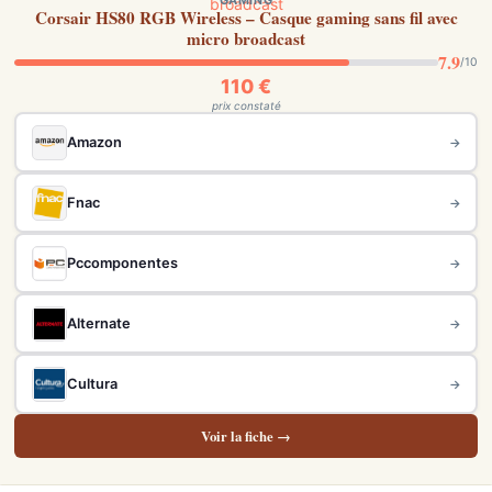
GAMING
Corsair HS80 RGB Wireless – Casque gaming sans fil avec
micro broadcast
7.9
/10
110 €
prix constaté
Amazon
→
Fnac
→
Pccomponentes
→
Alternate
→
Cultura
→
Voir la fiche →