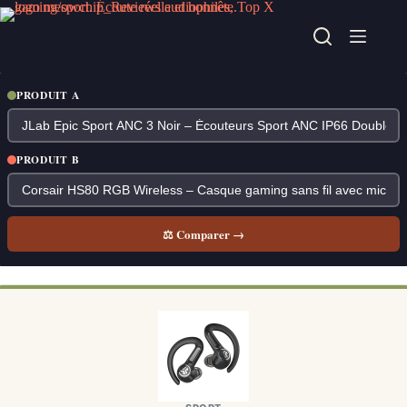
Passer
au
contenu
PRODUIT A
PRODUIT B
⚖ Comparer →