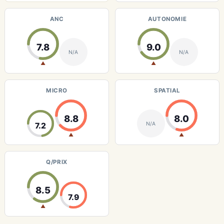
ANC
AUTONOMIE
7.8
9.0
N/A
N/A
▲
▲
MICRO
SPATIAL
8.8
8.0
N/A
7.2
▲
▲
Q/PRIX
8.5
7.9
▲