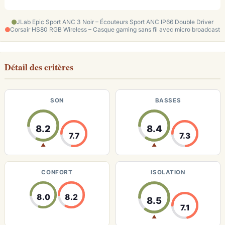
JLab Epic Sport ANC 3 Noir – Écouteurs Sport ANC IP66 Double Driver
Corsair HS80 RGB Wireless – Casque gaming sans fil avec micro broadcast
Détail des critères
SON
BASSES
8.2
8.4
7.7
7.3
▲
▲
CONFORT
ISOLATION
8.0
8.2
8.5
7.1
▲