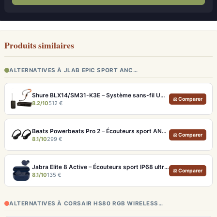
Produits similaires
ALTERNATIVES À JLAB EPIC SPORT ANC…
Shure BLX14/SM31-K3E – Système sans-fil UHF pour instructeurs fitness
⚖ Comparer
8.2/10
512 €
Beats Powerbeats Pro 2 – Écouteurs sport ANC et Suivi Cardio
⚖ Comparer
8.1/10
299 €
Jabra Elite 8 Active – Écouteurs sport IP68 ultra-robustes et ANC
⚖ Comparer
8.1/10
135 €
ALTERNATIVES À CORSAIR HS80 RGB WIRELESS…