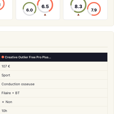
1
6.5
8.3
6.0
7.9
▲
▲
Creative Outlier Free Pro Plus…
107 €
Sport
Conduction osseuse
Filaire + BT
✗ Non
10h