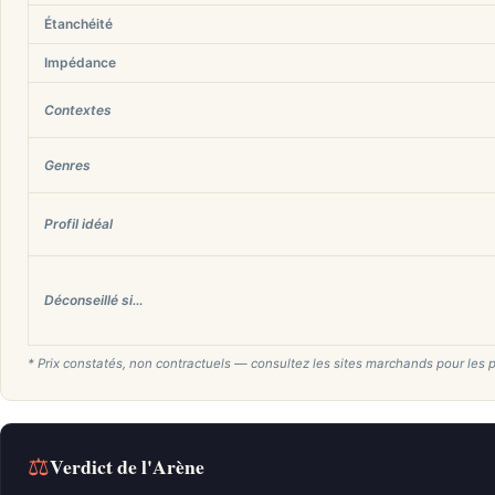
Étanchéité
Impédance
Contextes
Genres
Profil idéal
Déconseillé si…
* Prix constatés, non contractuels — consultez les sites marchands pour les p
⚖
Verdict de l'Arène