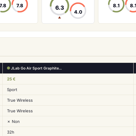
7.8
7.8
8.1
8.
6.3
4.0
▲
JLab Go Air Sport Graphite…
25 €
Sport
True Wireless
True Wireless
✗ Non
32h