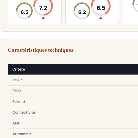
7.2
6.5
6.5
6.2
▲
▲
Caractéristiques techniques
Critère
Prix *
Pilier
Format
Connectivité
ANC
Autonomie