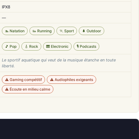
IPX8
—
🏊 Natation
👟 Running
🏃 Sport
🌲 Outdoor
🎵 Pop
🎸 Rock
🎹 Electronic
🎙️ Podcasts
Le sportif aquatique qui veut de la musique étanche en toute
liberté.
⚠️ Gaming compétitif
⚠️ Audiophiles exigeants
⚠️ Écoute en milieu calme