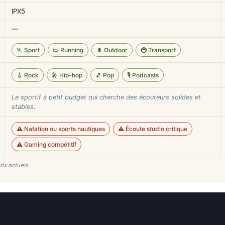
IPX5
—
🏃 Sport
👟 Running
🌲 Outdoor
🚇 Transport
🎸 Rock
🎤 Hip-hop
🎵 Pop
🎙️ Podcasts
Le sportif à petit budget qui cherche des écouteurs solides et
stables.
⚠️ Natation ou sports nautiques
⚠️ Écoute studio critique
⚠️ Gaming compétitif
rix actuels.