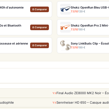
 40h d'autonomie
Shokz OpenRun Bleu USB-C
⚖ Comparer
7.1/10
139 €
o et Bluetooth
⚖ Comparer
7.1/10
199 €
osseuse et aérienne
Sony LinkBuds Clip – Écou
⚖ Comparer
7.1/10
199 €
VS
Final Audio ZE8000 MK2 Noir – Éc
VS
udiophile
Sennheiser HD 650 – Casque audio