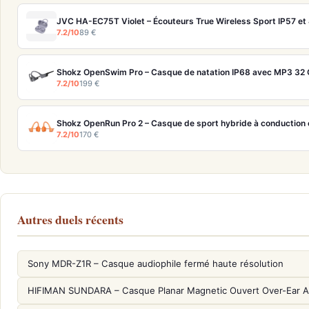
JVC HA-EC75T Violet – Écouteurs True Wireless Sport IP57 et
7.2/10
89 €
Shokz OpenSwim Pro – Casque de natation IP68 avec MP3 32 G
7.2/10
199 €
Shokz OpenRun Pro 2 – Casque de sport hybride à conduction 
7.2/10
170 €
Autres duels récents
Sony MDR-Z1R – Casque audiophile fermé haute résolution
HIFIMAN SUNDARA – Casque Planar Magnetic Ouvert Over-Ear A