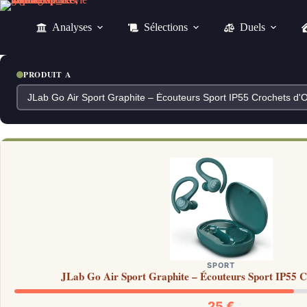
Passer
au
Analyses
Sélections
Duels
contenu
PRODUIT A
SPORT
JLab Go Air Sport Graphite – Écouteurs Sport IP55 Cr
25 €