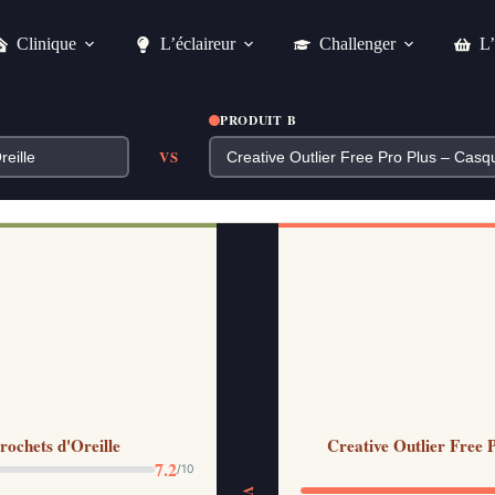
Clinique
L’éclaireur
Challenger
L’
PRODUIT B
VS
ochets d'Oreille
Creative Outlier Free 
7.2
/10