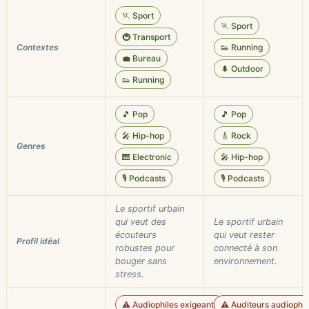
🏃 Sport
🏃 Sport
🚇 Transport
Contextes
👟 Running
💼 Bureau
🌲 Outdoor
👟 Running
🎵 Pop
🎵 Pop
🎤 Hip-hop
🎸 Rock
Genres
🎹 Electronic
🎤 Hip-hop
🎙️ Podcasts
🎙️ Podcasts
Le sportif urbain
qui veut des
Le sportif urbain
écouteurs
qui veut rester
Profil idéal
robustes pour
connecté à son
bouger sans
environnement.
stress.
⚠️ Audiophiles exigeants
⚠️ Auditeurs audiophil