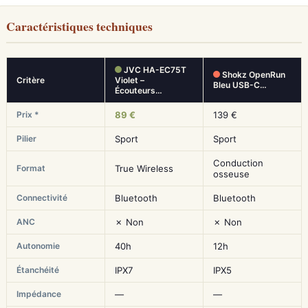
Caractéristiques techniques
JVC HA-EC75T
Shokz OpenRun
Critère
Violet –
Bleu USB-C…
Écouteurs…
Prix *
89 €
139 €
Pilier
Sport
Sport
Conduction
Format
True Wireless
osseuse
Connectivité
Bluetooth
Bluetooth
ANC
✗ Non
✗ Non
Autonomie
40h
12h
Étanchéité
IPX7
IPX5
Impédance
—
—