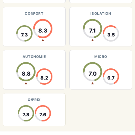
CONFORT
ISOLATION
8.3
7.1
7.3
3.5
▲
▲
AUTONOMIE
MICRO
8.8
7.0
8.2
6.7
▲
▲
Q/PRIX
7.8
7.6