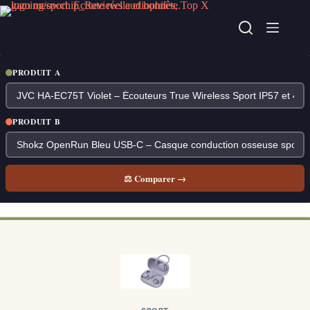
Passer
au
contenu
PRODUIT A
PRODUIT B
⚖ Comparer →