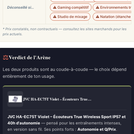
Déconseillé si…
⚠️ Gaming compétitif
⚠️ Environnements trè
⚠️ Studio de mixage
⚠️ Natation (étanche l
* Prix constatés, non contractuels — consultez les sites marchands pour les
prix actuels.
⚖
Verdict de l'Arène
Les deux produits sont au coude-à-coude — le choix dépend
entièrement de ton usage.
JVC HA-EC75T Violet – Écouteurs True…
JVC HA-EC75T Violet – Écouteurs True Wireless Sport IP57 et
40h d'autonomie
— pensé pour les entraînements intenses,
en version sans fil. Ses points forts :
Autonomie et Q/Prix
.