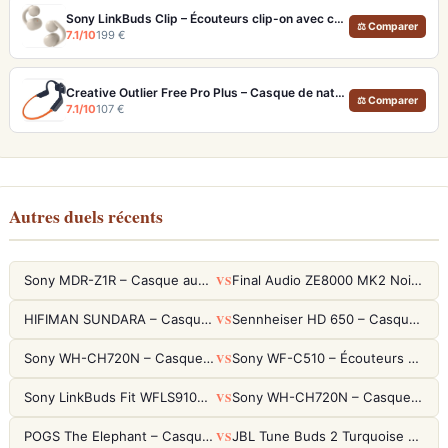
Sony LinkBuds Clip – Écouteurs clip-on avec capteur à conduction osseuse
⚖ Comparer
7.1/10
199 €
Creative Outlier Free Pro Plus – Casque de natation IPX8 avec MP3 et transducteurs ajustables
⚖ Comparer
7.1/10
107 €
Autres duels récents
VS
Sony MDR-Z1R – Casque audiophile fermé haute résolution
Final Audio ZE8000 MK2 Noir – Écouteurs True Wireless audiophiles 8K Sound
VS
HIFIMAN SUNDARA – Casque Planar Magnetic Ouvert Over-Ear Audiophile
Sennheiser HD 650 – Casque audiophile ouvert pour l'écoute analytique
VS
Sony WH-CH720N – Casque ANC 35h, Ultra-léger (192g) avec Processeur V1
Sony WF-C510 – Écouteurs True Wireless compacts, autonomie 22h et multipoint
VS
Sony LinkBuds Fit WFLS910NW Blanc – Écouteurs Sport Ailes ANC
Sony WH-CH720N – Casque ANC 35h, Ultra-léger (192g) avec Processeur V1
VS
POGS The Elephant – Casque Filaire Enfants 85dB POGS-Safe™ (Éco-Responsable)
JBL Tune Buds 2 Turquoise – Écouteurs True Wireless avec ANC et autonomie 48h