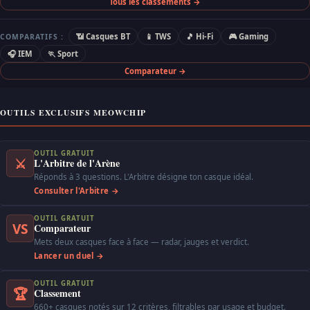
Tous les classements →
📶 Casques BT
📱 TWS
🎵 Hi-Fi
🎮 Gaming
COMPARATIFS :
🎧 IEM
🏃 Sport
Comparateur →
OUTILS EXCLUSIFS MEOWCHIP
OUTIL GRATUIT
⚔
L'Arbitre de l'Arène
Réponds à 3 questions. L'Arbitre désigne ton casque idéal.
Consulter l'Arbitre →
OUTIL GRATUIT
VS
Comparateur
Mets deux casques face à face — radar, jauges et verdict.
Lancer un duel →
OUTIL GRATUIT
🏆
Classement
660+ casques notés sur 12 critères, filtrables par usage et budget.