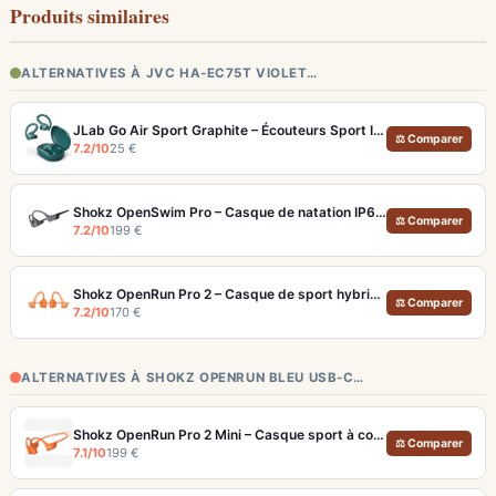
Produits similaires
ALTERNATIVES À JVC HA-EC75T VIOLET…
JLab Go Air Sport Graphite – Écouteurs Sport IP55 Crochets d'Oreille
⚖ Comparer
7.2/10
25 €
Shokz OpenSwim Pro – Casque de natation IP68 avec MP3 32 Go et Bluetooth
⚖ Comparer
7.2/10
199 €
Shokz OpenRun Pro 2 – Casque de sport hybride à conduction osseuse et aérienne
⚖ Comparer
7.2/10
170 €
ALTERNATIVES À SHOKZ OPENRUN BLEU USB-C…
Shokz OpenRun Pro 2 Mini – Casque sport à conduction osseuse pour courir en sécurité
⚖ Comparer
7.1/10
199 €