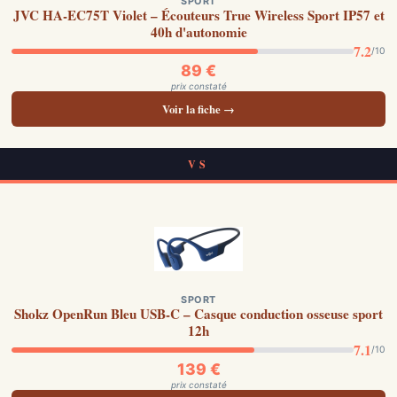
SPORT
JVC HA-EC75T Violet – Écouteurs True Wireless Sport IP57 et
40h d'autonomie
7.2
/10
89 €
prix constaté
Voir la fiche →
VS
SPORT
Shokz OpenRun Bleu USB-C – Casque conduction osseuse sport
12h
7.1
/10
139 €
prix constaté