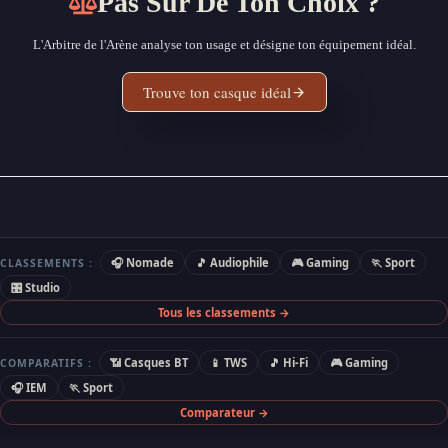
Pas Sûr De Ton Choix ?
L'Arbitre de l'Arène analyse ton usage et désigne ton équipement idéal.
Trouve ton casque idéal
🎧 Nomade
🎵 Audiophile
🎮 Gaming
🏃 Sport
CLASSEMENTS :
🎛 Studio
Tous les classements →
📶 Casques BT
📱 TWS
🎵 Hi-Fi
🎮 Gaming
COMPARATIFS :
🎧 IEM
🏃 Sport
Comparateur →