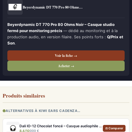
Beyerdynamic DT 770 Pro 80 Ohms…
Beyerdynamic DT 770 Pro 80 Ohms Noir – Casque studio
fermé pour monitoring précis
— dédié au monitoring et à la
production audio, en version filaire. Ses points forts :
Q/Prix et
Son
.
Voir la fiche →
Acheter →
Produits similaires
ALTERNATIVES À KIWI EARS CADENZA…
Dali IO-12 Chocolat foncé – Casque audiophile Bluetooth 35h ANC
⚖ Comparer
8.4/10
999 €