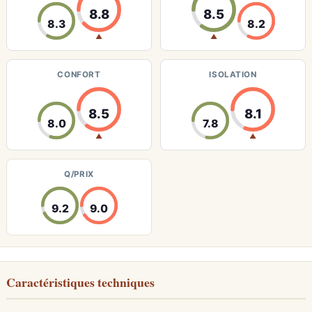
8.8
8.5
8.3
8.2
▲
▲
CONFORT
ISOLATION
8.5
8.1
8.0
7.8
▲
▲
Q/PRIX
9.2
9.0
Caractéristiques techniques