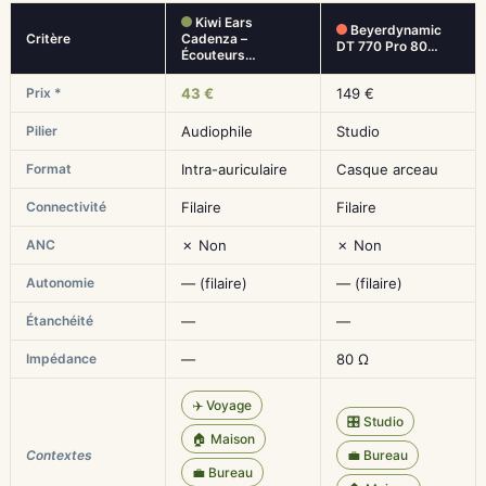
Kiwi Ears
Beyerdynamic
Critère
Cadenza –
DT 770 Pro 80…
Écouteurs…
Prix *
43 €
149 €
Pilier
Audiophile
Studio
Format
Intra-auriculaire
Casque arceau
Connectivité
Filaire
Filaire
ANC
✗ Non
✗ Non
Autonomie
— (filaire)
— (filaire)
Étanchéité
—
—
Impédance
—
80 Ω
✈️ Voyage
🎛️ Studio
🏠 Maison
Contextes
💼 Bureau
💼 Bureau