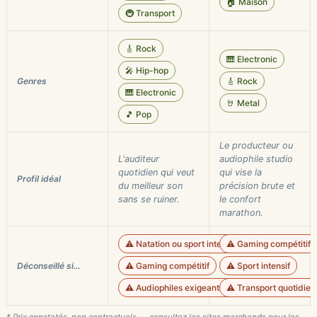
🏠 Maison
🚇 Transport
🎸 Rock
🎹 Electronic
🎤 Hip-hop
Genres
🎸 Rock
🎹 Electronic
🤘 Metal
🎵 Pop
Le producteur ou
L'auditeur
audiophile studio
quotidien qui veut
qui vise la
Profil idéal
du meilleur son
précision brute et
sans se ruiner.
le confort
marathon.
⚠️ Natation ou sport intensif
⚠️ Gaming compétitif
Déconseillé si…
⚠️ Gaming compétitif
⚠️ Sport intensif
⚠️ Audiophiles exigeants sur la minutie
⚠️ Transport quotidien