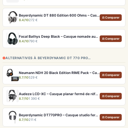
Beyerdynamic DT 880 Edition 600 Ohms – Casque semi-ouvert neutre pour audiophiles et studio
⚖ Comparer
8.4/10
272 €
Focal Bathys Deep Black – Casque nomade audiophile ANC 30h et USB-DAC 24 bits/192 kHz
⚖ Comparer
8.4/10
790 €
ALTERNATIVES À BEYERDYNAMIC DT 770 PRO…
Neumann NDH 20 Black Edition RIME Pack – Casque studio fermé pour monitoring pro et immersion binaurale
⚖ Comparer
8.7/10
529 €
Audeze LCD-XC – Casque planar fermé de référence pour studio et audiophile
⚖ Comparer
8.7/10
1 390 €
Beyerdynamic DT770PRO – Casque studio fermé pour un monitoring précis et isolé
⚖ Comparer
8.7/10
211 €