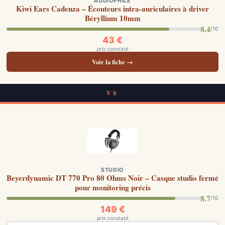
AUDIOPHILE
Kiwi Ears Cadenza – Écouteurs intra-auriculaires à driver
Béryllium 10mm
8.4
/10
43 €
prix constaté
Voir la fiche →
VS
STUDIO
Beyerdynamic DT 770 Pro 80 Ohms Noir – Casque studio fermé
pour monitoring précis
8.7
/10
149 €
prix constaté