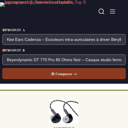
Passer
au
contenu
PRODUIT A
PRODUIT B
⚖ Comparer →