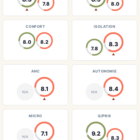
7.8
8.0
▲
▲
CONFORT
ISOLATION
8.0
8.2
8.3
7.8
▲
ANC
AUTONOMIE
8.1
8.4
N/A
N/A
▲
▲
MICRO
Q/PRIX
7.1
9.2
N/A
8.3