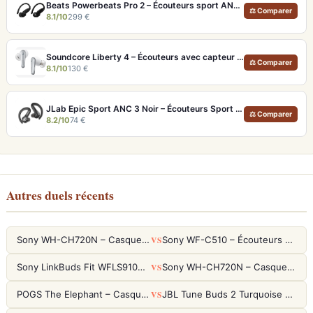
Beats Powerbeats Pro 2 – Écouteurs sport ANC et Suivi Cardio
⚖ Comparer
8.1/10
299 €
Soundcore Liberty 4 – Écouteurs avec capteur de fréquence cardiaque et LDAC
⚖ Comparer
8.1/10
130 €
JLab Epic Sport ANC 3 Noir – Écouteurs Sport ANC IP66 Double Driver
⚖ Comparer
8.2/10
74 €
Autres duels récents
VS
Sony WH-CH720N – Casque ANC 35h, Ultra-léger (192g) avec Processeur V1
Sony WF-C510 – Écouteurs True Wireless compacts, autonomie 22h et multipoint
VS
Sony LinkBuds Fit WFLS910NW Blanc – Écouteurs Sport Ailes ANC
Sony WH-CH720N – Casque ANC 35h, Ultra-léger (192g) avec Processeur V1
VS
POGS The Elephant – Casque Filaire Enfants 85dB POGS-Safe™ (Éco-Responsable)
JBL Tune Buds 2 Turquoise – Écouteurs True Wireless avec ANC et autonomie 48h