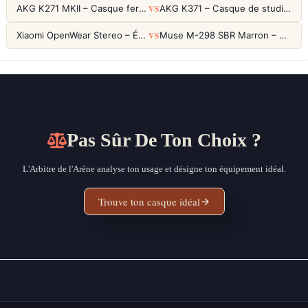
VS
AKG K271 MKII – Casque fermé studio fiable pour une écoute neutre
AKG K371 – Casque de studio fermé 50mm titane, réponse 5Hz-50kHz
VS
Xiaomi OpenWear Stereo – Écouteurs Open-Ear Hi-Res avec réduction de fuite sonore
Muse M-298 SBR Marron – Casque Bluetooth ANC avec 66h d'autonomie
Pas Sûr De Ton Choix ?
L'Arbitre de l'Arène analyse ton usage et désigne ton équipement idéal.
Trouve ton casque idéal