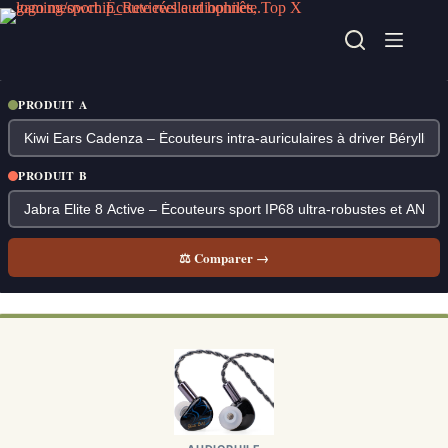
Passer
au
contenu
PRODUIT A
PRODUIT B
⚖ Comparer →