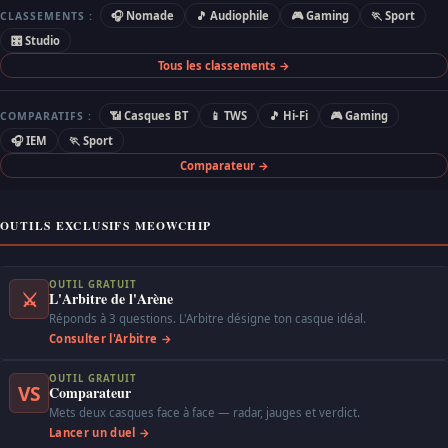
🎧 Nomade
🎵 Audiophile
🎮 Gaming
🏃 Sport
CLASSEMENTS :
🎛 Studio
Tous les classements →
📶 Casques BT
📱 TWS
🎵 Hi-Fi
🎮 Gaming
COMPARATIFS :
🎧 IEM
🏃 Sport
Comparateur →
OUTILS EXCLUSIFS MEOWCHIP
OUTIL GRATUIT
⚔
L'Arbitre de l'Arène
Réponds à 3 questions. L'Arbitre désigne ton casque idéal.
Consulter l'Arbitre →
OUTIL GRATUIT
VS
Comparateur
Mets deux casques face à face — radar, jauges et verdict.
Lancer un duel →