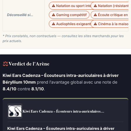
⚠️ Natation ou sport intensif
⚠️ Natation (résistant
Déconseillé si…
⚠️ Gaming compétitif
⚠️ Écoute critique en s
⚠️ Audiophiles exigeants sur la minutie
⚠️ Cinéma à la maison 
* Prix constatés, non contractuels — consultez les sites marchands pour les
prix actuels.
⚖
Verdict de l'Arène
Kiwi Ears Cadenza – Écouteurs intra-auriculaires à driver
Béryllium 10mm
prend l'avantage global avec une note de
8.4/10
contre
8.1/10
.
Kiwi Ears Cadenza – Écouteurs intra-auriculaires…
Kiwi Ears Cadenza – Écouteurs intra-auriculaires à driver