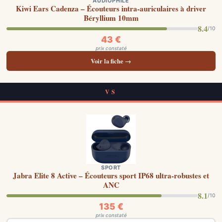
AUDIOPHILE
Kiwi Ears Cadenza – Écouteurs intra-auriculaires à driver
Béryllium 10mm
8.4
/10
43 €
prix constaté
Voir la fiche →
VS
SPORT
Jabra Elite 8 Active – Écouteurs sport IP68 ultra-robustes et
ANC
8.1
/10
135 €
prix constaté