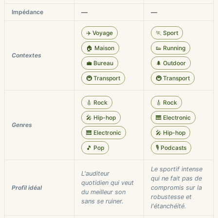
Impédance
—
—
✈️ Voyage
🏃 Sport
🏠 Maison
👟 Running
Contextes
💼 Bureau
🌲 Outdoor
🚇 Transport
🚇 Transport
🎸 Rock
🎸 Rock
🎤 Hip-hop
🎹 Electronic
Genres
🎹 Electronic
🎤 Hip-hop
🎵 Pop
🎙️ Podcasts
Le sportif intense
L'auditeur
qui ne fait pas de
quotidien qui veut
Profil idéal
compromis sur la
du meilleur son
robustesse et
sans se ruiner.
l'étanchéité.