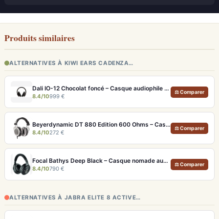
Produits similaires
ALTERNATIVES À KIWI EARS CADENZA…
Dali IO-12 Chocolat foncé – Casque audiophile Bluetooth 35h ANC
⚖ Comparer
8.4/10
999 €
Beyerdynamic DT 880 Edition 600 Ohms – Casque semi-ouvert neutre pour audiophiles et studio
⚖ Comparer
8.4/10
272 €
Focal Bathys Deep Black – Casque nomade audiophile ANC 30h et USB-DAC 24 bits/192 kHz
⚖ Comparer
8.4/10
790 €
ALTERNATIVES À JABRA ELITE 8 ACTIVE…